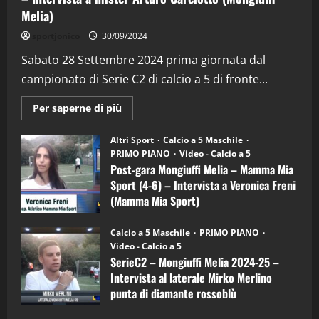
Melia)
"SportEmpire" in Podcast
Sport News
sportjonico
30/09/2024
“SportEmpire” in Podcast: 29^ Puntata
(Martedi 28 Aprile 2026)
Sabato 28 Settembre 2024 prima giornata dal
campionato di Serie C2 di calcio a 5 di fronte...
28/04/2026
2
Maggiori
Per saperne di più
informazioni
"SportEmpire" in Podcast
su
“SportEmpire” in Podcast: 28^ Puntata
Post-
Altri Sport
Calcio a 5 Maschile
gara
(Martedi 21 Aprile 2026)
PRIMO PIANO
Video - Calcio a 5
Mongiuffi
Melia
Post-gara Mongiuffi Melia – Mamma Mia
21/04/2026
–
3
Sport (4-6) – Intervista a Veronica Freni
Mamma
Mia
(Mamma Mia Sport)
Sport
"SportEmpire" in Podcast
Sport News
(4-
30/09/2024
6)
“SportEmpire” in Podcast: 27^ Puntata
Calcio a 5 Maschile
PRIMO PIANO
–
(Martedi 14 Aprile 2026)
Video - Calcio a 5
Intervista
a
SerieC2 – Mongiuffi Melia 2024-25 –
15/04/2026
mister
4
Intervista al laterale Mirko Merlino
Arturo
Carciotto
punta di diamante rossoblù
(Mongiuffi
Melia)
"SportEmpire" in Podcast
26/09/2024