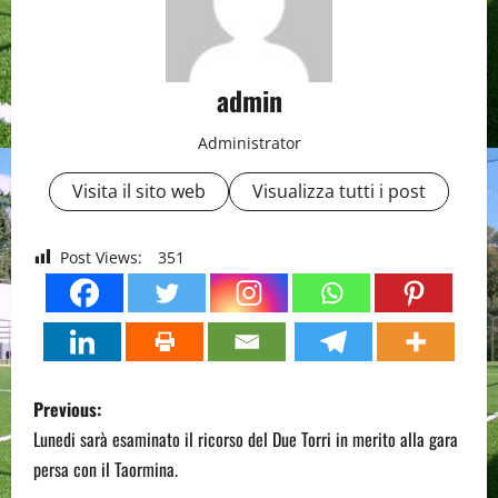
admin
Administrator
Visita il sito web
Visualizza tutti i post
Post Views:
351
P
Previous:
o
Lunedi sarà esaminato il ricorso del Due Torri in merito alla gara
persa con il Taormina.
s