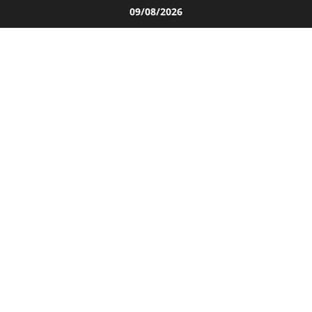
Salta
09/08/2026
al
contenuto