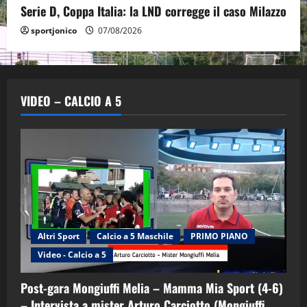
Serie D, Coppa Italia: la LND corregge il caso Milazzo
sportjonico
07/08/2026
VIDEO – CALCIO A 5
Altri Sport
Calcio a 5 Maschile
PRIMO PIANO
Video - Calcio a 5
Post-gara Mongiuffi Melia – Mamma Mia Sport (4-6)
– Intervista a mister Arturo Carciotto (Mongiuffi