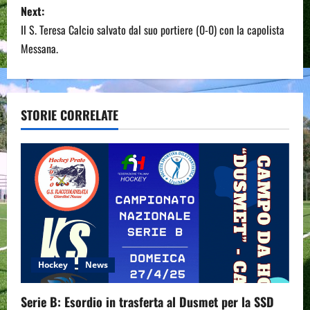
Next:
t
Il S. Teresa Calcio salvato dal suo portiere (0-0) con la capolista
n
Messana.
a
v
STORIE CORRELATE
i
g
a
t
i
Hockey
News
o
Serie B: Esordio in trasferta al Dusmet per la SSD