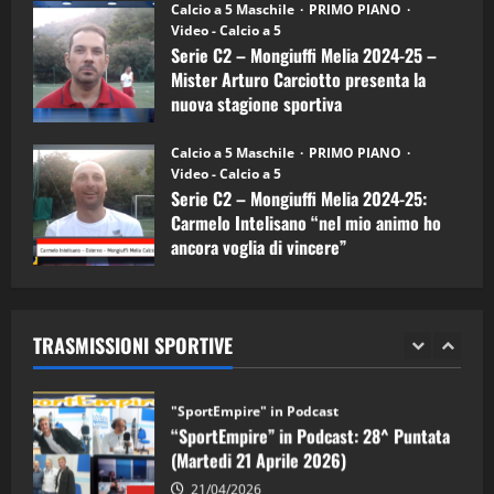
“SportEmpire” in Podcast: 26^ Puntata
Calcio a 5 Maschile
PRIMO PIANO
(Martedi 07 Aprile 2026)
Video - Calcio a 5
Serie C2 – Mongiuffi Melia 2024-25 –
08/04/2026
5
Mister Arturo Carciotto presenta la
nuova stagione sportiva
"SportEmpire" in Podcast
11/09/2024
“SportEmpire” in Podcast: 30^ Puntata
Calcio a 5 Maschile
PRIMO PIANO
(Martedi 05 Maggio 2026)
Video - Calcio a 5
Serie C2 – Mongiuffi Melia 2024-25:
08/05/2026
1
Carmelo Intelisano “nel mio animo ho
ancora voglia di vincere”
"SportEmpire" in Podcast
Sport News
05/09/2024
“SportEmpire” in Podcast: 29^ Puntata
(Martedi 28 Aprile 2026)
TRASMISSIONI SPORTIVE
28/04/2026
2
"SportEmpire" in Podcast
“SportEmpire” in Podcast: 28^ Puntata
(Martedi 21 Aprile 2026)
21/04/2026