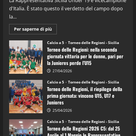
La Rappresentativa Sicilia Under 19 è vicecampione
08/04/2026
5
d'Italia. È stato questo il verdetto del campo dopo
la...
Maggiori
Per saperne di più
informazioni
su
Torneo
Calcio a 5
Torneo delle Regioni - Sicilia
delle
Torneo delle Regioni: nella seconda
Regioni
di
giornata vittoria per le donne, pari per
calcio
la Juniores perde l’U15
a
5:
la
27/04/2026
Sicilia
Juniores
Calcio a 5
Torneo delle Regioni - Sicilia
è
Torneo delle Regioni, il riepilogo della
vicecampione
d’Italia
prima giornata: vincono U15, U17 e
Juniores
25/04/2026
Calcio a 5
Torneo delle Regioni - Sicilia
Torneo delle Regioni 2026 C5: dal 25
Aprile al 1 Maggio le Rappresentative