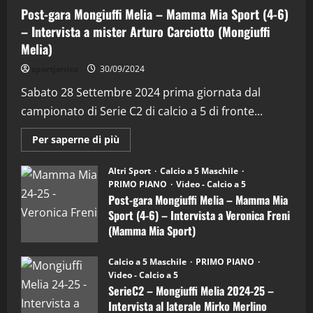
Post-gara Mongiuffi Melia – Mamma Mia Sport (4-6)
– Intervista a mister Arturo Carciotto (Mongiuffi
Melia)
"SportEmpire" in Podcast
Sport News
sportjonico
30/09/2024
“SportEmpire” in Podcast: 29^ Puntata
(Martedi 28 Aprile 2026)
Sabato 28 Settembre 2024 prima giornata dal
campionato di Serie C2 di calcio a 5 di fronte...
28/04/2026
2
Maggiori
Per saperne di più
informazioni
"SportEmpire" in Podcast
su
“SportEmpire” in Podcast: 28^ Puntata
Post-
Altri Sport
Calcio a 5 Maschile
gara
(Martedi 21 Aprile 2026)
PRIMO PIANO
Video - Calcio a 5
Mongiuffi
Melia
Post-gara Mongiuffi Melia – Mamma Mia
21/04/2026
–
3
Sport (4-6) – Intervista a Veronica Freni
Mamma
Mia
(Mamma Mia Sport)
Sport
"SportEmpire" in Podcast
Sport News
(4-
30/09/2024
6)
“SportEmpire” in Podcast: 27^ Puntata
Calcio a 5 Maschile
PRIMO PIANO
–
(Martedi 14 Aprile 2026)
Video - Calcio a 5
Intervista
a
SerieC2 – Mongiuffi Melia 2024-25 –
15/04/2026
mister
4
Intervista al laterale Mirko Merlino
Arturo