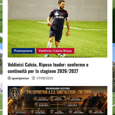
v
i
g
a
t
Promozione
Valdinisi Calcio Nizza
i
o
Valdinisi Calcio, Riposo leader: conferme e
continuità per la stagione 2026/2027
n
sportjonico
07/08/2026