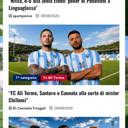
“Nissa, 8-0 alla Jonia Etnea: poker di Panattoni a
Linguaglossa”
sportjonico
09/08/2026
1^ categoria
Fc Alì Terme
“FC Alì Terme, Santoro e Cannata alla corte di mister
Chillemi”
Di Carmelo Tringali
09/08/2026