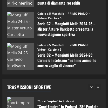
Carciotto
punta di diamante rossoblù
(Mongiuffi
Melia)
"SportEmpire" in Podcast
26/09/2024
“SportEmpire” in Podcast: 26^ Puntata
Calcio a 5 Maschile
PRIMO PIANO
(Martedi 07 Aprile 2026)
Video - Calcio a 5
Serie C2 – Mongiuffi Melia 2024-25 –
08/04/2026
5
Mister Arturo Carciotto presenta la
nuova stagione sportiva
"SportEmpire" in Podcast
11/09/2024
“SportEmpire” in Podcast: 30^ Puntata
Calcio a 5 Maschile
PRIMO PIANO
(Martedi 05 Maggio 2026)
Video - Calcio a 5
Serie C2 – Mongiuffi Melia 2024-25:
08/05/2026
1
Carmelo Intelisano “nel mio animo ho
ancora voglia di vincere”
"SportEmpire" in Podcast
Sport News
05/09/2024
“SportEmpire” in Podcast: 29^ Puntata
(Martedi 28 Aprile 2026)
TRASMISSIONI SPORTIVE
28/04/2026
2
"SportEmpire" in Podcast
“SportEmpire” in Podcast: 28^ Puntata