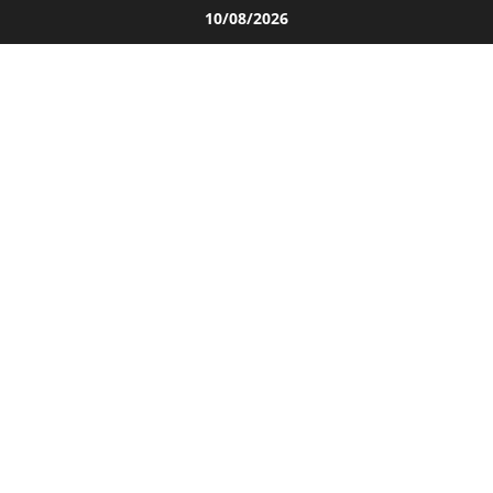
Salta
10/08/2026
al
contenuto