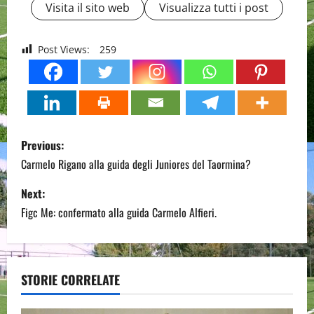
Visita il sito web
Visualizza tutti i post
Post Views:
259
P
Previous:
o
Carmelo Rigano alla guida degli Juniores del Taormina?
s
Next:
Figc Me: confermato alla guida Carmelo Alfieri.
t
n
a
STORIE CORRELATE