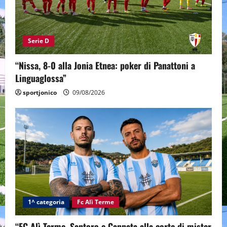
Serie D
“Nissa, 8-0 alla Jonia Etnea: poker di Panattoni a
Linguaglossa”
sportjonico
09/08/2026
1^ categoria
Fc Alì Terme
“FC Alì Terme, Santoro e Cannata alla corte di mister