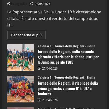
“SportEmpire” in Podcast: 26^ Puntata
sportjonico
02/05/2026
(Martedi 07 Aprile 2026)
La Rappresentativa Sicilia Under 19 è vicecampione
08/04/2026
5
d'Italia. È stato questo il verdetto del campo dopo
la...
Maggiori
Per saperne di più
informazioni
su
Torneo
Calcio a 5
Torneo delle Regioni - Sicilia
delle
Torneo delle Regioni: nella seconda
Regioni
di
giornata vittoria per le donne, pari per
calcio
la Juniores perde l’U15
a
5:
la
27/04/2026
Sicilia
Juniores
Calcio a 5
Torneo delle Regioni - Sicilia
è
Torneo delle Regioni, il riepilogo della
vicecampione
d’Italia
prima giornata: vincono U15, U17 e
Juniores
25/04/2026