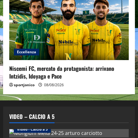
Eccellenza
Niscemi FC, mercato da protagonista: arrivano
Intzidis, Idoyaga e Pace
sportjonico
08/08/2026
VIDEO – CALCIO A 5
Altri Sport
Calcio a 5 Maschile
PRIMO PIANO
Video - Calcio a 5