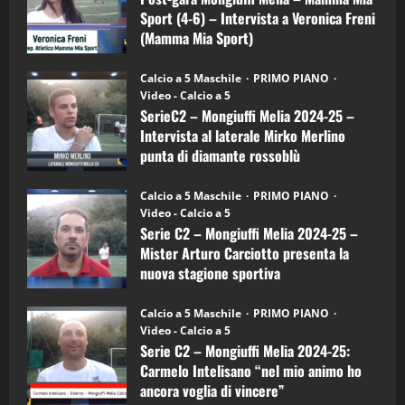
21/04/2026
–
3
Sport (4-6) – Intervista a Veronica Freni
Mamma
Mia
(Mamma Mia Sport)
Sport
"SportEmpire" in Podcast
Sport News
(4-
30/09/2024
6)
“SportEmpire” in Podcast: 27^ Puntata
Calcio a 5 Maschile
PRIMO PIANO
–
(Martedi 14 Aprile 2026)
Video - Calcio a 5
Intervista
a
SerieC2 – Mongiuffi Melia 2024-25 –
15/04/2026
mister
4
Intervista al laterale Mirko Merlino
Arturo
Carciotto
punta di diamante rossoblù
(Mongiuffi
Melia)
"SportEmpire" in Podcast
26/09/2024
“SportEmpire” in Podcast: 26^ Puntata
Calcio a 5 Maschile
PRIMO PIANO
(Martedi 07 Aprile 2026)
Video - Calcio a 5
Serie C2 – Mongiuffi Melia 2024-25 –
08/04/2026
5
Mister Arturo Carciotto presenta la
nuova stagione sportiva
"SportEmpire" in Podcast
11/09/2024
“SportEmpire” in Podcast: 30^ Puntata
Calcio a 5 Maschile
PRIMO PIANO
(Martedi 05 Maggio 2026)
Video - Calcio a 5
Serie C2 – Mongiuffi Melia 2024-25:
08/05/2026
1
Carmelo Intelisano “nel mio animo ho
ancora voglia di vincere”