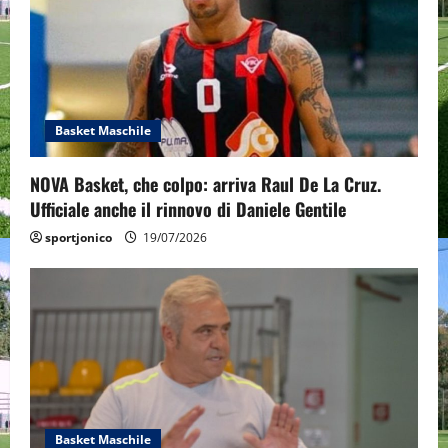
g
a
t
i
Basket Maschile
o
NOVA Basket, che colpo: arriva Raul De La Cruz.
n
Ufficiale anche il rinnovo di Daniele Gentile
sportjonico
19/07/2026
Basket Maschile