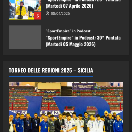
08/04/2026
5
"SportEmpire" in Podcast
“SportEmpire” in Podcast: 30^ Puntata
(Martedi 05 Maggio 2026)
08/05/2026
1
"SportEmpire" in Podcast
Sport News
“SportEmpire” in Podcast: 29^ Puntata
TORNEO DELLE REGIONI 2025 – SICILIA
(Martedi 28 Aprile 2026)
28/04/2026
2
"SportEmpire" in Podcast
“SportEmpire” in Podcast: 28^ Puntata
(Martedi 21 Aprile 2026)
21/04/2026
3