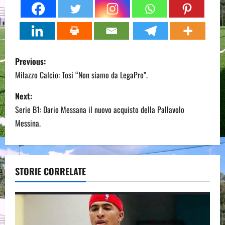
P
Previous:
o
Milazzo Calcio: Tosi “Non siamo da LegaPro”.
s
Next:
Serie B1: Dario Messana il nuovo acquisto della Pallavolo
t
Messina.
n
a
STORIE CORRELATE
v
i