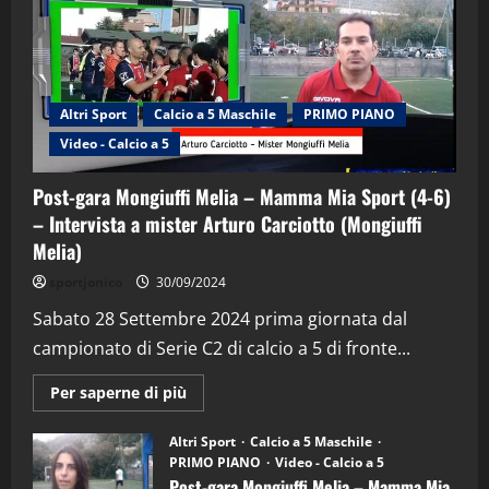
Altri Sport
Calcio a 5 Maschile
PRIMO PIANO
Video - Calcio a 5
Post-gara Mongiuffi Melia – Mamma Mia Sport (4-6)
– Intervista a mister Arturo Carciotto (Mongiuffi
Melia)
"SportEmpire" in Podcast
Sport News
sportjonico
30/09/2024
“SportEmpire” in Podcast: 29^ Puntata
(Martedi 28 Aprile 2026)
Sabato 28 Settembre 2024 prima giornata dal
campionato di Serie C2 di calcio a 5 di fronte...
28/04/2026
2
Maggiori
Per saperne di più
informazioni
"SportEmpire" in Podcast
su
“SportEmpire” in Podcast: 28^ Puntata
Post-
Altri Sport
Calcio a 5 Maschile
gara
(Martedi 21 Aprile 2026)
PRIMO PIANO
Video - Calcio a 5
Mongiuffi
Melia
Post-gara Mongiuffi Melia – Mamma Mia