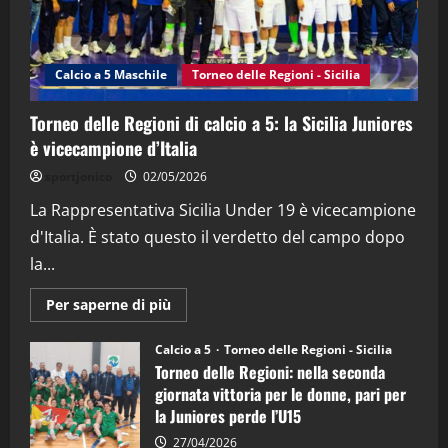
"SportEmpire" in Podcast
Sport News
“SportEmpire” in Podcast: 27^ Puntata
(Martedi 14 Aprile 2026)
Calcio a 5 Maschile
Torneo delle Regioni - Sicilia
15/04/2026
4
Torneo delle Regioni di calcio a 5: la Sicilia Juniores
è vicecampione d’Italia
"SportEmpire" in Podcast
“SportEmpire” in Podcast: 26^ Puntata
sportjonico
02/05/2026
(Martedi 07 Aprile 2026)
La Rappresentativa Sicilia Under 19 è vicecampione
08/04/2026
5
d'Italia. È stato questo il verdetto del campo dopo
la...
Maggiori
Per saperne di più
informazioni
su
Torneo
Calcio a 5
Torneo delle Regioni - Sicilia
delle
Torneo delle Regioni: nella seconda
Regioni
di
giornata vittoria per le donne, pari per
calcio
la Juniores perde l’U15
a
5:
la
27/04/2026