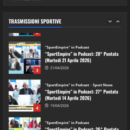
"SportEmpire" in Podcast
Sport News
05/09/2024
“SportEmpire” in Podcast: 29^ Puntata
(Martedi 28 Aprile 2026)
TRASMISSIONI SPORTIVE
28/04/2026
2
"SportEmpire" in Podcast
“SportEmpire” in Podcast: 28^ Puntata
(Martedi 21 Aprile 2026)
21/04/2026
3
"SportEmpire" in Podcast
Sport News
“SportEmpire” in Podcast: 27^ Puntata
(Martedi 14 Aprile 2026)
15/04/2026
4
"SportEmpire" in Podcast
“SportEmpire” in Podcast: 26^ Puntata
(Martedi 07 Aprile 2026)