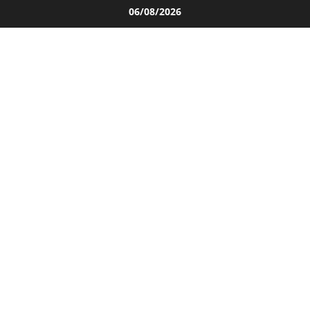
Salta
06/08/2026
al
contenuto