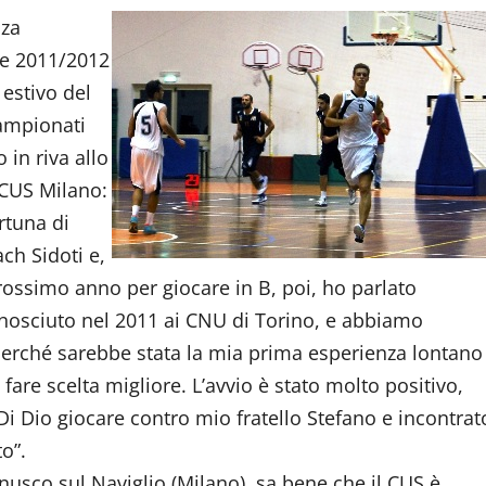
nza
 e 2011/2012
estivo del
Campionati
 in riva allo
 CUS Milano:
rtuna di
ch Sidoti e,
rossimo anno per giocare in B, poi, ho parlato
nosciuto nel 2011 ai CNU di Torino, e abbiamo
o perché sarebbe stata la mia prima esperienza lontano
are scelta migliore. L’avvio è stato molto positivo,
 Di Dio giocare contro mio fratello Stefano e incontrat
o”.
nusco sul Naviglio (Milano), sa bene che il CUS è