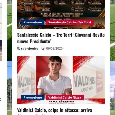
Promozione
Santalessio Calcio - Tre Torri
Santalessio Calcio – Tre Torri: Giovanni Rovito
nuovo Presidente”
sportjonico
06/08/2026
Promozione
Valdinisi Calcio Nizza
o
Valdinisi Calcio, colpo in attacco: arriva