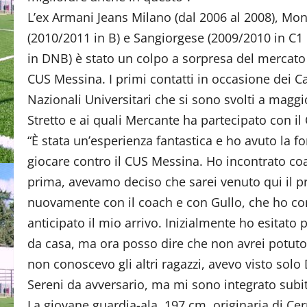
L’ex Armani Jeans Milano (dal 2006 al 2008), Mo
(2010/2011 in B) e Sangiorgese (2009/2010 in C1
in DNB) è stato un colpo a sorpresa del mercato 
CUS Messina. I primi contatti in occasione dei 
Nazionali Universitari che si sono svolti a maggio
Stretto e ai quali Mercante ha partecipato con il
“È stata un’esperienza fantastica e ho avuto la fo
giocare contro il CUS Messina. Ho incontrato coa
prima, avevamo deciso che sarei venuto qui il p
nuovamente con il coach e con Gullo, che ho co
anticipato il mio arrivo. Inizialmente ho esitat
da casa, ma ora posso dire che non avrei potuto f
non conoscevo gli altri ragazzi, avevo visto solo
Sereni da avversario, ma mi sono integrato subit
La giovane guardia-ala, 197 cm, originaria di Cer