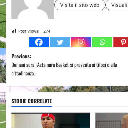
Visita il sito web
Visuali
Post Views:
274
P
Previous:
Domani sera l’Astamura Basket si presenta ai tifosi e alla
o
cittadinanza.
s
t
STORIE CORRELATE
n
a