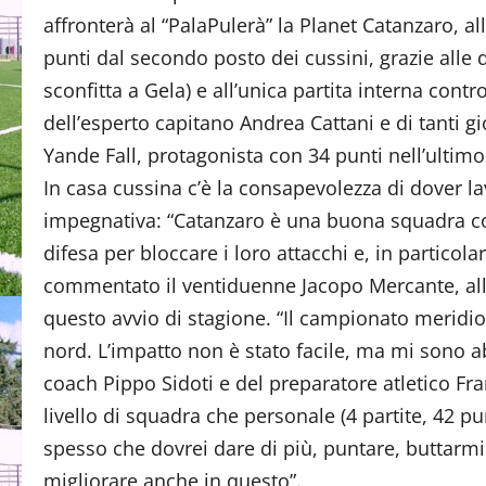
affronterà al “PalaPulerà” la Planet Catanzaro, a
punti dal secondo posto dei cussini, grazie alle d
sconfitta a Gela) e all’unica partita interna con
dell’esperto capitano Andrea Cattani e di tanti gio
Yande Fall, protagonista con 34 punti nell’ultimo
In casa cussina c’è la consapevolezza di dover l
impegnativa: “Catanzaro è una buona squadra con
difesa per bloccare i loro attacchi e, in particolar
commentato il ventiduenne Jacopo Mercante, alla
questo avvio di stagione. “Il campionato meridio
nord. L’impatto non è stato facile, ma mi sono ab
coach Pippo Sidoti e del preparatore atletico Fra
livello di squadra che personale (4 partite, 42 pun
spesso che dovrei dare di più, puntare, buttarmi
migliorare anche in questo”.