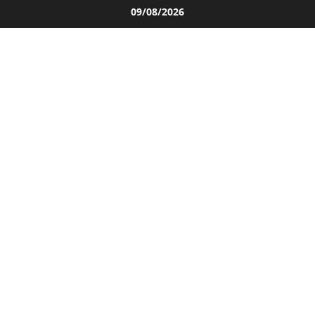
Salta
09/08/2026
al
contenuto