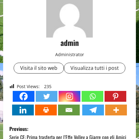
admin
Administrator
Visita il sito web
Visualizza tutti i post
Post Views:
235
P
Previous:
Serie CF: Prima trasferta per l’Effe Volley a Giarre con gli Amici