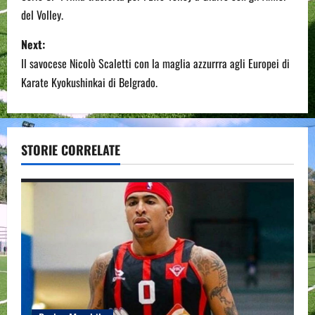
o
del Volley.
s
Next:
t
Il savocese Nicolò Scaletti con la maglia azzurrra agli Europei di
n
Karate Kyokushinkai di Belgrado.
a
v
STORIE CORRELATE
i
g
a
t
i