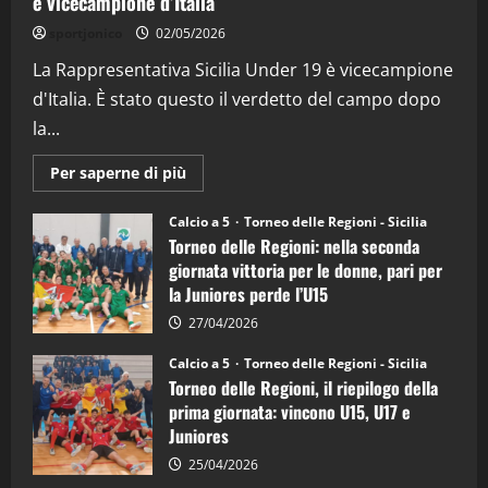
è vicecampione d’Italia
“SportEmpire” in Podcast: 26^ Puntata
sportjonico
02/05/2026
(Martedi 07 Aprile 2026)
La Rappresentativa Sicilia Under 19 è vicecampione
08/04/2026
5
d'Italia. È stato questo il verdetto del campo dopo
la...
Maggiori
Per saperne di più
informazioni
su
Torneo
Calcio a 5
Torneo delle Regioni - Sicilia
delle
Torneo delle Regioni: nella seconda
Regioni
di
giornata vittoria per le donne, pari per
calcio
la Juniores perde l’U15
a
5:
la
27/04/2026
Sicilia
Juniores
Calcio a 5
Torneo delle Regioni - Sicilia
è
Torneo delle Regioni, il riepilogo della
vicecampione
d’Italia
prima giornata: vincono U15, U17 e
Juniores
25/04/2026