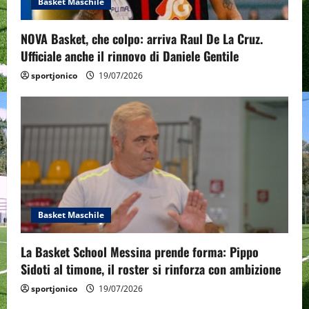
o
Basket Maschile
n
NOVA Basket, che colpo: arriva Raul De La Cruz.
Ufficiale anche il rinnovo di Daniele Gentile
sportjonico
19/07/2026
Basket Maschile
La Basket School Messina prende forma: Pippo
Sidoti al timone, il roster si rinforza con ambizione
sportjonico
19/07/2026