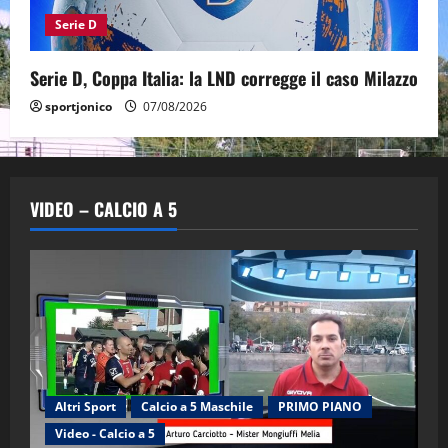
Serie D
Serie D, Coppa Italia: la LND corregge il caso Milazzo
sportjonico
07/08/2026
VIDEO – CALCIO A 5
Altri Sport
Calcio a 5 Maschile
PRIMO PIANO
Video - Calcio a 5