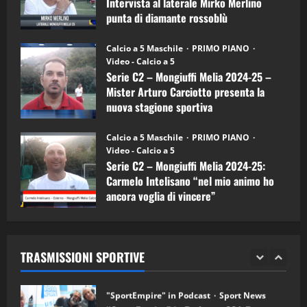
Intervista al laterale Mirko Merlino
Arturo
Carciotto
punta di diamante rossoblù
(Mongiuffi
Melia)
"SportEmpire" in Podcast
26/09/2024
“SportEmpire” in Podcast: 26^ Puntata
Calcio a 5 Maschile
PRIMO PIANO
(Martedi 07 Aprile 2026)
Video - Calcio a 5
Serie C2 – Mongiuffi Melia 2024-25 –
08/04/2026
5
Mister Arturo Carciotto presenta la
nuova stagione sportiva
"SportEmpire" in Podcast
11/09/2024
“SportEmpire” in Podcast: 30^ Puntata
Calcio a 5 Maschile
PRIMO PIANO
(Martedi 05 Maggio 2026)
Video - Calcio a 5
Serie C2 – Mongiuffi Melia 2024-25:
08/05/2026
1
Carmelo Intelisano “nel mio animo ho
ancora voglia di vincere”
"SportEmpire" in Podcast
Sport News
05/09/2024
“SportEmpire” in Podcast: 29^ Puntata
(Martedi 28 Aprile 2026)
TRASMISSIONI SPORTIVE
28/04/2026
2
"SportEmpire" in Podcast