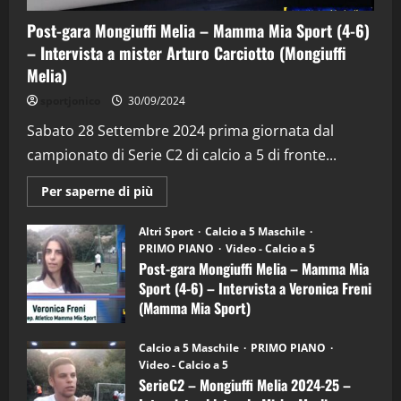
Post-gara Mongiuffi Melia – Mamma Mia Sport (4-6)
– Intervista a mister Arturo Carciotto (Mongiuffi
Melia)
"SportEmpire" in Podcast
Sport News
sportjonico
30/09/2024
“SportEmpire” in Podcast: 29^ Puntata
(Martedi 28 Aprile 2026)
Sabato 28 Settembre 2024 prima giornata dal
campionato di Serie C2 di calcio a 5 di fronte...
28/04/2026
2
Maggiori
Per saperne di più
informazioni
"SportEmpire" in Podcast
su
“SportEmpire” in Podcast: 28^ Puntata
Post-
Altri Sport
Calcio a 5 Maschile
gara
(Martedi 21 Aprile 2026)
PRIMO PIANO
Video - Calcio a 5
Mongiuffi
Melia
Post-gara Mongiuffi Melia – Mamma Mia
21/04/2026
–
3
Sport (4-6) – Intervista a Veronica Freni
Mamma
Mia
(Mamma Mia Sport)
Sport
"SportEmpire" in Podcast
Sport News
(4-
30/09/2024
6)
“SportEmpire” in Podcast: 27^ Puntata
Calcio a 5 Maschile
PRIMO PIANO
–
(Martedi 14 Aprile 2026)
Video - Calcio a 5
Intervista
a
SerieC2 – Mongiuffi Melia 2024-25 –
15/04/2026
mister
4