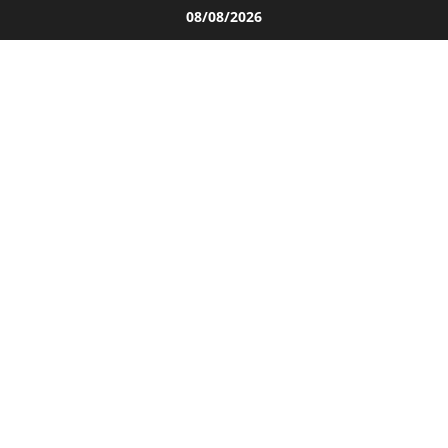
Salta
08/08/2026
al
contenuto