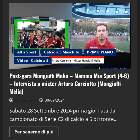
Altri Sport
Calcio a 5 Maschile
PRIMO PIANO
Video - Calcio a 5
Post-gara Mongiuffi Melia – Mamma Mia Sport (4-6)
– Intervista a mister Arturo Carciotto (Mongiuffi
Melia)
"SportEmpire" in Podcast
Sport News
sportjonico
30/09/2024
“SportEmpire” in Podcast: 29^ Puntata
(Martedi 28 Aprile 2026)
Sabato 28 Settembre 2024 prima giornata dal
campionato di Serie C2 di calcio a 5 di fronte...
28/04/2026
2
Maggiori
Per saperne di più
informazioni
"SportEmpire" in Podcast