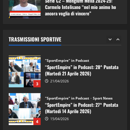
Serie C2 – Mongiuffi Melia 2024-25:
08/05/2026
1
Carmelo Intelisano “nel mio animo ho
ancora voglia di vincere”
"SportEmpire" in Podcast
Sport News
05/09/2024
“SportEmpire” in Podcast: 29^ Puntata
(Martedi 28 Aprile 2026)
TRASMISSIONI SPORTIVE
28/04/2026
2
"SportEmpire" in Podcast
“SportEmpire” in Podcast: 28^ Puntata
(Martedi 21 Aprile 2026)
21/04/2026
3
"SportEmpire" in Podcast
Sport News
“SportEmpire” in Podcast: 27^ Puntata
(Martedi 14 Aprile 2026)
15/04/2026
4