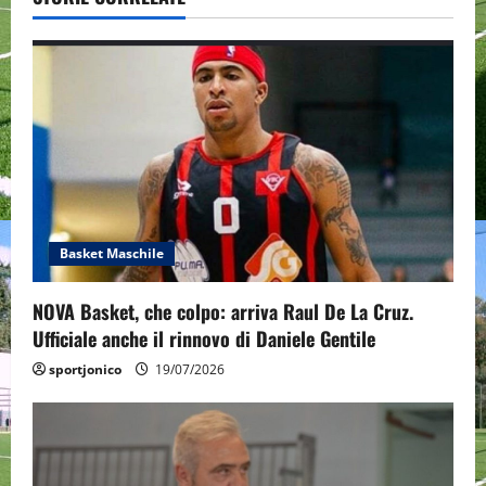
i
g
a
t
i
o
Basket Maschile
n
NOVA Basket, che colpo: arriva Raul De La Cruz.
Ufficiale anche il rinnovo di Daniele Gentile
sportjonico
19/07/2026