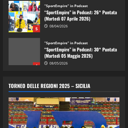
"SportEmpire" in Podcast
“SportEmpire” in Podcast: 26^ Puntata
(Martedi 07 Aprile 2026)
08/04/2026
5
"SportEmpire" in Podcast
“SportEmpire” in Podcast: 30^ Puntata
(Martedi 05 Maggio 2026)
08/05/2026
1
"SportEmpire" in Podcast
Sport News
“SportEmpire” in Podcast: 29^ Puntata
TORNEO DELLE REGIONI 2025 – SICILIA
(Martedi 28 Aprile 2026)
28/04/2026
2
"SportEmpire" in Podcast
“SportEmpire” in Podcast: 28^ Puntata
(Martedi 21 Aprile 2026)