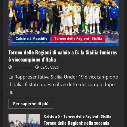
21/04/2026
3
"SportEmpire" in Podcast
Sport News
“SportEmpire” in Podcast: 27^ Puntata
(Martedi 14 Aprile 2026)
Calcio a 5 Maschile
Torneo delle Regioni - Sicilia
15/04/2026
4
Torneo delle Regioni di calcio a 5: la Sicilia Juniores
è vicecampione d’Italia
"SportEmpire" in Podcast
“SportEmpire” in Podcast: 26^ Puntata
sportjonico
02/05/2026
(Martedi 07 Aprile 2026)
La Rappresentativa Sicilia Under 19 è vicecampione
08/04/2026
5
d'Italia. È stato questo il verdetto del campo dopo
la...
Maggiori
Per saperne di più
informazioni
su
Torneo
Calcio a 5
Torneo delle Regioni - Sicilia
delle
Torneo delle Regioni: nella seconda
Regioni