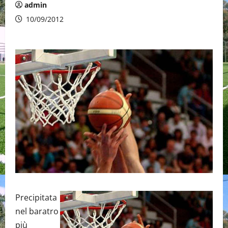
admin
10/09/2012
Precipitata
nel baratro
più