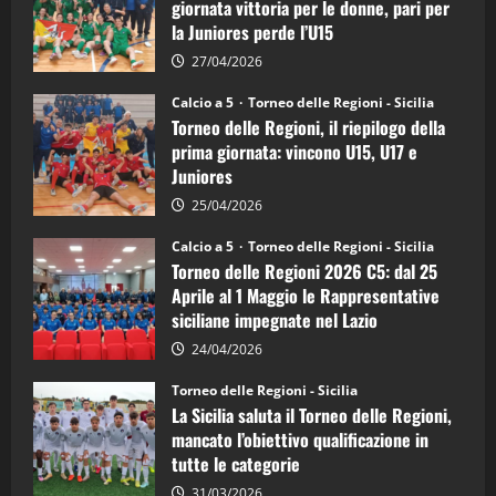
di
giornata vittoria per le donne, pari per
calcio
la Juniores perde l’U15
a
5:
la
27/04/2026
Sicilia
Juniores
Calcio a 5
Torneo delle Regioni - Sicilia
è
Torneo delle Regioni, il riepilogo della
vicecampione
d’Italia
prima giornata: vincono U15, U17 e
Juniores
25/04/2026
Calcio a 5
Torneo delle Regioni - Sicilia
Torneo delle Regioni 2026 C5: dal 25
Aprile al 1 Maggio le Rappresentative
siciliane impegnate nel Lazio
24/04/2026
Torneo delle Regioni - Sicilia
La Sicilia saluta il Torneo delle Regioni,
mancato l’obiettivo qualificazione in
tutte le categorie
31/03/2026