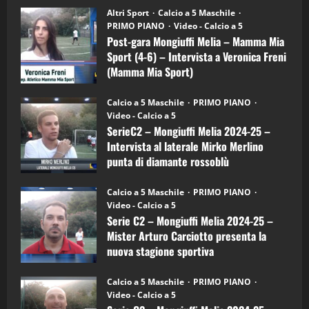
su
“SportEmpire” in Podcast: 28^ Puntata
Post-
Altri Sport
Calcio a 5 Maschile
gara
(Martedi 21 Aprile 2026)
PRIMO PIANO
Video - Calcio a 5
Mongiuffi
Melia
Post-gara Mongiuffi Melia – Mamma Mia
21/04/2026
–
3
Sport (4-6) – Intervista a Veronica Freni
Mamma
Mia
(Mamma Mia Sport)
Sport
"SportEmpire" in Podcast
Sport News
(4-
30/09/2024
6)
“SportEmpire” in Podcast: 27^ Puntata
Calcio a 5 Maschile
PRIMO PIANO
–
(Martedi 14 Aprile 2026)
Video - Calcio a 5
Intervista
a
SerieC2 – Mongiuffi Melia 2024-25 –
15/04/2026
mister
4
Intervista al laterale Mirko Merlino
Arturo
Carciotto
punta di diamante rossoblù
(Mongiuffi
Melia)
"SportEmpire" in Podcast
26/09/2024
“SportEmpire” in Podcast: 26^ Puntata
Calcio a 5 Maschile
PRIMO PIANO
(Martedi 07 Aprile 2026)
Video - Calcio a 5
Serie C2 – Mongiuffi Melia 2024-25 –
08/04/2026
5
Mister Arturo Carciotto presenta la
nuova stagione sportiva
"SportEmpire" in Podcast
11/09/2024
“SportEmpire” in Podcast: 30^ Puntata
Calcio a 5 Maschile
PRIMO PIANO
(Martedi 05 Maggio 2026)
Video - Calcio a 5