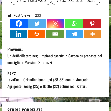
Visita il sito web
Visualizza tutti i post
Post Views:
233
P
Previous:
o
Un defibrillatore negli impianti sportivi a Savoca su proposta del
consigliere Massimo Stracuzzi.
s
Next:
t
LegaDue: L’Orlandina buon test (88-83) con la Moncada
n
Agrigento: Young (25) e Battle (22) ottimi realizzatori.
a
v
STORIE CORRELATE