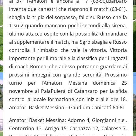
al 37′ l’Amatori è ancora a +7 (63-56).Barbaro
inventa due canestri che riaprono il match (63-61),
sbaglia la tripla del sorpasso, fallo su Russo che fa
1 su 2 quando mancano pochi secondi alla sirena,
ultimo attacco ospite con la possibilità di mandare
al supplementare il match, ma Sgrò sbaglia e Russo
controlla il rimbalzo che vale la vittoria. Vittoria
importante per il morale e la classifica per i ragazzi
di coach Romeo, che adesso potranno guardare ai
prossimi impegni con grande serenità. Prossimo
turno per l’Amatori Messina domenica 25
novembre al PalaPulerà di Catanzaro per la sfida
contro la locale formazione con inizio alle ore 18.
Amatori Basket Messina – Gaudium Canicattì 64-61
Amatori Basket Messina: Adorno 4, Giorgianni n.e.,
Centorrino 13, Arrigo 15, Carnazza 12, Calarese 7,