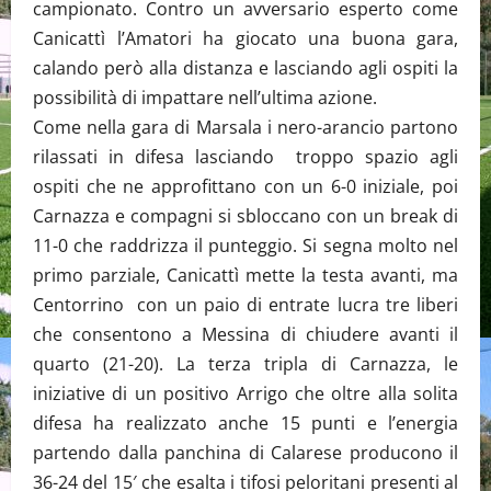
campionato. Contro un avversario esperto come
Canicattì l’Amatori ha giocato una buona gara,
calando però alla distanza e lasciando agli ospiti la
possibilità di impattare nell’ultima azione.
Come nella gara di Marsala i nero-arancio partono
rilassati in difesa lasciando troppo spazio agli
ospiti che ne approfittano con un 6-0 iniziale, poi
Carnazza e compagni si sbloccano con un break di
11-0 che raddrizza il punteggio. Si segna molto nel
primo parziale, Canicattì mette la testa avanti, ma
Centorrino con un paio di entrate lucra tre liberi
che consentono a Messina di chiudere avanti il
quarto (21-20). La terza tripla di Carnazza, le
iniziative di un positivo Arrigo che oltre alla solita
difesa ha realizzato anche 15 punti e l’energia
partendo dalla panchina di Calarese producono il
36-24 del 15′ che esalta i tifosi peloritani presenti al