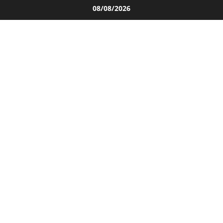
Salta
08/08/2026
al
contenuto