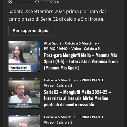
sportjonico
30/09/2024
“SportEmpire” in Podcast: 29^ Puntata
(Martedi 28 Aprile 2026)
Sabato 28 Settembre 2024 prima giornata dal
campionato di Serie C2 di calcio a 5 di fronte...
28/04/2026
2
Maggiori
Per saperne di più
informazioni
"SportEmpire" in Podcast
su
“SportEmpire” in Podcast: 28^ Puntata
Post-
Altri Sport
Calcio a 5 Maschile
gara
(Martedi 21 Aprile 2026)
PRIMO PIANO
Video - Calcio a 5
Mongiuffi
Melia
Post-gara Mongiuffi Melia – Mamma Mia
21/04/2026
–
3
Sport (4-6) – Intervista a Veronica Freni
Mamma
Mia
(Mamma Mia Sport)
Sport
"SportEmpire" in Podcast
Sport News
(4-
30/09/2024
6)
“SportEmpire” in Podcast: 27^ Puntata
Calcio a 5 Maschile
PRIMO PIANO
–
(Martedi 14 Aprile 2026)
Video - Calcio a 5
Intervista
a
SerieC2 – Mongiuffi Melia 2024-25 –
15/04/2026
mister
4
Intervista al laterale Mirko Merlino
Arturo
Carciotto
punta di diamante rossoblù
(Mongiuffi
Melia)
"SportEmpire" in Podcast
26/09/2024
“SportEmpire” in Podcast: 26^ Puntata
Calcio a 5 Maschile
PRIMO PIANO
(Martedi 07 Aprile 2026)
Video - Calcio a 5