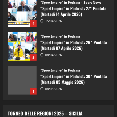
"SportEmpire" in Podcast
Sport News
“SportEmpire” in Podcast: 27^ Puntata
(Martedi 14 Aprile 2026)
15/04/2026
4
"SportEmpire" in Podcast
“SportEmpire” in Podcast: 26^ Puntata
(Martedi 07 Aprile 2026)
08/04/2026
5
"SportEmpire" in Podcast
“SportEmpire” in Podcast: 30^ Puntata
(Martedi 05 Maggio 2026)
08/05/2026
1
"SportEmpire" in Podcast
Sport News
“SportEmpire” in Podcast: 29^ Puntata
TORNEO DELLE REGIONI 2025 – SICILIA
(Martedi 28 Aprile 2026)