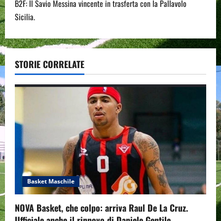
t
B2F: Il Savio Messina vincente in trasferta con la Pallavolo
n
Sicilia.
a
v
STORIE CORRELATE
i
g
a
t
i
o
Basket Maschile
n
NOVA Basket, che colpo: arriva Raul De La Cruz.
Ufficiale anche il rinnovo di Daniele Gentile