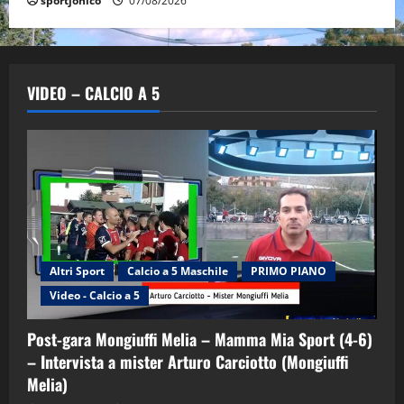
sportjonico
07/08/2026
VIDEO – CALCIO A 5
Altri Sport
Calcio a 5 Maschile
PRIMO PIANO
Video - Calcio a 5
Post-gara Mongiuffi Melia – Mamma Mia Sport (4-6)
– Intervista a mister Arturo Carciotto (Mongiuffi
Melia)
"SportEmpire" in Podcast
Sport News