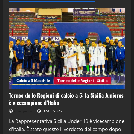
28/04/2026
2
"SportEmpire" in Podcast
“SportEmpire” in Podcast: 28^ Puntata
(Martedi 21 Aprile 2026)
21/04/2026
3
"SportEmpire" in Podcast
Sport News
“SportEmpire” in Podcast: 27^ Puntata
(Martedi 14 Aprile 2026)
Calcio a 5 Maschile
Torneo delle Regioni - Sicilia
15/04/2026
4
Torneo delle Regioni di calcio a 5: la Sicilia Juniores
è vicecampione d’Italia
"SportEmpire" in Podcast
“SportEmpire” in Podcast: 26^ Puntata
sportjonico
02/05/2026
(Martedi 07 Aprile 2026)
La Rappresentativa Sicilia Under 19 è vicecampione
08/04/2026
5
d'Italia. È stato questo il verdetto del campo dopo