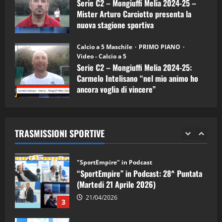
Serie C2 – Mongiuffi Melia 2024-25 –
08/04/2026
5
Mister Arturo Carciotto presenta la
nuova stagione sportiva
"SportEmpire" in Podcast
11/09/2024
“SportEmpire” in Podcast: 30^ Puntata
Calcio a 5 Maschile
PRIMO PIANO
(Martedi 05 Maggio 2026)
Video - Calcio a 5
Serie C2 – Mongiuffi Melia 2024-25:
08/05/2026
1
Carmelo Intelisano “nel mio animo ho
ancora voglia di vincere”
"SportEmpire" in Podcast
Sport News
05/09/2024
“SportEmpire” in Podcast: 29^ Puntata
(Martedi 28 Aprile 2026)
TRASMISSIONI SPORTIVE
28/04/2026
2
"SportEmpire" in Podcast
“SportEmpire” in Podcast: 28^ Puntata
(Martedi 21 Aprile 2026)
21/04/2026
3