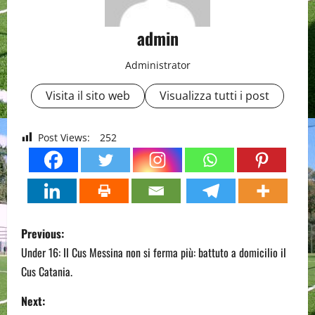
admin
Administrator
Visita il sito web
Visualizza tutti i post
Post Views:
252
P
Previous:
o
Under 16: Il Cus Messina non si ferma più: battuto a domicilio il
Cus Catania.
s
Next: