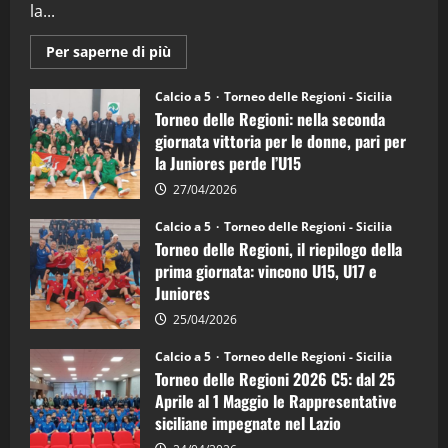
la...
Maggiori
Per saperne di più
informazioni
su
Torneo
Calcio a 5
Torneo delle Regioni - Sicilia
delle
Torneo delle Regioni: nella seconda
Regioni
di
giornata vittoria per le donne, pari per
calcio
la Juniores perde l’U15
a
5:
la
27/04/2026
Sicilia
Juniores
Calcio a 5
Torneo delle Regioni - Sicilia
è
Torneo delle Regioni, il riepilogo della
vicecampione
d’Italia
prima giornata: vincono U15, U17 e
Juniores
25/04/2026
Calcio a 5
Torneo delle Regioni - Sicilia
Torneo delle Regioni 2026 C5: dal 25
Aprile al 1 Maggio le Rappresentative
siciliane impegnate nel Lazio