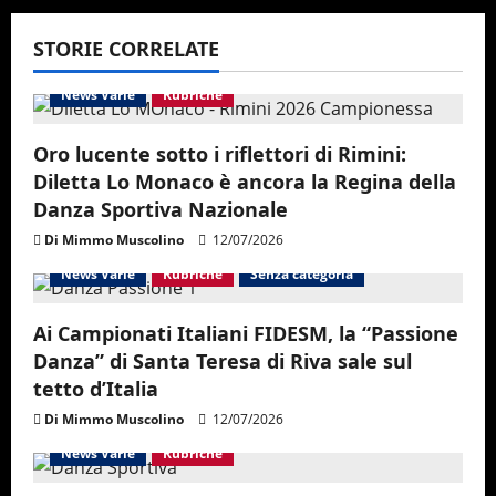
v
STORIE CORRELATE
i
News Varie
Rubriche
g
Oro lucente sotto i riflettori di Rimini:
a
Diletta Lo Monaco è ancora la Regina della
Danza Sportiva Nazionale
t
Di Mimmo Muscolino
12/07/2026
i
News Varie
Rubriche
Senza categoria
o
Ai Campionati Italiani FIDESM, la “Passione
Danza” di Santa Teresa di Riva sale sul
n
tetto d’Italia
Di Mimmo Muscolino
12/07/2026
News Varie
Rubriche