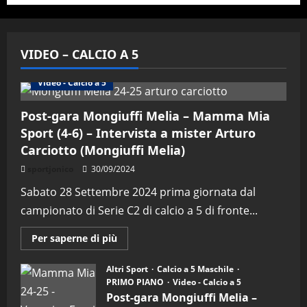
VIDEO – CALCIO A 5
Altri Sport
Calcio a 5 Maschile
PRIMO PIANO
Video - Calcio a 5
Post-gara Mongiuffi Melia – Mamma Mia
Sport (4-6) – Intervista a mister Arturo
Carciotto (Mongiuffi Melia)
sportjonico
30/09/2024
Sabato 28 Settembre 2024 prima giornata dal
campionato di Serie C2 di calcio a 5 di fronte...
Maggiori
Per saperne di più
informazioni
su
Post-
Altri Sport
Calcio a 5 Maschile
gara
PRIMO PIANO
Video - Calcio a 5
Mongiuffi
Melia
Post-gara Mongiuffi Melia –
–