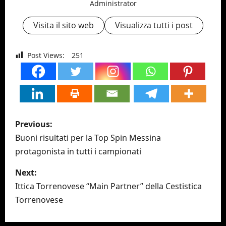
Administrator
Visita il sito web
Visualizza tutti i post
Post Views:
251
P
Previous:
o
Buoni risultati per la Top Spin Messina
protagonista in tutti i campionati
s
Next:
t
Ittica Torrenovese “Main Partner” della Cestistica
n
Torrenovese
a