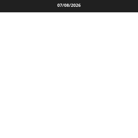
Salta
07/08/2026
al
contenuto