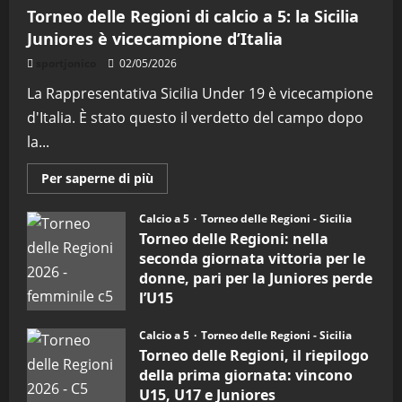
Torneo delle Regioni di calcio a 5: la Sicilia
Juniores è vicecampione d’Italia
sportjonico
02/05/2026
La Rappresentativa Sicilia Under 19 è vicecampione
d'Italia. È stato questo il verdetto del campo dopo
la...
Maggiori
Per saperne di più
informazioni
su
Torneo
Calcio a 5
Torneo delle Regioni - Sicilia
delle
Torneo delle Regioni: nella
Regioni
di
seconda giornata vittoria per le
calcio
donne, pari per la Juniores perde
a
5:
l’U15
la
Sicilia
27/04/2026
Juniores
Calcio a 5
Torneo delle Regioni - Sicilia
è
vicecampione
Torneo delle Regioni, il riepilogo
d’Italia
della prima giornata: vincono
U15, U17 e Juniores