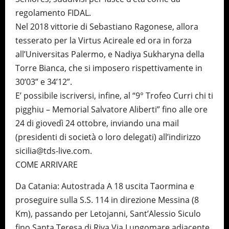
regolamento FIDAL.
Nel 2018 vittorie di Sebastiano Ragonese, allora
tesserato per la Virtus Acireale ed ora in forza
all’Universitas Palermo, e Nadiya Sukharyna della
Torre Bianca, che si imposero rispettivamente in
30’03” e 34’12”.
E’ possibile iscriversi, infine, al “9° Trofeo Curri chi ti
pigghiu – Memorial Salvatore Aliberti” fino alle ore
24 di giovedì 24 ottobre, inviando una mail
(presidenti di società o loro delegati) all’indirizzo
sicilia@tds-live.com.
COME ARRIVARE
Da Catania: Autostrada A 18 uscita Taormina e
proseguire sulla S.S. 114 in direzione Messina (8
Km), passando per Letojanni, Sant’Alessio Siculo
fino Santa Teresa di Riva Via Lungomare adiacente