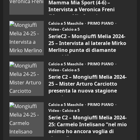
Mamma Mia Sport (4-6) –
Mamma
Mia
Intervista a Veronica Freni
Sport
(Mamma Mia Sport)
(4-
6)
Calcio a 5 Maschile
PRIMO PIANO
30/09/2024
–
Video - Calcio a 5
Intervista
a
SerieC2 – Mongiuffi Melia 2024-
mister
25 – Intervista al laterale Mirko
Arturo
Carciotto
Merlino punta di diamante
(Mongiuffi
Melia)
rossoblù
Calcio a 5 Maschile
PRIMO PIANO
26/09/2024
Video - Calcio a 5
Serie C2 – Mongiuffi Melia 2024-
25 – Mister Arturo Carciotto
presenta la nuova stagione
sportiva
Calcio a 5 Maschile
PRIMO PIANO
11/09/2024
Video - Calcio a 5
Serie C2 – Mongiuffi Melia 2024-
25: Carmelo Intelisano “nel mio
animo ho ancora voglia di
vincere”