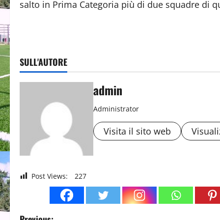
salto in Prima Categoria più di due squadre di qu
SULL'AUTORE
admin
Administrator
Visita il sito web
Visuali
Post Views:
227
Previous: