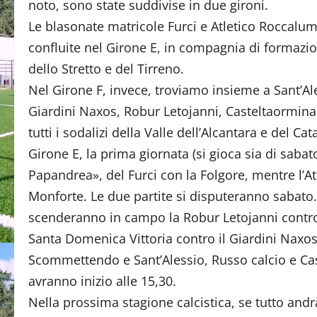
noto, sono state suddivise in due gironi.
Le blasonate matricole Furci e Atletico Roccalu
confluite nel Girone E, in compagnia di formazion
dello Stretto e del Tirreno.
Nel Girone F, invece, troviamo insieme a Sant’Al
Giardini Naxos, Robur Letojanni, Casteltaormina 
tutti i sodalizi della Valle dell’Alcantara e del Ca
Girone E, la prima giornata (si gioca sia di sabat
Papandrea», del Furci con la Folgore, mentre l’
Monforte. Le due partite si disputeranno sabato.
scenderanno in campo la Robur Letojanni contro il
Santa Domenica Vittoria contro il Giardini Naxos.
Scommettendo e Sant’Alessio, Russo calcio e Cast
avranno inizio alle 15,30.
Nella prossima stagione calcistica, se tutto andr