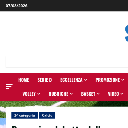
Salta
07/08/2026
al
contenuto
HOME
SERIE D
ECCELLENZA
PROMOZIONE
VOLLEY
RUBRICHE
BASKET
VIDEO
2^ categoria
Calcio