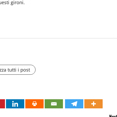
esti gironi.
zza tutti i post
Next