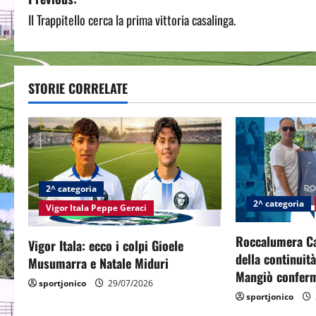
P
Il Trappitello cerca la prima vittoria casalinga.
o
s
t
STORIE CORRELATE
n
a
v
2^ categoria
i
2^ categoria
Vigor Itala Peppe Geraci
g
Roccalumera Cal
Vigor Itala: ecco i colpi Gioele
della continuit
a
Musumarra e Natale Miduri
Mangiò conferm
sportjonico
29/07/2026
t
sportjonico