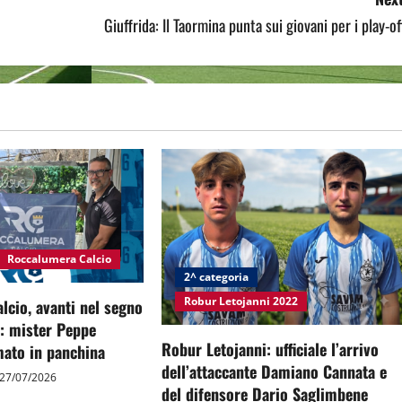
Giuffrida: Il Taormina punta sui giovani per i play-of
Roccalumera Calcio
2^ categoria
Robur Letojanni 2022
cio, avanti nel segno
à: mister Peppe
Robur Letojanni: ufficiale l’arrivo
ato in panchina
dell’attaccante Damiano Cannata e
27/07/2026
del difensore Dario Saglimbene