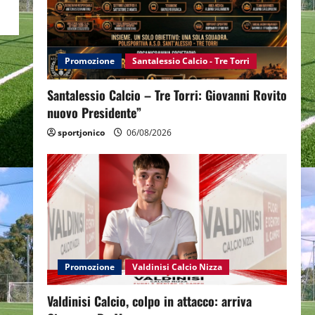
Promozione
Santalessio Calcio - Tre Torri
Santalessio Calcio – Tre Torri: Giovanni Rovito
nuovo Presidente”
sportjonico
06/08/2026
Promozione
Valdinisi Calcio Nizza
Valdinisi Calcio, colpo in attacco: arriva