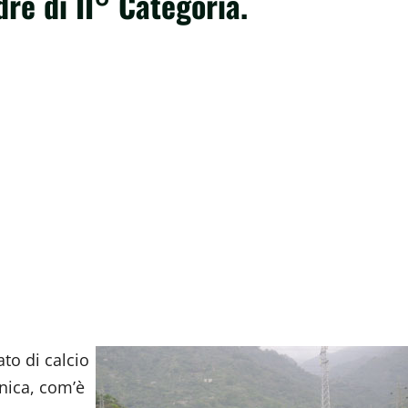
re di II° Categoria.
to di calcio
onica, com’è