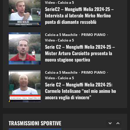
(Martedi 14 Aprile 2026)
Video - Calcio a 5
Intervista
a
SerieC2 – Mongiuffi Melia 2024-25 –
15/04/2026
mister
4
Intervista al laterale Mirko Merlino
Arturo
Carciotto
punta di diamante rossoblù
(Mongiuffi
Melia)
"SportEmpire" in Podcast
26/09/2024
“SportEmpire” in Podcast: 26^ Puntata
Calcio a 5 Maschile
PRIMO PIANO
(Martedi 07 Aprile 2026)
Video - Calcio a 5
Serie C2 – Mongiuffi Melia 2024-25 –
08/04/2026
5
Mister Arturo Carciotto presenta la
nuova stagione sportiva
"SportEmpire" in Podcast
11/09/2024
“SportEmpire” in Podcast: 30^ Puntata
Calcio a 5 Maschile
PRIMO PIANO
(Martedi 05 Maggio 2026)
Video - Calcio a 5
Serie C2 – Mongiuffi Melia 2024-25:
08/05/2026
1
Carmelo Intelisano “nel mio animo ho
ancora voglia di vincere”
"SportEmpire" in Podcast
Sport News
05/09/2024
“SportEmpire” in Podcast: 29^ Puntata
(Martedi 28 Aprile 2026)
TRASMISSIONI SPORTIVE
28/04/2026
2