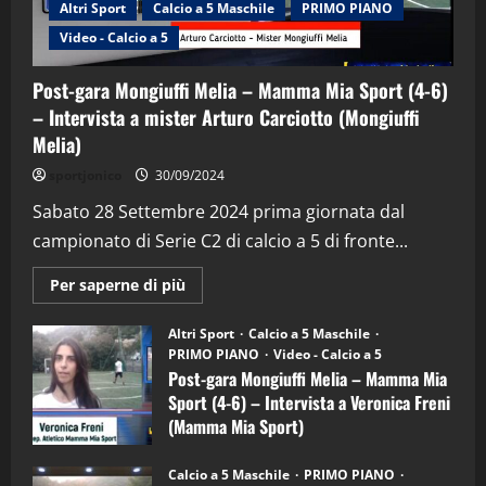
Altri Sport
Calcio a 5 Maschile
PRIMO PIANO
Video - Calcio a 5
Post-gara Mongiuffi Melia – Mamma Mia Sport (4-6)
– Intervista a mister Arturo Carciotto (Mongiuffi
Melia)
"SportEmpire" in Podcast
Sport News
sportjonico
30/09/2024
“SportEmpire” in Podcast: 29^ Puntata
(Martedi 28 Aprile 2026)
Sabato 28 Settembre 2024 prima giornata dal
campionato di Serie C2 di calcio a 5 di fronte...
28/04/2026
2
Maggiori
Per saperne di più
informazioni
"SportEmpire" in Podcast
su
“SportEmpire” in Podcast: 28^ Puntata
Post-
Altri Sport
Calcio a 5 Maschile
gara
(Martedi 21 Aprile 2026)
PRIMO PIANO
Video - Calcio a 5
Mongiuffi
Melia
Post-gara Mongiuffi Melia – Mamma Mia
21/04/2026
–
3
Sport (4-6) – Intervista a Veronica Freni
Mamma
Mia
(Mamma Mia Sport)
Sport
"SportEmpire" in Podcast
Sport News
(4-
30/09/2024
6)
“SportEmpire” in Podcast: 27^ Puntata
Calcio a 5 Maschile
PRIMO PIANO
–