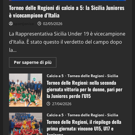
Torneo delle Regioni di calcio a 5: la Sicilia Juniores
è vicecampione d’Italia
"SportEmpire" in Podcast
“SportEmpire” in Podcast: 26^ Puntata
sportjonico
02/05/2026
(Martedi 07 Aprile 2026)
La Rappresentativa Sicilia Under 19 è vicecampione
08/04/2026
5
d'Italia. È stato questo il verdetto del campo dopo
la...
Maggiori
Per saperne di più
informazioni
su
Torneo
Calcio a 5
Torneo delle Regioni - Sicilia
delle
Torneo delle Regioni: nella seconda
Regioni
di
giornata vittoria per le donne, pari per
calcio
la Juniores perde l’U15
a
5:
la
27/04/2026
Sicilia
Juniores
Calcio a 5
Torneo delle Regioni - Sicilia
è
Torneo delle Regioni, il riepilogo della
vicecampione
d’Italia
prima giornata: vincono U15, U17 e