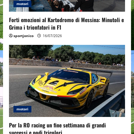
i
motori
o
Forti emozioni al Kartodromo di Messina: Minutoli e
n
Grima i trionfatori in F1
sportjonico
16/07/2026
motori
Per la RO racing un fine settimana di grandi
successi e podi tricolori