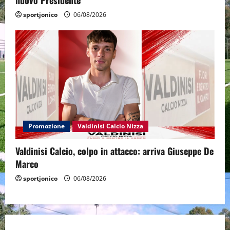
nuovo Presidente”
sportjonico
06/08/2026
Promozione
Valdinisi Calcio Nizza
Valdinisi Calcio, colpo in attacco: arriva Giuseppe De
Marco
sportjonico
06/08/2026