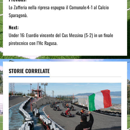
o
Lo Zafferia nella ripresa espugna il Comunale:4-1 al Calcio
Sparagonà.
s
Next:
t
Under 16: Esordio vincente del Cus Messina (5-2) in un finale
n
pirotecnico con l’Hc Ragusa.
a
v
STORIE CORRELATE
i
g
a
t