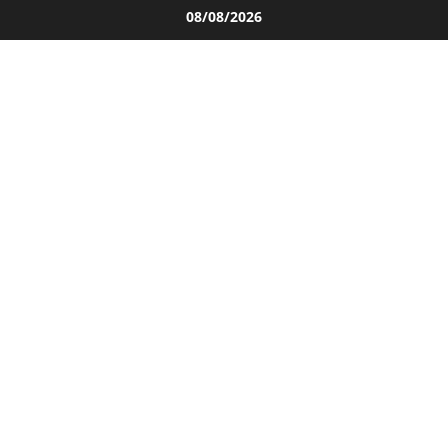
Salta
08/08/2026
al
contenuto