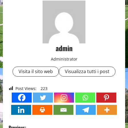
admin
Administrator
Visita il sito web
Visualizza tutti i post
Post Views:
223
P
Previous: