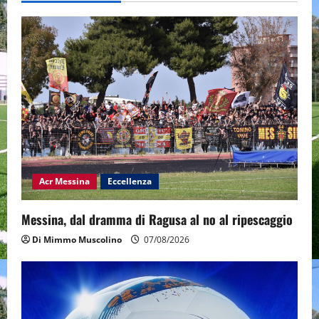
Acr Messina
Eccellenza
Messina, dal dramma di Ragusa al no al ripescaggio
Di Mimmo Muscolino
07/08/2026