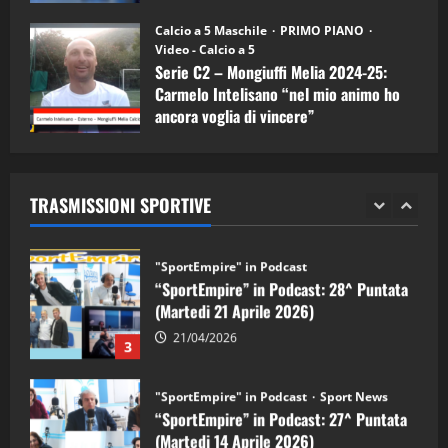
"SportEmpire" in Podcast
11/09/2024
“SportEmpire” in Podcast: 30^ Puntata
Calcio a 5 Maschile
PRIMO PIANO
(Martedi 05 Maggio 2026)
Video - Calcio a 5
Serie C2 – Mongiuffi Melia 2024-25:
08/05/2026
1
Carmelo Intelisano “nel mio animo ho
ancora voglia di vincere”
"SportEmpire" in Podcast
Sport News
05/09/2024
“SportEmpire” in Podcast: 29^ Puntata
(Martedi 28 Aprile 2026)
TRASMISSIONI SPORTIVE
28/04/2026
2
"SportEmpire" in Podcast
“SportEmpire” in Podcast: 28^ Puntata
(Martedi 21 Aprile 2026)
21/04/2026
3
"SportEmpire" in Podcast
Sport News
“SportEmpire” in Podcast: 27^ Puntata
(Martedi 14 Aprile 2026)