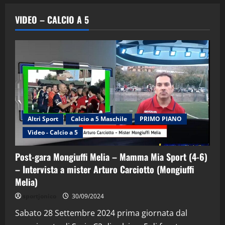
VIDEO – CALCIO A 5
Altri Sport
Calcio a 5 Maschile
PRIMO PIANO
Video - Calcio a 5
Post-gara Mongiuffi Melia – Mamma Mia Sport (4-6)
– Intervista a mister Arturo Carciotto (Mongiuffi
Melia)
"SportEmpire" in Podcast
Sport News
sportjonico
30/09/2024
“SportEmpire” in Podcast: 29^ Puntata
(Martedi 28 Aprile 2026)
Sabato 28 Settembre 2024 prima giornata dal