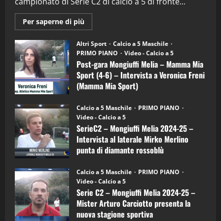
campionato di Serie C2 di calcio a 5 di fronte...
28/04/2026
2
Maggiori
Per saperne di più
informazioni
"SportEmpire" in Podcast
su
“SportEmpire” in Podcast: 28^ Puntata
Post-
Altri Sport
Calcio a 5 Maschile
gara
(Martedi 21 Aprile 2026)
PRIMO PIANO
Video - Calcio a 5
Mongiuffi
Melia
Post-gara Mongiuffi Melia – Mamma Mia
21/04/2026
–
3
Sport (4-6) – Intervista a Veronica Freni
Mamma
Mia
(Mamma Mia Sport)
Sport
"SportEmpire" in Podcast
Sport News
(4-
30/09/2024
6)
“SportEmpire” in Podcast: 27^ Puntata
Calcio a 5 Maschile
PRIMO PIANO
–
(Martedi 14 Aprile 2026)
Video - Calcio a 5
Intervista
a
SerieC2 – Mongiuffi Melia 2024-25 –
15/04/2026
mister
4
Intervista al laterale Mirko Merlino
Arturo
Carciotto
punta di diamante rossoblù
(Mongiuffi
Melia)
"SportEmpire" in Podcast
26/09/2024
“SportEmpire” in Podcast: 26^ Puntata
Calcio a 5 Maschile
PRIMO PIANO
(Martedi 07 Aprile 2026)
Video - Calcio a 5
Serie C2 – Mongiuffi Melia 2024-25 –
08/04/2026
5
Mister Arturo Carciotto presenta la
nuova stagione sportiva