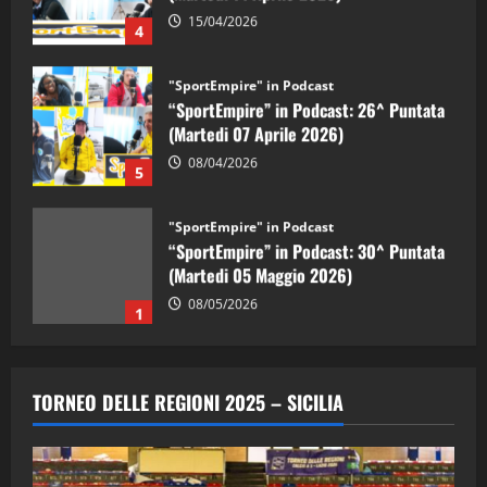
15/04/2026
4
"SportEmpire" in Podcast
“SportEmpire” in Podcast: 26^ Puntata
(Martedi 07 Aprile 2026)
08/04/2026
5
"SportEmpire" in Podcast
“SportEmpire” in Podcast: 30^ Puntata
(Martedi 05 Maggio 2026)
08/05/2026
1
"SportEmpire" in Podcast
Sport News
“SportEmpire” in Podcast: 29^ Puntata
TORNEO DELLE REGIONI 2025 – SICILIA
(Martedi 28 Aprile 2026)
28/04/2026
2