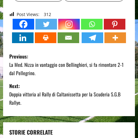
Post Views:
312
P
Previous:
o
La Med. Nizza in vantaggio con Bellinghieri, si fa rimontare 2-1
dal Pellegrino.
s
Next:
t
Doppia vittoria al Rally di Caltanissetta per la Scuderia S.G.B
n
Rallye.
a
v
STORIE CORRELATE