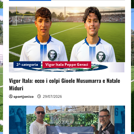
i
g
a
t
i
2^ categoria
Vigor Itala Peppe Geraci
o
n
Vigor Itala: ecco i colpi Gioele Musumarra e Natale
Miduri
sportjonico
29/07/2026