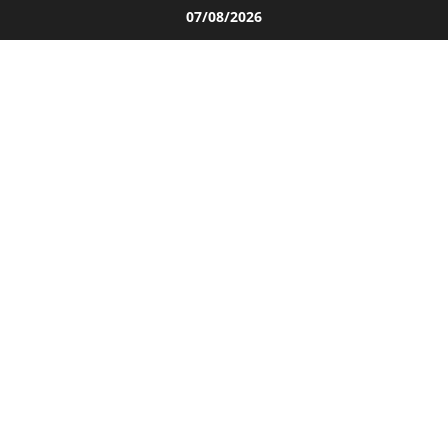
Salta
07/08/2026
al
contenuto