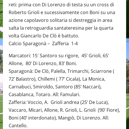
reti: prima con Di Lorenzo di testa su un cross di
Roberto Grioli e sucessivamente con Boni su una
azione capolavoro solitaria si destreggia in area
salta la retroguardia santateresina per la quarta
volta Giancarlo De Clò è battuto.
Calcio Sparagonà – Zafferia 1-4
Marcatori: 15′ Santoro su rigore, 45’ Grioli, 65’
Allone, 80’ Di Lorenzo, 83’ Boni.
Sparagonà: De Clò, Palella, Trimarchi, Sciarrone (
72’ Balastro), Chillemi ( 77’ Cicala), La Monica,
Carnabuci, Smiroldo, Santoro (85’ Naccari),
Casablanca, Totaro. All: Famulari.
Zafferia: Voccio, A. Grioli andrea (25’ De Luca),
Vaccaro, Micari, Allone, R. Grioli, L. Grioli (90’ Fiore),
Boni (40’ interdonato), Mangiò, Di Lorenzo. All:
Cantello.