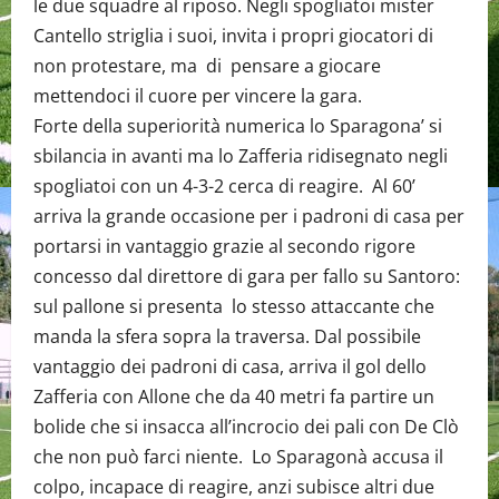
le due squadre al riposo. Negli spogliatoi mister
Cantello striglia i suoi, invita i propri giocatori di
non protestare, ma di pensare a giocare
mettendoci il cuore per vincere la gara.
Forte della superiorità numerica lo Sparagona’ si
sbilancia in avanti ma lo Zafferia ridisegnato negli
spogliatoi con un 4-3-2 cerca di reagire. Al 60’
arriva la grande occasione per i padroni di casa per
portarsi in vantaggio grazie al secondo rigore
concesso dal direttore di gara per fallo su Santoro:
sul pallone si presenta lo stesso attaccante che
manda la sfera sopra la traversa. Dal possibile
vantaggio dei padroni di casa, arriva il gol dello
Zafferia con Allone che da 40 metri fa partire un
bolide che si insacca all’incrocio dei pali con De Clò
che non può farci niente. Lo Sparagonà accusa il
colpo, incapace di reagire, anzi subisce altri due