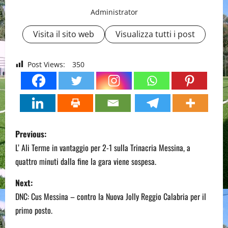
Administrator
Visita il sito web
Visualizza tutti i post
Post Views:
350
P
Previous:
o
L’ Ali Terme in vantaggio per 2-1 sulla Trinacria Messina, a
quattro minuti dalla fine la gara viene sospesa.
s
Next:
t
DNC: Cus Messina – contro la Nuova Jolly Reggio Calabria per il
n
primo posto.