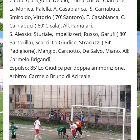
Calcio Sparagonà: De Clò, Trimarchi, A. Sciarrone,
La Monica, Palella, A. Casablanca, S. Carnabuci,
Smiroldo, Vittorio ( 70’ Santoro), E. Casablanca, C.
Carnabuci ( 60’ Cicala). All: Famulari.
S. Alessio: Sturiale, Impellizzeri, Russo, Garufi ( 80’
Bartorilla), Scarci, Lo Giudice, Stracuzzi ( 84’
Padiglione), Mangiò, Carciotto, De Salvo, Miano. All:
Carmelo Brigandì.
Espulso: 85’ Lo Giudice per doppia ammonizione.
Arbitro: Carmelo Bruno di Acireale.