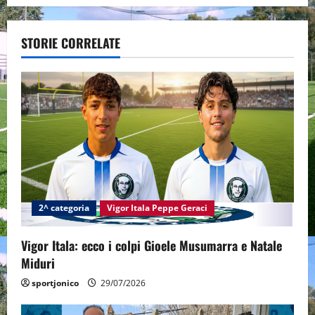
a
v
STORIE CORRELATE
i
g
a
t
i
2^ categoria
Vigor Itala Peppe Geraci
o
n
Vigor Itala: ecco i colpi Gioele Musumarra e Natale
Miduri
sportjonico
29/07/2026