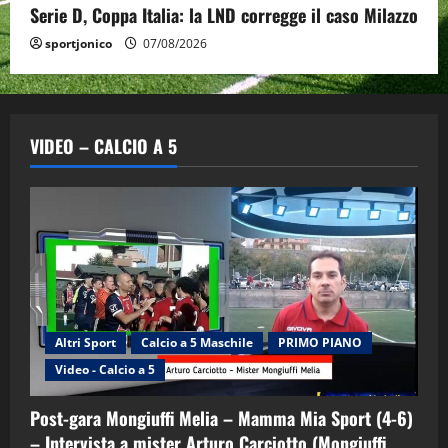
Serie D, Coppa Italia: la LND corregge il caso Milazzo
sportjonico
07/08/2026
VIDEO – CALCIO A 5
Altri Sport
Calcio a 5 Maschile
PRIMO PIANO
Video - Calcio a 5
Post-gara Mongiuffi Melia – Mamma Mia Sport (4-6)
– Intervista a mister Arturo Carciotto (Mongiuffi