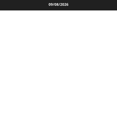
Salta
09/08/2026
al
contenuto