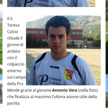
Il S.
Teresa
Calcio
chiude il
girone di
andata
con il
colpaccio
esterno
sul campo
della Pro
Mende grazie al giovane
Antonio Vera
(nella foto)
che finalizza al massimo l’ultima azione utile della
partita.