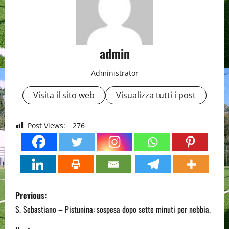
admin
Administrator
Visita il sito web
Visualizza tutti i post
Post Views:
276
P
Previous:
o
S. Sebastiano – Pistunina: sospesa dopo sette minuti per nebbia.