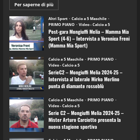
Maggiori
Per saperne di più
informazioni
"SportEmpire" in Podcast
su
“SportEmpire” in Podcast: 28^ Puntata
Post-
Altri Sport
Calcio a 5 Maschile
gara
(Martedi 21 Aprile 2026)
PRIMO PIANO
Video - Calcio a 5
Mongiuffi
Melia
Post-gara Mongiuffi Melia – Mamma Mia
21/04/2026
–
3
Sport (4-6) – Intervista a Veronica Freni
Mamma
Mia
(Mamma Mia Sport)
Sport
"SportEmpire" in Podcast
Sport News
(4-
30/09/2024
6)
“SportEmpire” in Podcast: 27^ Puntata
Calcio a 5 Maschile
PRIMO PIANO
–
(Martedi 14 Aprile 2026)
Video - Calcio a 5
Intervista
a
SerieC2 – Mongiuffi Melia 2024-25 –
15/04/2026
mister
4
Intervista al laterale Mirko Merlino
Arturo
Carciotto
punta di diamante rossoblù
(Mongiuffi
Melia)
"SportEmpire" in Podcast
26/09/2024
“SportEmpire” in Podcast: 26^ Puntata
Calcio a 5 Maschile
PRIMO PIANO
(Martedi 07 Aprile 2026)
Video - Calcio a 5
Serie C2 – Mongiuffi Melia 2024-25 –
08/04/2026
5
Mister Arturo Carciotto presenta la
nuova stagione sportiva
"SportEmpire" in Podcast
11/09/2024
“SportEmpire” in Podcast: 30^ Puntata