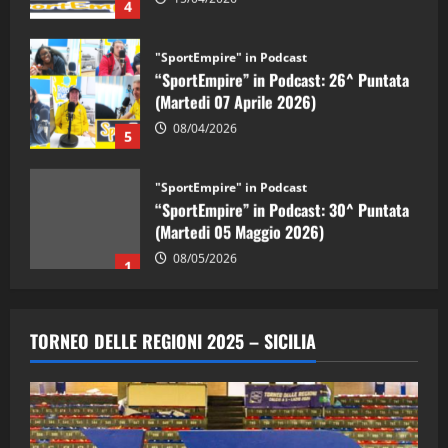
"SportEmpire" in Podcast
“SportEmpire” in Podcast: 26^ Puntata
(Martedi 07 Aprile 2026)
08/04/2026
5
"SportEmpire" in Podcast
“SportEmpire” in Podcast: 30^ Puntata
(Martedi 05 Maggio 2026)
08/05/2026
1
"SportEmpire" in Podcast
Sport News
“SportEmpire” in Podcast: 29^ Puntata
TORNEO DELLE REGIONI 2025 – SICILIA
(Martedi 28 Aprile 2026)
28/04/2026
2
"SportEmpire" in Podcast