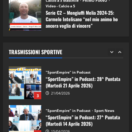
Calcio a 5 Maschile
PRIMO PIANO
(Martedi 05 Maggio 2026)
Video - Calcio a 5
Serie C2 – Mongiuffi Melia 2024-25:
08/05/2026
1
Carmelo Intelisano “nel mio animo ho
ancora voglia di vincere”
"SportEmpire" in Podcast
Sport News
05/09/2024
“SportEmpire” in Podcast: 29^ Puntata
(Martedi 28 Aprile 2026)
TRASMISSIONI SPORTIVE
28/04/2026
2
"SportEmpire" in Podcast
“SportEmpire” in Podcast: 28^ Puntata
(Martedi 21 Aprile 2026)
21/04/2026
3
"SportEmpire" in Podcast
Sport News
“SportEmpire” in Podcast: 27^ Puntata
(Martedi 14 Aprile 2026)
15/04/2026
4