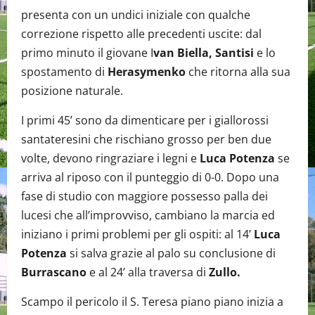
presenta con un undici iniziale con qualche
correzione rispetto alle precedenti uscite: dal
primo minuto il giovane I
van Biella, Santisi
e lo
spostamento di
Herasymenko
che ritorna alla sua
posizione naturale.
I primi 45’ sono da dimenticare per i giallorossi
santateresini che rischiano grosso per ben due
volte, devono ringraziare i legni e
Luca Potenza
se
arriva al riposo con il punteggio di 0-0. Dopo una
fase di studio con maggiore possesso palla dei
lucesi che all’improvviso, cambiano la marcia ed
iniziano i primi problemi per gli ospiti: al 14’
Luca
Potenza
si salva grazie al palo su conclusione di
Burrascano
e al 24’ alla traversa di
Zullo.
Scampo il pericolo il S. Teresa piano piano inizia a