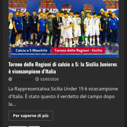
“SportEmpire” in Podcast: 28^ Puntata
(Martedi 21 Aprile 2026)
21/04/2026
3
"SportEmpire" in Podcast
Sport News
“SportEmpire” in Podcast: 27^ Puntata
(Martedi 14 Aprile 2026)
Calcio a 5 Maschile
Torneo delle Regioni - Sicilia
15/04/2026
4
Torneo delle Regioni di calcio a 5: la Sicilia Juniores
è vicecampione d’Italia
"SportEmpire" in Podcast
“SportEmpire” in Podcast: 26^ Puntata
sportjonico
02/05/2026
(Martedi 07 Aprile 2026)
La Rappresentativa Sicilia Under 19 è vicecampione
08/04/2026
5
d'Italia. È stato questo il verdetto del campo dopo
la...
Maggiori
Per saperne di più
informazioni
su