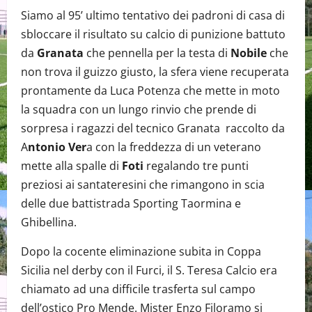
Siamo al 95’ ultimo tentativo dei padroni di casa di
sbloccare il risultato su calcio di punizione battuto
da
Granata
che pennella per la testa di
Nobile
che
non trova il guizzo giusto, la sfera viene recuperata
prontamente da Luca Potenza che mette in moto
la squadra con un lungo rinvio che prende di
sorpresa i ragazzi del tecnico Granata raccolto da
A
ntonio Ver
a con la freddezza di un veterano
mette alla spalle di
Foti
regalando tre punti
preziosi ai santateresini che rimangono in scia
delle due battistrada Sporting Taormina e
Ghibellina.
Dopo la cocente eliminazione subita in Coppa
Sicilia nel derby con il Furci, il S. Teresa Calcio era
chiamato ad una difficile trasferta sul campo
dell’ostico Pro Mende. Mister Enzo Filoramo si