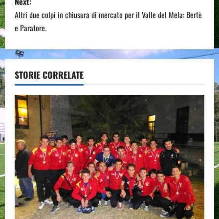
s
Next:
Altri due colpi in chiusura di mercato per il Valle del Mela: Bertè
t
e Paratore.
n
a
STORIE CORRELATE
v
i
g
a
t
i
o