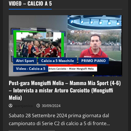
VIDEO – CALCIO A 5
Altri Sport
Calcio a 5 Maschile
PRIMO PIANO
Video - Calcio a 5
Post-gara Mongiuffi Melia – Mamma Mia Sport (4-6)
– Intervista a mister Arturo Carciotto (Mongiuffi
Melia)
"SportEmpire" in Podcast
Sport News
sportjonico
30/09/2024
“SportEmpire” in Podcast: 29^ Puntata
(Martedi 28 Aprile 2026)
Sabato 28 Settembre 2024 prima giornata dal
campionato di Serie C2 di calcio a 5 di fronte...
28/04/2026
2