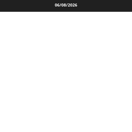
Salta
06/08/2026
al
contenuto