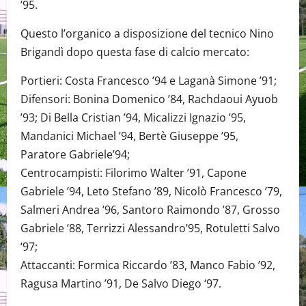
’95.
Questo l’organico a disposizione del tecnico Nino
Brigandì dopo questa fase di calcio mercato:
Portieri: Costa Francesco ’94 e Laganà Simone ’91;
Difensori: Bonina Domenico ’84, Rachdaoui Ayuob
’93; Di Bella Cristian ’94, Micalizzi Ignazio ’95,
Mandanici Michael ’94, Bertè Giuseppe ’95,
Paratore Gabriele’94;
Centrocampisti: Filorimo Walter ’91, Capone
Gabriele ’94, Leto Stefano ’89, Nicolò Francesco ’79,
Salmeri Andrea ’96, Santoro Raimondo ’87, Grosso
Gabriele ’88, Terrizzi Alessandro’95, Rotuletti Salvo
‘97;
Attaccanti: Formica Riccardo ’83, Manco Fabio ’92,
Ragusa Martino ’91, De Salvo Diego ‘97.