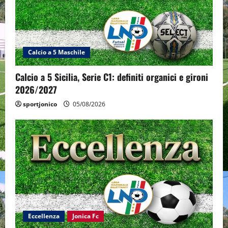
Calcio a 5 Maschile
Calcio a 5 Sicilia, Serie C1: definiti organici e gironi
2026/2027
sportjonico
05/08/2026
Eccellenza
Jonica Fc