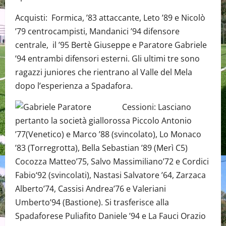
Acquisti: Formica, ’83 attaccante, Leto ’89 e Nicolò
’79 centrocampisti, Mandanici ’94 difensore
centrale, il ’95 Bertè Giuseppe e Paratore Gabriele
’94 entrambi difensori esterni. Gli ultimi tre sono
ragazzi juniores che rientrano al Valle del Mela
dopo l’esperienza a Spadafora.
Cessioni: Lasciano
pertanto la società giallorossa Piccolo Antonio
’77(Venetico) e Marco ’88 (svincolato), Lo Monaco
’83 (Torregrotta), Bella Sebastian ’89 (Merì C5)
Cocozza Matteo’75, Salvo Massimiliano’72 e Cordici
Fabio‘92 (svincolati), Nastasi Salvatore ’64, Zarzaca
Alberto’74, Cassisi Andrea’76 e Valeriani
Umberto’94 (Bastione). Si trasferisce alla
Spadaforese Puliafito Daniele ’94 e La Fauci Orazio