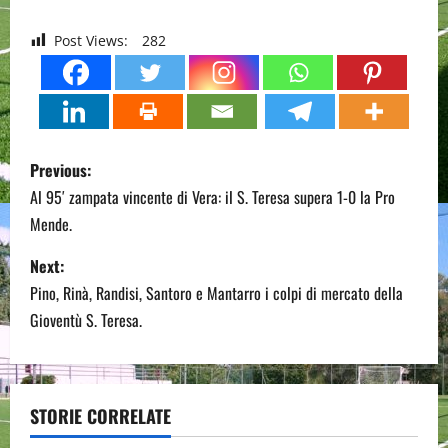
Post Views:
282
P
Previous:
o
Al 95′ zampata vincente di Vera: il S. Teresa supera 1-0 la Pro
Mende.
s
Next:
t
Pino, Rinà, Randisi, Santoro e Mantarro i colpi di mercato della
n
Gioventù S. Teresa.
a
v
STORIE CORRELATE