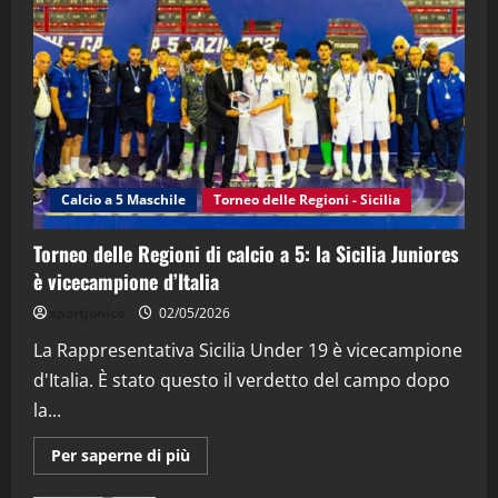
“SportEmpire” in Podcast: 28^ Puntata
(Martedi 21 Aprile 2026)
21/04/2026
3
"SportEmpire" in Podcast
Sport News
“SportEmpire” in Podcast: 27^ Puntata
(Martedi 14 Aprile 2026)
Calcio a 5 Maschile
Torneo delle Regioni - Sicilia
15/04/2026
4
Torneo delle Regioni di calcio a 5: la Sicilia Juniores
è vicecampione d’Italia
"SportEmpire" in Podcast
“SportEmpire” in Podcast: 26^ Puntata
sportjonico
02/05/2026
(Martedi 07 Aprile 2026)
La Rappresentativa Sicilia Under 19 è vicecampione
08/04/2026
5
d'Italia. È stato questo il verdetto del campo dopo
la...
Maggiori
Per saperne di più
informazioni
su