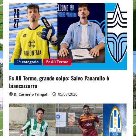
i
g
a
t
i
1^ categoria
Fc Alì Terme
o
n
Fc Alì Terme, grande colpo: Salvo Panarello è
biancazzurro
Di Carmelo Tringali
05/08/2026