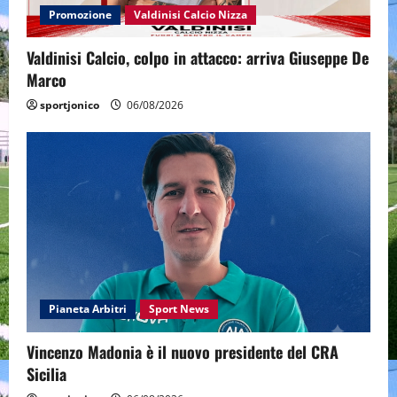
Promozione
Valdinisi Calcio Nizza
Valdinisi Calcio, colpo in attacco: arriva Giuseppe De
Marco
sportjonico
06/08/2026
Pianeta Arbitri
Sport News
Vincenzo Madonia è il nuovo presidente del CRA
Sicilia