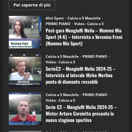
Maggiori
Per saperne di più
informazioni
"SportEmpire" in Podcast
su
“SportEmpire” in Podcast: 28^ Puntata
Post-
Altri Sport
Calcio a 5 Maschile
gara
(Martedi 21 Aprile 2026)
PRIMO PIANO
Video - Calcio a 5
Mongiuffi
Melia
Post-gara Mongiuffi Melia – Mamma Mia
21/04/2026
–
3
Sport (4-6) – Intervista a Veronica Freni
Mamma
Mia
(Mamma Mia Sport)
Sport
"SportEmpire" in Podcast
Sport News
(4-
30/09/2024
6)
“SportEmpire” in Podcast: 27^ Puntata
Calcio a 5 Maschile
PRIMO PIANO
–
(Martedi 14 Aprile 2026)
Video - Calcio a 5
Intervista
a
SerieC2 – Mongiuffi Melia 2024-25 –
15/04/2026
mister
4
Intervista al laterale Mirko Merlino
Arturo
Carciotto
punta di diamante rossoblù
(Mongiuffi
Melia)
"SportEmpire" in Podcast
26/09/2024
“SportEmpire” in Podcast: 26^ Puntata
Calcio a 5 Maschile
PRIMO PIANO
(Martedi 07 Aprile 2026)
Video - Calcio a 5
Serie C2 – Mongiuffi Melia 2024-25 –
08/04/2026
5
Mister Arturo Carciotto presenta la
nuova stagione sportiva
"SportEmpire" in Podcast
11/09/2024
“SportEmpire” in Podcast: 30^ Puntata