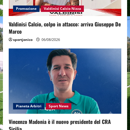
Promozione
Valdinisi Calcio Nizza
Valdinisi Calcio, colpo in attacco: arriva Giuseppe De
Marco
sportjonico
06/08/2026
Pianeta Arbitri
Sport News
Vincenzo Madonia è il nuovo presidente del CRA
Sicilia