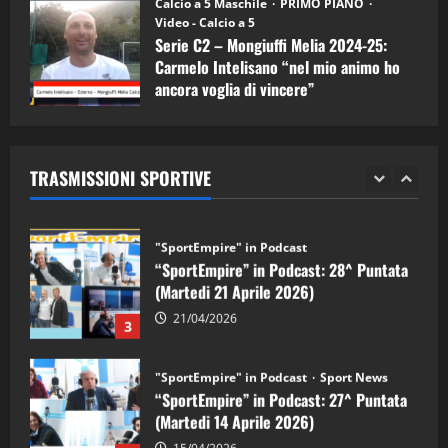
Calcio a 5 Maschile
PRIMO PIANO
(Martedi 05 Maggio 2026)
Video - Calcio a 5
Serie C2 – Mongiuffi Melia 2024-25:
08/05/2026
1
Carmelo Intelisano “nel mio animo ho
ancora voglia di vincere”
"SportEmpire" in Podcast
Sport News
05/09/2024
“SportEmpire” in Podcast: 29^ Puntata
(Martedi 28 Aprile 2026)
TRASMISSIONI SPORTIVE
28/04/2026
2
"SportEmpire" in Podcast
“SportEmpire” in Podcast: 28^ Puntata
(Martedi 21 Aprile 2026)
21/04/2026
3
"SportEmpire" in Podcast
Sport News
“SportEmpire” in Podcast: 27^ Puntata
(Martedi 14 Aprile 2026)
15/04/2026
4