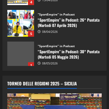
"SportEmpire" in Podcast
“SportEmpire” in Podcast: 26^ Puntata
(Martedi 07 Aprile 2026)
08/04/2026
5
"SportEmpire" in Podcast
“SportEmpire” in Podcast: 30^ Puntata
(Martedi 05 Maggio 2026)
08/05/2026
1
"SportEmpire" in Podcast
Sport News
“SportEmpire” in Podcast: 29^ Puntata
TORNEO DELLE REGIONI 2025 – SICILIA
(Martedi 28 Aprile 2026)
28/04/2026
2
"SportEmpire" in Podcast