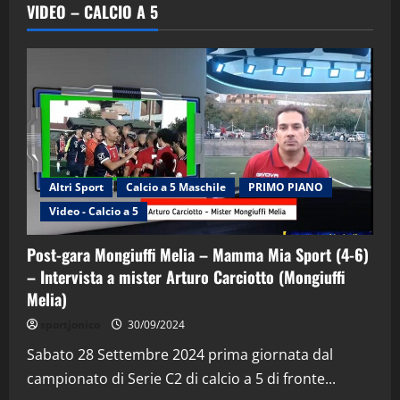
VIDEO – CALCIO A 5
Altri Sport
Calcio a 5 Maschile
PRIMO PIANO
Video - Calcio a 5
Post-gara Mongiuffi Melia – Mamma Mia Sport (4-6)
– Intervista a mister Arturo Carciotto (Mongiuffi
Melia)
"SportEmpire" in Podcast
Sport News
sportjonico
30/09/2024
“SportEmpire” in Podcast: 29^ Puntata
(Martedi 28 Aprile 2026)
Sabato 28 Settembre 2024 prima giornata dal
campionato di Serie C2 di calcio a 5 di fronte...
28/04/2026
2