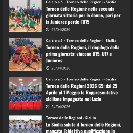
Torneo
Calcio a 5
Torneo delle Regioni - Sicilia
delle
Torneo delle Regioni: nella seconda
Regioni
di
giornata vittoria per le donne, pari per
calcio
la Juniores perde l’U15
a
5:
la
27/04/2026
Sicilia
Juniores
Calcio a 5
Torneo delle Regioni - Sicilia
è
Torneo delle Regioni, il riepilogo della
vicecampione
d’Italia
prima giornata: vincono U15, U17 e
Juniores
25/04/2026
Calcio a 5
Torneo delle Regioni - Sicilia
Torneo delle Regioni 2026 C5: dal 25
Aprile al 1 Maggio le Rappresentative
siciliane impegnate nel Lazio
24/04/2026
Torneo delle Regioni - Sicilia
La Sicilia saluta il Torneo delle Regioni,
mancato l’obiettivo qualificazione in