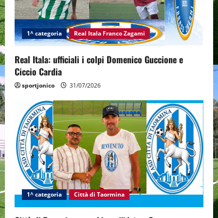
1^ categoria
Real Itala Franco Zagami
Real Itala: ufficiali i colpi Domenico Guccione e
Ciccio Cardia
sportjonico
31/07/2026
1^ categoria
Città di Taormina