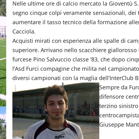
Nelle ultime ore di calcio mercato la Gioventù S
segno cinque colpi veramente sensazionali, dei t
aumentare il tasso tecnico della formazione all
Cacciola.
Acquisti mirati con esperienza alle spalle di cam
superiore. Arrivano nello scacchiere giallorosso i
furcese Pino Salvuccio classe ‘83, che dopo cinq
l’Asd Furci compagine che milita nel campionato 
diversi campionati con la maglia dell’InterClub 
Sempre da Furc
difensore centra
terzino sinistro
centrocampista
Giuseppe Mant