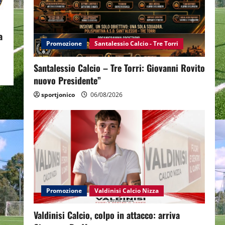
a
Promozione
Santalessio Calcio - Tre Torri
Santalessio Calcio – Tre Torri: Giovanni Rovito
nuovo Presidente”
sportjonico
06/08/2026
Promozione
Valdinisi Calcio Nizza
Valdinisi Calcio, colpo in attacco: arriva