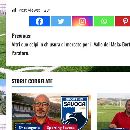
Post Views:
281
P
Previous:
Altri due colpi in chiusura di mercato per il Valle del Mela: Ber
o
Paratore.
s
t
STORIE CORRELATE
n
a
v
i
3^ categoria
Sporting Savoca