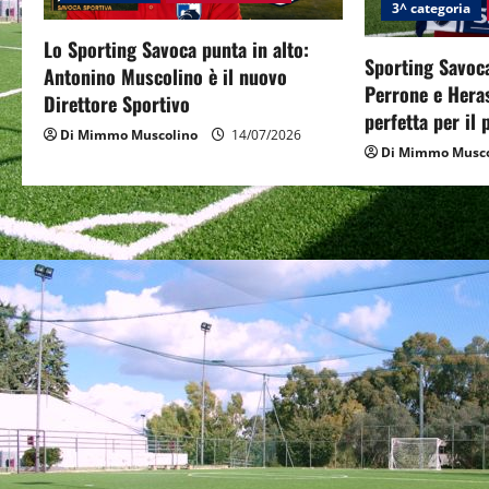
g
3^ categoria
Lo Sporting Savoca punta in alto:
a
Sporting Savoca
Antonino Muscolino è il nuovo
Perrone e Hera
t
Direttore Sportivo
perfetta per il
Di Mimmo Muscolino
14/07/2026
i
Di Mimmo Musco
o
n