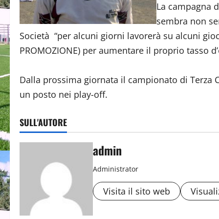
La campagna di
sembra non sem
Società “per alcuni giorni lavorerà su alcuni gio
PROMOZIONE) per aumentare il proprio tasso d’es
Dalla prossima giornata il campionato di Terza
un posto nei play-off.
SULL'AUTORE
admin
Administrator
Visita il sito web
Visuali