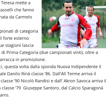
. Teresa mette a
asselli che fanno
enata da Carmelo
pionati di categoria
l forte esterno
ue stagioni lascia
di Prima Categoria (due campionati vinti), oltre a
Barracca in promozione.
i, questa volta dalla sponda Nuova Indipendente il
le Danilo Rinà classe ’86. Dall’Alì Terme arriva il
 classe ’90 Nicolò Randisi e dall’ Akron Savoca arriva i
 classe ’79 Giuseppe Santoro, dal Calcio Sparagonà
arro.