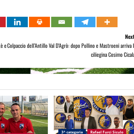
Next
tè e
Colpaccio dell’Antillo Val D’Agrò: dopo Pollino e Mastroeni arriva 
ciliegina Cosimo Cical
3^ categoria
Rafael Furci Siculo