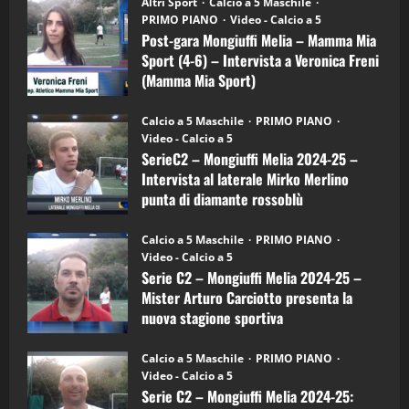
Altri Sport
Calcio a 5 Maschile
gara
(Martedi 21 Aprile 2026)
PRIMO PIANO
Video - Calcio a 5
Mongiuffi
Melia
Post-gara Mongiuffi Melia – Mamma Mia
21/04/2026
–
3
Sport (4-6) – Intervista a Veronica Freni
Mamma
Mia
(Mamma Mia Sport)
Sport
"SportEmpire" in Podcast
Sport News
(4-
30/09/2024
6)
“SportEmpire” in Podcast: 27^ Puntata
Calcio a 5 Maschile
PRIMO PIANO
–
(Martedi 14 Aprile 2026)
Video - Calcio a 5
Intervista
a
SerieC2 – Mongiuffi Melia 2024-25 –
15/04/2026
mister
4
Intervista al laterale Mirko Merlino
Arturo
Carciotto
punta di diamante rossoblù
(Mongiuffi
Melia)
"SportEmpire" in Podcast
26/09/2024
“SportEmpire” in Podcast: 26^ Puntata
Calcio a 5 Maschile
PRIMO PIANO
(Martedi 07 Aprile 2026)
Video - Calcio a 5
Serie C2 – Mongiuffi Melia 2024-25 –
08/04/2026
5
Mister Arturo Carciotto presenta la
nuova stagione sportiva
"SportEmpire" in Podcast
11/09/2024
“SportEmpire” in Podcast: 30^ Puntata
Calcio a 5 Maschile
PRIMO PIANO
(Martedi 05 Maggio 2026)
Video - Calcio a 5
Serie C2 – Mongiuffi Melia 2024-25:
08/05/2026
1