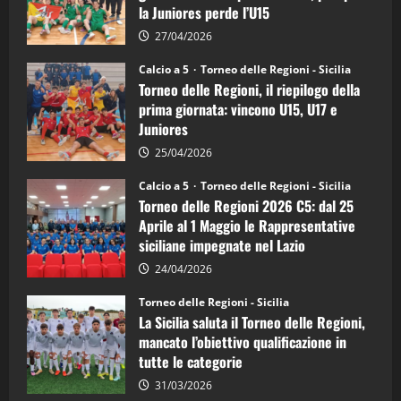
la Juniores perde l’U15
a
5:
la
27/04/2026
Sicilia
Juniores
Calcio a 5
Torneo delle Regioni - Sicilia
è
Torneo delle Regioni, il riepilogo della
vicecampione
d’Italia
prima giornata: vincono U15, U17 e
Juniores
25/04/2026
Calcio a 5
Torneo delle Regioni - Sicilia
Torneo delle Regioni 2026 C5: dal 25
Aprile al 1 Maggio le Rappresentative
siciliane impegnate nel Lazio
24/04/2026
Torneo delle Regioni - Sicilia
La Sicilia saluta il Torneo delle Regioni,
mancato l’obiettivo qualificazione in
tutte le categorie
31/03/2026