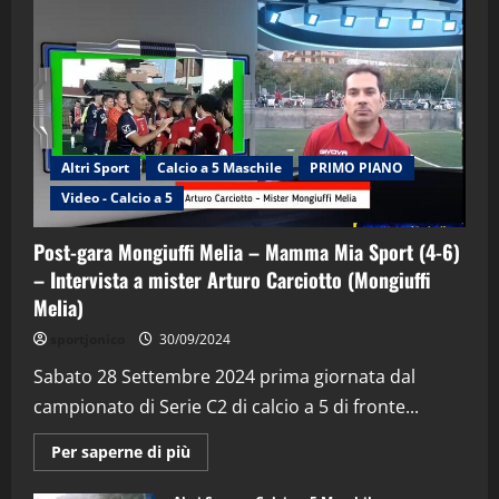
Altri Sport
Calcio a 5 Maschile
PRIMO PIANO
Video - Calcio a 5
Post-gara Mongiuffi Melia – Mamma Mia Sport (4-6)
– Intervista a mister Arturo Carciotto (Mongiuffi
Melia)
"SportEmpire" in Podcast
Sport News
sportjonico
30/09/2024
“SportEmpire” in Podcast: 29^ Puntata
(Martedi 28 Aprile 2026)
Sabato 28 Settembre 2024 prima giornata dal
campionato di Serie C2 di calcio a 5 di fronte...
28/04/2026
2
Maggiori
Per saperne di più
informazioni
"SportEmpire" in Podcast
su
“SportEmpire” in Podcast: 28^ Puntata
Post-