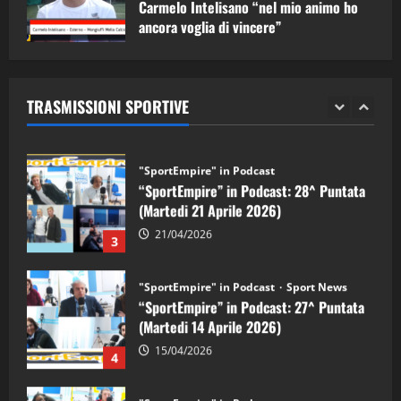
Carmelo Intelisano “nel mio animo ho
ancora voglia di vincere”
"SportEmpire" in Podcast
Sport News
05/09/2024
“SportEmpire” in Podcast: 29^ Puntata
(Martedi 28 Aprile 2026)
TRASMISSIONI SPORTIVE
28/04/2026
2
"SportEmpire" in Podcast
“SportEmpire” in Podcast: 28^ Puntata
(Martedi 21 Aprile 2026)
21/04/2026
3
"SportEmpire" in Podcast
Sport News
“SportEmpire” in Podcast: 27^ Puntata
(Martedi 14 Aprile 2026)
15/04/2026
4
"SportEmpire" in Podcast