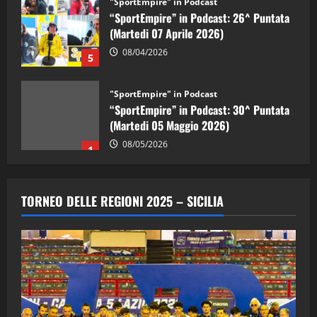
“SportEmpire” in Podcast: 26^ Puntata
(Martedi 07 Aprile 2026)
08/04/2026
5
"SportEmpire" in Podcast
“SportEmpire” in Podcast: 30^ Puntata
(Martedi 05 Maggio 2026)
08/05/2026
1
"SportEmpire" in Podcast
Sport News
“SportEmpire” in Podcast: 29^ Puntata
TORNEO DELLE REGIONI 2025 – SICILIA
(Martedi 28 Aprile 2026)
28/04/2026
2
"SportEmpire" in Podcast
“SportEmpire” in Podcast: 28^ Puntata
(Martedi 21 Aprile 2026)