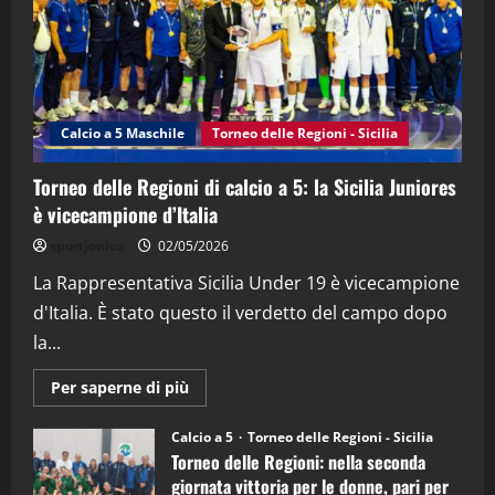
21/04/2026
3
"SportEmpire" in Podcast
Sport News
“SportEmpire” in Podcast: 27^ Puntata
(Martedi 14 Aprile 2026)
Calcio a 5 Maschile
Torneo delle Regioni - Sicilia
15/04/2026
4
Torneo delle Regioni di calcio a 5: la Sicilia Juniores
è vicecampione d’Italia
"SportEmpire" in Podcast
“SportEmpire” in Podcast: 26^ Puntata
sportjonico
02/05/2026
(Martedi 07 Aprile 2026)
La Rappresentativa Sicilia Under 19 è vicecampione
08/04/2026
5
d'Italia. È stato questo il verdetto del campo dopo
la...
Maggiori
Per saperne di più
informazioni
su
Torneo
Calcio a 5
Torneo delle Regioni - Sicilia
delle
Torneo delle Regioni: nella seconda
Regioni
di
giornata vittoria per le donne, pari per
calcio