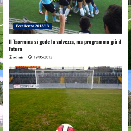
i
o
Eccellenza 2012/13
n
Il Taormina si gode la salvezza, ma programma già il
futuro
admin
19/05/2013