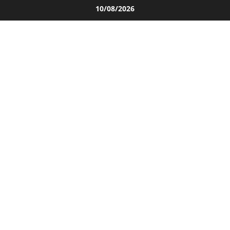
Salta
10/08/2026
al
contenuto