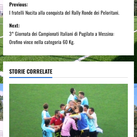
P
Previous:
o
I fratelli Nucita alla conquista del Rally Ronde dei Peloritani.
s
Next:
3^ Giornata dei Campionati Italiani di Pugilato a Messina:
t
Orofino vince nella categoria 60 Kg.
n
a
STORIE CORRELATE
v
i
g
a
t