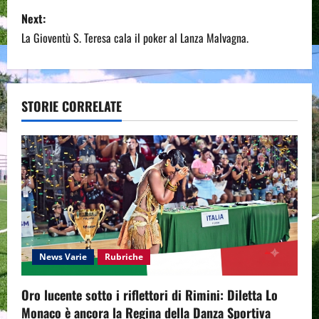
s
Next:
La Gioventù S. Teresa cala il poker al Lanza Malvagna.
t
n
a
STORIE CORRELATE
v
i
g
a
t
News Varie
Rubriche
i
Oro lucente sotto i riflettori di Rimini: Diletta Lo
Monaco è ancora la Regina della Danza Sportiva