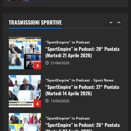
"SportEmpire" in Podcast
Sport News
05/09/2024
“SportEmpire” in Podcast: 29^ Puntata
(Martedi 28 Aprile 2026)
TRASMISSIONI SPORTIVE
28/04/2026
2
"SportEmpire" in Podcast
“SportEmpire” in Podcast: 28^ Puntata
(Martedi 21 Aprile 2026)
21/04/2026
3
"SportEmpire" in Podcast
Sport News
“SportEmpire” in Podcast: 27^ Puntata
(Martedi 14 Aprile 2026)
15/04/2026
4
"SportEmpire" in Podcast
“SportEmpire” in Podcast: 26^ Puntata
(Martedi 07 Aprile 2026)