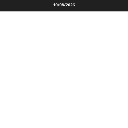
Salta
10/08/2026
al
contenuto