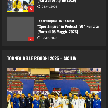
08/04/2026
5
"SportEmpire" in Podcast
“SportEmpire” in Podcast: 30^ Puntata
(Martedi 05 Maggio 2026)
08/05/2026
1
"SportEmpire" in Podcast
Sport News
“SportEmpire” in Podcast: 29^ Puntata
TORNEO DELLE REGIONI 2025 – SICILIA
(Martedi 28 Aprile 2026)
28/04/2026
2
"SportEmpire" in Podcast
“SportEmpire” in Podcast: 28^ Puntata
(Martedi 21 Aprile 2026)
21/04/2026
3