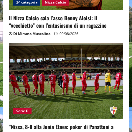
2^ categoria
Nizza Calcio
Il Nizza Calcio cala l’asso Benny Aloisi: il
“vecchietto” con l’entusiasmo di un ragazzino
Di Mimmo Muscolino
09/08/2026
Serie D
“Nissa, 8-0 alla Jonia Etnea: poker di Panattoni a