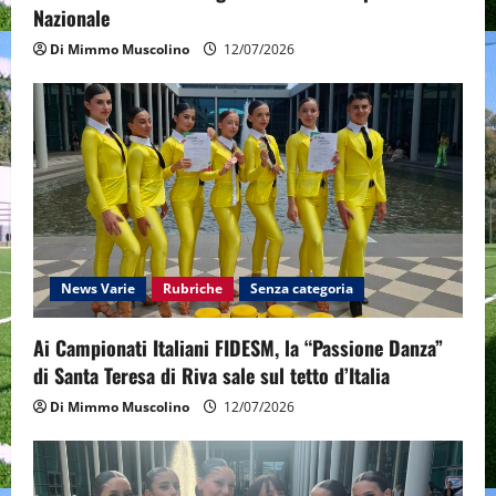
o
Nazionale
n
Di Mimmo Muscolino
12/07/2026
News Varie
Rubriche
Senza categoria
Ai Campionati Italiani FIDESM, la “Passione Danza”
di Santa Teresa di Riva sale sul tetto d’Italia
Di Mimmo Muscolino
12/07/2026