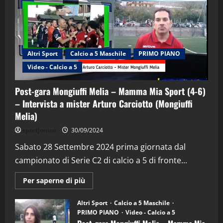
Altri Sport
Calcio a 5 Maschile
PRIMO PIANO
Video - Calcio a 5
Post-gara Mongiuffi Melia – Mamma Mia Sport (4-6)
– Intervista a mister Arturo Carciotto (Mongiuffi
Melia)
"SportEmpire" in Podcast
Sport News
sportjonico
30/09/2024
“SportEmpire” in Podcast: 29^ Puntata
(Martedi 28 Aprile 2026)
Sabato 28 Settembre 2024 prima giornata dal
campionato di Serie C2 di calcio a 5 di fronte...
28/04/2026
2
Maggiori
Per saperne di più
informazioni
"SportEmpire" in Podcast
su
“SportEmpire” in Podcast: 28^ Puntata
Post-
Altri Sport
Calcio a 5 Maschile
gara
(Martedi 21 Aprile 2026)
PRIMO PIANO
Video - Calcio a 5
Mongiuffi
Melia