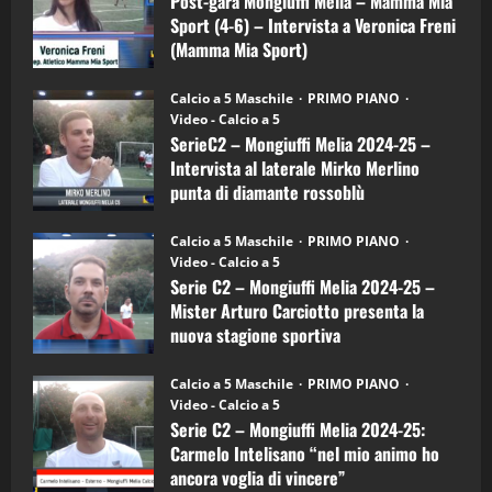
Post-gara Mongiuffi Melia – Mamma Mia
21/04/2026
–
3
Sport (4-6) – Intervista a Veronica Freni
Mamma
Mia
(Mamma Mia Sport)
Sport
"SportEmpire" in Podcast
Sport News
(4-
30/09/2024
6)
“SportEmpire” in Podcast: 27^ Puntata
Calcio a 5 Maschile
PRIMO PIANO
–
(Martedi 14 Aprile 2026)
Video - Calcio a 5
Intervista
a
SerieC2 – Mongiuffi Melia 2024-25 –
15/04/2026
mister
4
Intervista al laterale Mirko Merlino
Arturo
Carciotto
punta di diamante rossoblù
(Mongiuffi
Melia)
"SportEmpire" in Podcast
26/09/2024
“SportEmpire” in Podcast: 26^ Puntata
Calcio a 5 Maschile
PRIMO PIANO
(Martedi 07 Aprile 2026)
Video - Calcio a 5
Serie C2 – Mongiuffi Melia 2024-25 –
08/04/2026
5
Mister Arturo Carciotto presenta la
nuova stagione sportiva
"SportEmpire" in Podcast
11/09/2024
“SportEmpire” in Podcast: 30^ Puntata
Calcio a 5 Maschile
PRIMO PIANO
(Martedi 05 Maggio 2026)
Video - Calcio a 5
Serie C2 – Mongiuffi Melia 2024-25:
08/05/2026
1
Carmelo Intelisano “nel mio animo ho
ancora voglia di vincere”