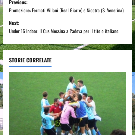
Previous:
o
Promozione: Fermati Villani (Real Giarre) e Nicotra (S. Venerina).
s
Next:
Under 16 Indoor: Il Cus Messina a Padova per il titolo italiano.
t
n
a
STORIE CORRELATE
v
i
g
a
t