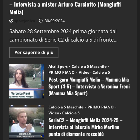
– Intervista a mister Arturo Carciotto (Mongiuffi
Melia)
"SportEmpire" in Podcast
Sport News
sportjonico
30/09/2024
“SportEmpire” in Podcast: 29^ Puntata
(Martedi 28 Aprile 2026)
Sabato 28 Settembre 2024 prima giornata dal
campionato di Serie C2 di calcio a 5 di fronte...
28/04/2026
2
Maggiori
Per saperne di più
informazioni
"SportEmpire" in Podcast
su
“SportEmpire” in Podcast: 28^ Puntata
Post-
Altri Sport
Calcio a 5 Maschile
gara
(Martedi 21 Aprile 2026)
PRIMO PIANO
Video - Calcio a 5
Mongiuffi
Melia
Post-gara Mongiuffi Melia – Mamma Mia
21/04/2026
–
3
Sport (4-6) – Intervista a Veronica Freni
Mamma
Mia
(Mamma Mia Sport)
Sport
"SportEmpire" in Podcast
Sport News
(4-
30/09/2024
6)
“SportEmpire” in Podcast: 27^ Puntata
Calcio a 5 Maschile
PRIMO PIANO
–
(Martedi 14 Aprile 2026)
Video - Calcio a 5
Intervista
a
SerieC2 – Mongiuffi Melia 2024-25 –
15/04/2026
mister
4
Intervista al laterale Mirko Merlino
Arturo
Carciotto
punta di diamante rossoblù
(Mongiuffi
Melia)
"SportEmpire" in Podcast