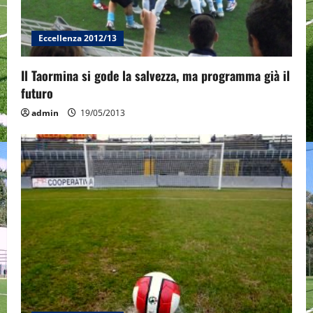
i
o
Eccellenza 2012/13
n
Il Taormina si gode la salvezza, ma programma già il
futuro
admin
19/05/2013