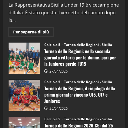
La Rappresentativa Sicilia Under 19 è vicecampione
08/04/2026
5
d'Italia. È stato questo il verdetto del campo dopo
la...
Maggiori
Per saperne di più
informazioni
su
Torneo
Calcio a 5
Torneo delle Regioni - Sicilia
delle
Torneo delle Regioni: nella seconda
Regioni
di
giornata vittoria per le donne, pari per
calcio
la Juniores perde l’U15
a
5:
la
27/04/2026
Sicilia
Juniores
Calcio a 5
Torneo delle Regioni - Sicilia
è
Torneo delle Regioni, il riepilogo della
vicecampione
d’Italia
prima giornata: vincono U15, U17 e
Juniores
25/04/2026
Calcio a 5
Torneo delle Regioni - Sicilia
Torneo delle Regioni 2026 C5: dal 25