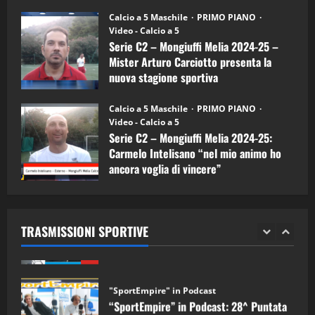
26/09/2024
“SportEmpire” in Podcast: 26^ Puntata
Calcio a 5 Maschile
PRIMO PIANO
(Martedi 07 Aprile 2026)
Video - Calcio a 5
Serie C2 – Mongiuffi Melia 2024-25 –
08/04/2026
5
Mister Arturo Carciotto presenta la
nuova stagione sportiva
"SportEmpire" in Podcast
11/09/2024
“SportEmpire” in Podcast: 30^ Puntata
Calcio a 5 Maschile
PRIMO PIANO
(Martedi 05 Maggio 2026)
Video - Calcio a 5
Serie C2 – Mongiuffi Melia 2024-25:
08/05/2026
1
Carmelo Intelisano “nel mio animo ho
ancora voglia di vincere”
"SportEmpire" in Podcast
Sport News
05/09/2024
“SportEmpire” in Podcast: 29^ Puntata
(Martedi 28 Aprile 2026)
TRASMISSIONI SPORTIVE
28/04/2026
2
"SportEmpire" in Podcast
“SportEmpire” in Podcast: 28^ Puntata
(Martedi 21 Aprile 2026)