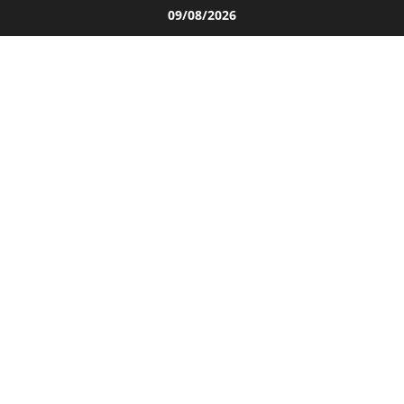
Salta
09/08/2026
al
contenuto