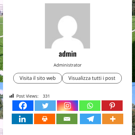
admin
Administrator
Visita il sito web
Visualizza tutti i post
Post Views:
331
P