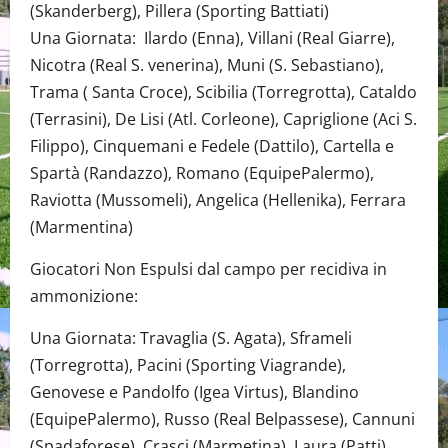
(Skanderberg), Pillera (Sporting Battiati)
Una Giornata: Ilardo (Enna), Villani (Real Giarre),
Nicotra (Real S. venerina), Muni (S. Sebastiano),
Trama ( Santa Croce), Scibilia (Torregrotta), Cataldo
(Terrasini), De Lisi (Atl. Corleone), Capriglione (Aci S.
Filippo), Cinquemani e Fedele (Dattilo), Cartella e
Spartà (Randazzo), Romano (EquipePalermo),
Raviotta (Mussomeli), Angelica (Hellenika), Ferrara
(Marmentina)
Giocatori Non Espulsi dal campo per recidiva in
ammonizione:
Una Giornata: Travaglia (S. Agata), Sframeli
(Torregrotta), Pacini (Sporting Viagrande),
Genovese e Pandolfo (Igea Virtus), Blandino
(EquipePalermo), Russo (Real Belpassese), Cannuni
(Spadaforese), Crasci (Marmetina), Laura (Patti),