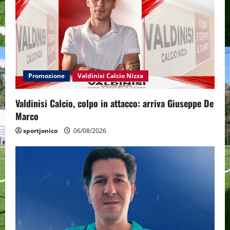
Promozione
Valdinisi Calcio Nizza
Valdinisi Calcio, colpo in attacco: arriva Giuseppe De
Marco
sportjonico
06/08/2026