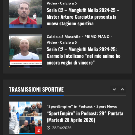
(Martedi 07 Aprile 2026)
Video - Calcio a 5
Serie C2 – Mongiuffi Melia 2024-25 –
08/04/2026
5
Mister Arturo Carciotto presenta la
nuova stagione sportiva
"SportEmpire" in Podcast
11/09/2024
“SportEmpire” in Podcast: 30^ Puntata
Calcio a 5 Maschile
PRIMO PIANO
(Martedi 05 Maggio 2026)
Video - Calcio a 5
Serie C2 – Mongiuffi Melia 2024-25:
08/05/2026
1
Carmelo Intelisano “nel mio animo ho
ancora voglia di vincere”
"SportEmpire" in Podcast
Sport News
05/09/2024
“SportEmpire” in Podcast: 29^ Puntata
(Martedi 28 Aprile 2026)
TRASMISSIONI SPORTIVE
28/04/2026
2
"SportEmpire" in Podcast
“SportEmpire” in Podcast: 28^ Puntata
(Martedi 21 Aprile 2026)
21/04/2026
3