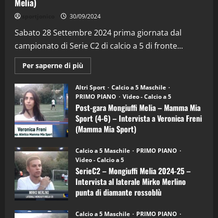
Melia)
"SportEmpire" in Podcast
Sport News
sportjonico
30/09/2024
“SportEmpire” in Podcast: 29^ Puntata
(Martedi 28 Aprile 2026)
Sabato 28 Settembre 2024 prima giornata dal
campionato di Serie C2 di calcio a 5 di fronte...
28/04/2026
2
Maggiori
Per saperne di più
informazioni
"SportEmpire" in Podcast
su
“SportEmpire” in Podcast: 28^ Puntata
Post-
Altri Sport
Calcio a 5 Maschile
gara
(Martedi 21 Aprile 2026)
PRIMO PIANO
Video - Calcio a 5
Mongiuffi
Melia
Post-gara Mongiuffi Melia – Mamma Mia
21/04/2026
–
3
Sport (4-6) – Intervista a Veronica Freni
Mamma
Mia
(Mamma Mia Sport)
Sport
"SportEmpire" in Podcast
Sport News
(4-
30/09/2024
6)
“SportEmpire” in Podcast: 27^ Puntata
Calcio a 5 Maschile
PRIMO PIANO
–
(Martedi 14 Aprile 2026)
Video - Calcio a 5
Intervista
a
SerieC2 – Mongiuffi Melia 2024-25 –
15/04/2026
mister
4
Intervista al laterale Mirko Merlino
Arturo
Carciotto
punta di diamante rossoblù
(Mongiuffi
Melia)
"SportEmpire" in Podcast
26/09/2024
“SportEmpire” in Podcast: 26^ Puntata
Calcio a 5 Maschile
PRIMO PIANO