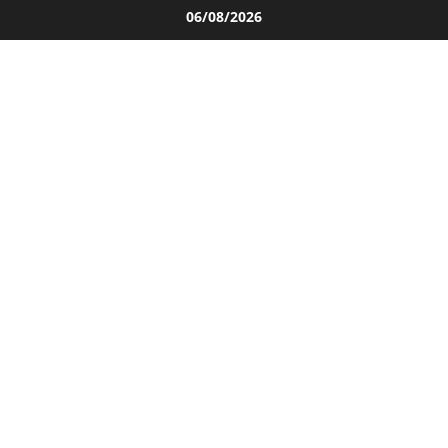
Salta
06/08/2026
al
contenuto