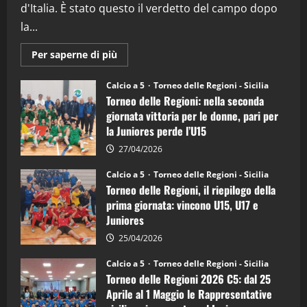
5
d'Italia. È stato questo il verdetto del campo dopo
la...
Maggiori
Per saperne di più
informazioni
su
Torneo
Calcio a 5
Torneo delle Regioni - Sicilia
delle
Torneo delle Regioni: nella seconda
Regioni
di
giornata vittoria per le donne, pari per
calcio
la Juniores perde l’U15
a
5:
la
27/04/2026
Sicilia
Juniores
Calcio a 5
Torneo delle Regioni - Sicilia
è
Torneo delle Regioni, il riepilogo della
vicecampione
d’Italia
prima giornata: vincono U15, U17 e
Juniores
25/04/2026
Calcio a 5
Torneo delle Regioni - Sicilia
Torneo delle Regioni 2026 C5: dal 25
Aprile al 1 Maggio le Rappresentative