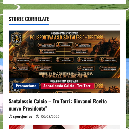
n
a
STORIE CORRELATE
v
i
g
a
t
i
Promozione
Santalessio Calcio - Tre Torri
o
Santalessio Calcio – Tre Torri: Giovanni Rovito
n
nuovo Presidente”
sportjonico
06/08/2026