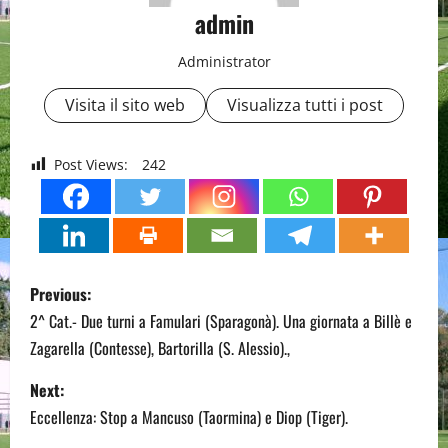
admin
Administrator
Visita il sito web
Visualizza tutti i post
Post Views:
242
P
Previous:
o
2^ Cat.- Due turni a Famulari (Sparagonà). Una giornata a Billè e
Zagarella (Contesse), Bartorilla (S. Alessio).,
s
Next:
t
Eccellenza: Stop a Mancuso (Taormina) e Diop (Tiger).