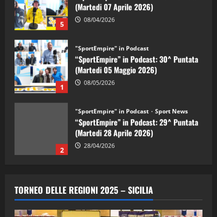
(Martedi 07 Aprile 2026)
08/04/2026
5
"SportEmpire" in Podcast
“SportEmpire” in Podcast: 30^ Puntata
(Martedi 05 Maggio 2026)
08/05/2026
1
"SportEmpire" in Podcast
Sport News
“SportEmpire” in Podcast: 29^ Puntata
(Martedi 28 Aprile 2026)
28/04/2026
2
"SportEmpire" in Podcast
“SportEmpire” in Podcast: 28^ Puntata
TORNEO DELLE REGIONI 2025 – SICILIA
(Martedi 21 Aprile 2026)
21/04/2026
3