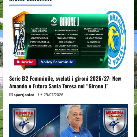
v
i
g
a
t
Rubriche
Volley Femminile
i
Serie B2 Femminile, svelati i gironi 2026/27: New
o
Amando e Futura Santa Teresa nel “Girone J”
n
sportjonico
25/07/2026