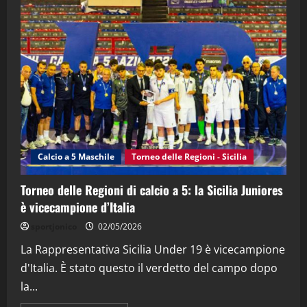
"SportEmpire" in Podcast
Sport News
“SportEmpire” in Podcast: 27^ Puntata
(Martedi 14 Aprile 2026)
15/04/2026
4
"SportEmpire" in Podcast
“SportEmpire” in Podcast: 26^ Puntata
(Martedi 07 Aprile 2026)
Calcio a 5 Maschile
Torneo delle Regioni - Sicilia
08/04/2026
5
Torneo delle Regioni di calcio a 5: la Sicilia Juniores
è vicecampione d’Italia
sportjonico
02/05/2026
La Rappresentativa Sicilia Under 19 è vicecampione
d'Italia. È stato questo il verdetto del campo dopo
la...