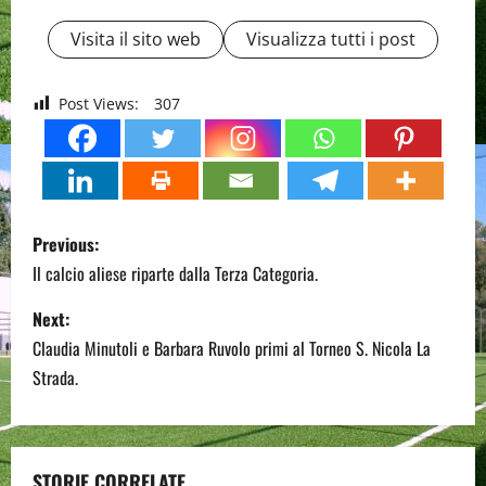
Visita il sito web
Visualizza tutti i post
Post Views:
307
P
Previous:
o
Il calcio aliese riparte dalla Terza Categoria.
s
Next:
Claudia Minutoli e Barbara Ruvolo primi al Torneo S. Nicola La
t
Strada.
n
a
STORIE CORRELATE