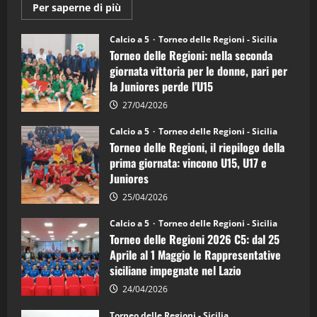
Maggiori
Per saperne di più
informazioni
su
Torneo
Calcio a 5
Torneo delle Regioni - Sicilia
delle
Torneo delle Regioni: nella seconda
Regioni
di
giornata vittoria per le donne, pari per
calcio
la Juniores perde l’U15
a
5:
la
27/04/2026
Sicilia
Juniores
Calcio a 5
Torneo delle Regioni - Sicilia
è
Torneo delle Regioni, il riepilogo della
vicecampione
d’Italia
prima giornata: vincono U15, U17 e
Juniores
25/04/2026
Calcio a 5
Torneo delle Regioni - Sicilia
Torneo delle Regioni 2026 C5: dal 25
Aprile al 1 Maggio le Rappresentative
siciliane impegnate nel Lazio
24/04/2026
Torneo delle Regioni - Sicilia