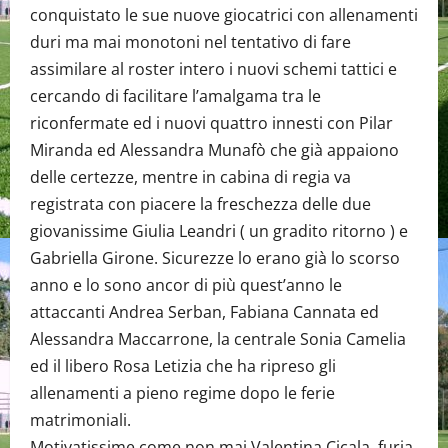
conquistato le sue nuove giocatrici con allenamenti
duri ma mai monotoni nel tentativo di fare
assimilare al roster intero i nuovi schemi tattici e
cercando di facilitare l’amalgama tra le
riconfermate ed i nuovi quattro innesti con Pilar
Miranda ed Alessandra Munafò che già appaiono
delle certezze, mentre in cabina di regia va
registrata con piacere la freschezza delle due
giovanissime Giulia Leandri ( un gradito ritorno ) e
Gabriella Girone. Sicurezze lo erano già lo scorso
anno e lo sono ancor di più quest’anno le
attaccanti Andrea Serban, Fabiana Cannata ed
Alessandra Maccarrone, la centrale Sonia Camelia
ed il libero Rosa Letizia che ha ripreso gli
allenamenti a pieno regime dopo le ferie
matrimoniali.
Motivatissime come non mai Valentina Cicala, furia