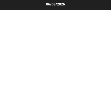
Salta
06/08/2026
al
contenuto