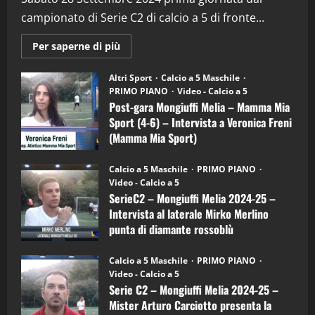
campionato di Serie C2 di calcio a 5 di fronte...
21/04/2026
3
Maggiori
Per saperne di più
informazioni
"SportEmpire" in Podcast
Sport News
su
“SportEmpire” in Podcast: 27^ Puntata
Post-
Altri Sport
Calcio a 5 Maschile
gara
(Martedi 14 Aprile 2026)
PRIMO PIANO
Video - Calcio a 5
Mongiuffi
Melia
Post-gara Mongiuffi Melia – Mamma Mia
15/04/2026
–
4
Sport (4-6) – Intervista a Veronica Freni
Mamma
Mia
(Mamma Mia Sport)
Sport
"SportEmpire" in Podcast
(4-
30/09/2024
6)
“SportEmpire” in Podcast: 26^ Puntata
Calcio a 5 Maschile
PRIMO PIANO
–
(Martedi 07 Aprile 2026)
Video - Calcio a 5
Intervista
a
SerieC2 – Mongiuffi Melia 2024-25 –
08/04/2026
mister
5
Intervista al laterale Mirko Merlino
Arturo
Carciotto
punta di diamante rossoblù
(Mongiuffi
Melia)
"SportEmpire" in Podcast
26/09/2024
“SportEmpire” in Podcast: 30^ Puntata
Calcio a 5 Maschile
PRIMO PIANO
(Martedi 05 Maggio 2026)
Video - Calcio a 5
Serie C2 – Mongiuffi Melia 2024-25 –
08/05/2026
1
Mister Arturo Carciotto presenta la