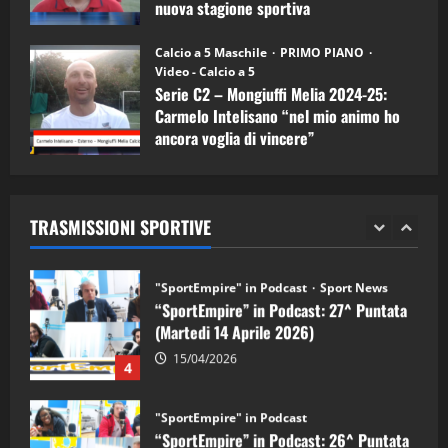
nuova stagione sportiva
"SportEmpire" in Podcast
Sport News
11/09/2024
“SportEmpire” in Podcast: 29^ Puntata
Calcio a 5 Maschile
PRIMO PIANO
(Martedi 28 Aprile 2026)
Video - Calcio a 5
Serie C2 – Mongiuffi Melia 2024-25:
28/04/2026
2
Carmelo Intelisano “nel mio animo ho
ancora voglia di vincere”
"SportEmpire" in Podcast
05/09/2024
“SportEmpire” in Podcast: 28^ Puntata
(Martedi 21 Aprile 2026)
TRASMISSIONI SPORTIVE
21/04/2026
3
"SportEmpire" in Podcast
Sport News
“SportEmpire” in Podcast: 27^ Puntata
(Martedi 14 Aprile 2026)
15/04/2026
4
"SportEmpire" in Podcast
“SportEmpire” in Podcast: 26^ Puntata