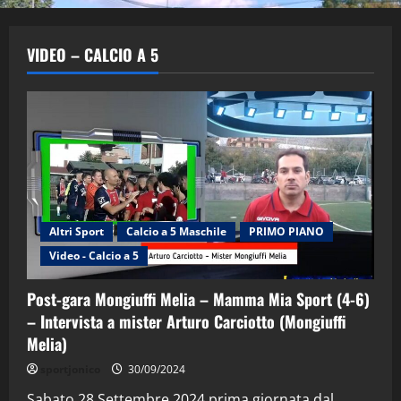
VIDEO – CALCIO A 5
Altri Sport
Calcio a 5 Maschile
PRIMO PIANO
"SportEmpire" in Podcast
Sport News
Video - Calcio a 5
“SportEmpire” in Podcast: 29^ Puntata
(Martedi 28 Aprile 2026)
Post-gara Mongiuffi Melia – Mamma Mia Sport (4-6)
28/04/2026
2
– Intervista a mister Arturo Carciotto (Mongiuffi
Melia)
"SportEmpire" in Podcast
sportjonico
30/09/2024
“SportEmpire” in Podcast: 28^ Puntata
(Martedi 21 Aprile 2026)
Sabato 28 Settembre 2024 prima giornata dal