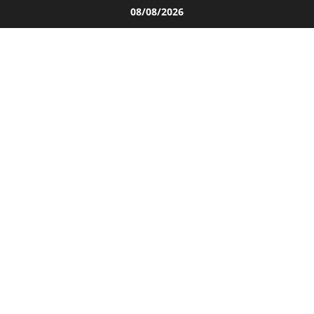
Salta
08/08/2026
al
contenuto