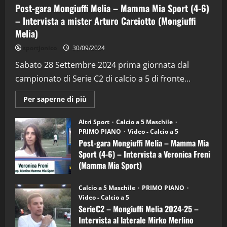
Post-gara Mongiuffi Melia – Mamma Mia Sport (4-6)
– Intervista a mister Arturo Carciotto (Mongiuffi
Melia)
"SportEmpire" in Podcast
Sport News
sportjonico
30/09/2024
“SportEmpire” in Podcast: 29^ Puntata
(Martedi 28 Aprile 2026)
Sabato 28 Settembre 2024 prima giornata dal
campionato di Serie C2 di calcio a 5 di fronte...
28/04/2026
2
Maggiori
Per saperne di più
informazioni
"SportEmpire" in Podcast
su
“SportEmpire” in Podcast: 28^ Puntata
Post-
Altri Sport
Calcio a 5 Maschile
gara
(Martedi 21 Aprile 2026)
PRIMO PIANO
Video - Calcio a 5
Mongiuffi
Melia
Post-gara Mongiuffi Melia – Mamma Mia
21/04/2026
–
3
Sport (4-6) – Intervista a Veronica Freni
Mamma
Mia
(Mamma Mia Sport)
Sport
"SportEmpire" in Podcast
Sport News
(4-
30/09/2024
6)
“SportEmpire” in Podcast: 27^ Puntata
Calcio a 5 Maschile
PRIMO PIANO
–
(Martedi 14 Aprile 2026)
Video - Calcio a 5
Intervista
a
SerieC2 – Mongiuffi Melia 2024-25 –
15/04/2026
mister
4
Intervista al laterale Mirko Merlino
Arturo
Carciotto