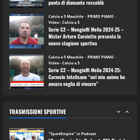
punta di diamante rossoblù
(Mongiuffi
Melia)
"SportEmpire" in Podcast
26/09/2024
“SportEmpire” in Podcast: 26^ Puntata
Calcio a 5 Maschile
PRIMO PIANO
(Martedi 07 Aprile 2026)
Video - Calcio a 5
Serie C2 – Mongiuffi Melia 2024-25 –
08/04/2026
5
Mister Arturo Carciotto presenta la
nuova stagione sportiva
"SportEmpire" in Podcast
11/09/2024
“SportEmpire” in Podcast: 30^ Puntata
Calcio a 5 Maschile
PRIMO PIANO
(Martedi 05 Maggio 2026)
Video - Calcio a 5
Serie C2 – Mongiuffi Melia 2024-25:
08/05/2026
1
Carmelo Intelisano “nel mio animo ho
ancora voglia di vincere”
"SportEmpire" in Podcast
Sport News
05/09/2024
“SportEmpire” in Podcast: 29^ Puntata
(Martedi 28 Aprile 2026)
TRASMISSIONI SPORTIVE
28/04/2026
2
"SportEmpire" in Podcast
“SportEmpire” in Podcast: 28^ Puntata