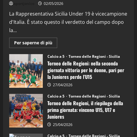
“SportEmpire” in Podcast: 26^ Puntata
sportjonico
02/05/2026
(Martedi 07 Aprile 2026)
La Rappresentativa Sicilia Under 19 è vicecampione
08/04/2026
5
d'Italia. È stato questo il verdetto del campo dopo
la...
Maggiori
Per saperne di più
informazioni
su
Torneo
Calcio a 5
Torneo delle Regioni - Sicilia
delle
Torneo delle Regioni: nella seconda
Regioni
di
giornata vittoria per le donne, pari per
calcio
la Juniores perde l’U15
a
5:
la
27/04/2026
Sicilia
Juniores
Calcio a 5
Torneo delle Regioni - Sicilia
è
Torneo delle Regioni, il riepilogo della
vicecampione
d’Italia
prima giornata: vincono U15, U17 e
Juniores
25/04/2026
Calcio a 5
Torneo delle Regioni - Sicilia