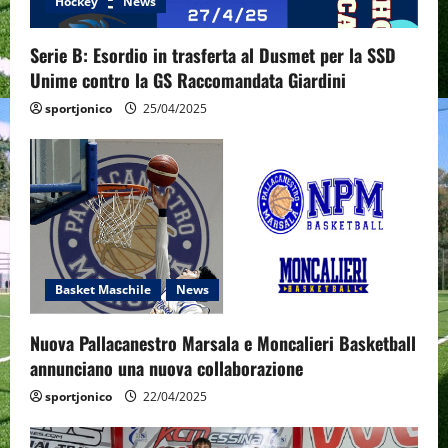
Hockey
News
o
Serie B: Esordio in trasferta al Dusmet per la SSD
n
Unime contro la GS Raccomandata Giardini
sportjonico
25/04/2025
Basket Maschile
News
Nuova Pallacanestro Marsala e Moncalieri Basketball
annunciano una nuova collaborazione
sportjonico
22/04/2025