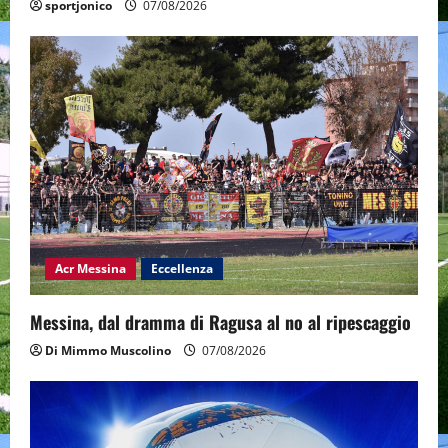
sportjonico
07/08/2026
Acr Messina
Eccellenza
Messina, dal dramma di Ragusa al no al ripescaggio
Di Mimmo Muscolino
07/08/2026