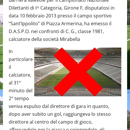
Barriera valevole per il Campionato Nazionale
Dilettanti di I^ Categoria, Girone F, disputatosi in
data 10 febbraio 2013 presso il campo sportivo
“Sant’Ippolito” di Piazza Armerina, ha emesso il
D.A.S.P.O. nei confronti di C. G., classe 1981,
calciatore della società Mirabella
In
particolare
il
calciatore,
al 31°
minuto del
2° tempo
veniva espulso dal direttore di gara in quanto,
dopo aver subito un gol, raggiungeva lo stesso
direttore al centro del campo di gioco,
afferrandolo per la giacca e spingendolo, gli