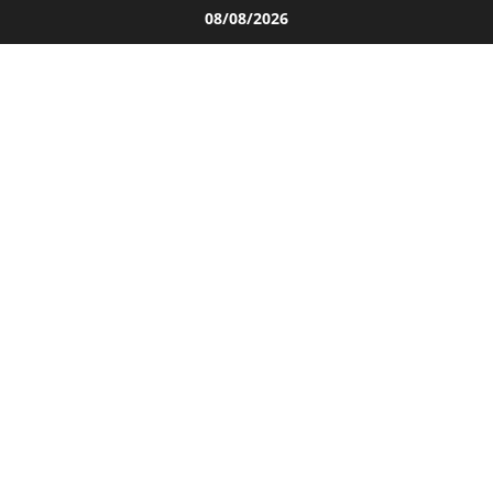
Salta
08/08/2026
al
contenuto