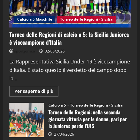
"SportEmpire" in Podcast
Sport News
“SportEmpire” in Podcast: 27^ Puntata
(Martedi 14 Aprile 2026)
Calcio a 5 Maschile
Torneo delle Regioni - Sicilia
15/04/2026
4
Torneo delle Regioni di calcio a 5: la Sicilia Juniores
è vicecampione d’Italia
"SportEmpire" in Podcast
“SportEmpire” in Podcast: 26^ Puntata
sportjonico
02/05/2026
(Martedi 07 Aprile 2026)
La Rappresentativa Sicilia Under 19 è vicecampione
08/04/2026
5
d'Italia. È stato questo il verdetto del campo dopo
la...
Maggiori
Per saperne di più
informazioni
su
Torneo
Calcio a 5
Torneo delle Regioni - Sicilia
delle
Torneo delle Regioni: nella seconda
Regioni
di
giornata vittoria per le donne, pari per
calcio
la Juniores perde l’U15
a
5:
la
27/04/2026
Sicilia