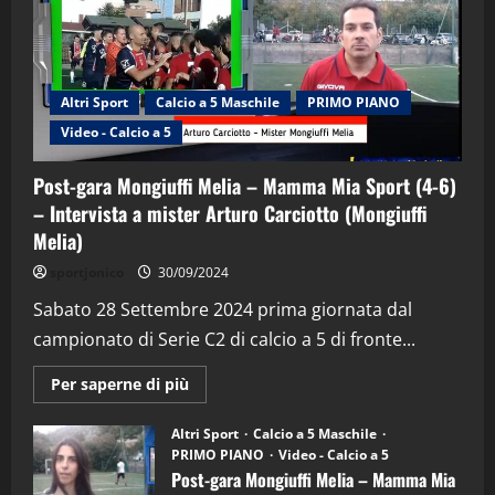
Altri Sport
Calcio a 5 Maschile
PRIMO PIANO
Video - Calcio a 5
Post-gara Mongiuffi Melia – Mamma Mia Sport (4-6)
– Intervista a mister Arturo Carciotto (Mongiuffi
Melia)
"SportEmpire" in Podcast
Sport News
sportjonico
30/09/2024
“SportEmpire” in Podcast: 29^ Puntata
(Martedi 28 Aprile 2026)
Sabato 28 Settembre 2024 prima giornata dal
campionato di Serie C2 di calcio a 5 di fronte...
28/04/2026
2
Maggiori
Per saperne di più
informazioni
"SportEmpire" in Podcast
su
“SportEmpire” in Podcast: 28^ Puntata
Post-
Altri Sport
Calcio a 5 Maschile
gara
(Martedi 21 Aprile 2026)
PRIMO PIANO
Video - Calcio a 5
Mongiuffi
Melia
Post-gara Mongiuffi Melia – Mamma Mia
21/04/2026
–
3