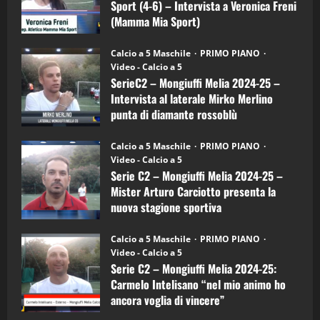
Sport (4-6) – Intervista a Veronica Freni
Mamma
Mia
(Mamma Mia Sport)
Sport
"SportEmpire" in Podcast
Sport News
(4-
30/09/2024
6)
“SportEmpire” in Podcast: 27^ Puntata
Calcio a 5 Maschile
PRIMO PIANO
–
(Martedi 14 Aprile 2026)
Video - Calcio a 5
Intervista
a
SerieC2 – Mongiuffi Melia 2024-25 –
15/04/2026
mister
4
Intervista al laterale Mirko Merlino
Arturo
Carciotto
punta di diamante rossoblù
(Mongiuffi
Melia)
"SportEmpire" in Podcast
26/09/2024
“SportEmpire” in Podcast: 26^ Puntata
Calcio a 5 Maschile
PRIMO PIANO
(Martedi 07 Aprile 2026)
Video - Calcio a 5
Serie C2 – Mongiuffi Melia 2024-25 –
08/04/2026
5
Mister Arturo Carciotto presenta la
nuova stagione sportiva
"SportEmpire" in Podcast
11/09/2024
“SportEmpire” in Podcast: 30^ Puntata
Calcio a 5 Maschile
PRIMO PIANO
(Martedi 05 Maggio 2026)
Video - Calcio a 5
Serie C2 – Mongiuffi Melia 2024-25:
08/05/2026
1
Carmelo Intelisano “nel mio animo ho
ancora voglia di vincere”
"SportEmpire" in Podcast
Sport News
05/09/2024