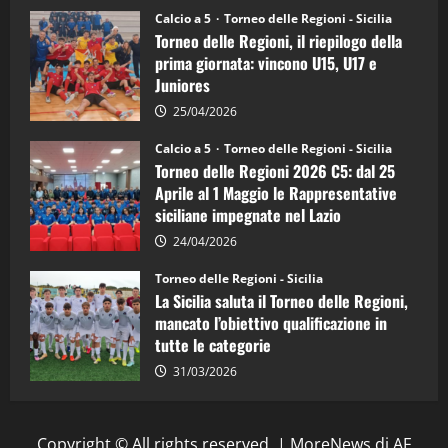
Juniores
Calcio a 5
Torneo delle Regioni - Sicilia
è
Torneo delle Regioni, il riepilogo della
vicecampione
d’Italia
prima giornata: vincono U15, U17 e
Juniores
25/04/2026
Calcio a 5
Torneo delle Regioni - Sicilia
Torneo delle Regioni 2026 C5: dal 25
Aprile al 1 Maggio le Rappresentative
siciliane impegnate nel Lazio
24/04/2026
Torneo delle Regioni - Sicilia
La Sicilia saluta il Torneo delle Regioni,
mancato l’obiettivo qualificazione in
tutte le categorie
31/03/2026
Copyright © All rights reserved.
|
MoreNews
di AF