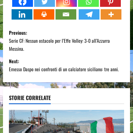
P
Previous:
o
Serie CF: Nessun ostacolo per l’Effe Volley: 3-0 all’Azzurra
Messina.
s
Next:
t
Emesso Daspo nei confronti di un calciatore siciliano: tre anni.
n
a
STORIE CORRELATE
v
i
g