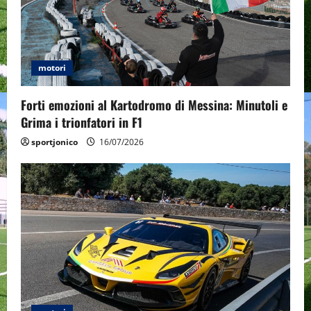
a
t
motori
i
o
Forti emozioni al Kartodromo di Messina: Minutoli e
Grima i trionfatori in F1
n
sportjonico
16/07/2026