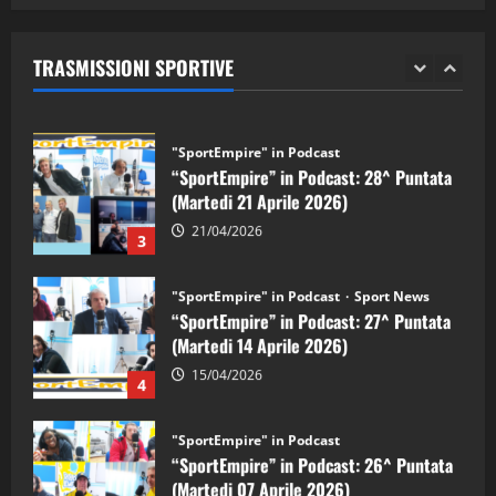
“SportEmpire” in Podcast: 29^ Puntata
(Martedi 28 Aprile 2026)
TRASMISSIONI SPORTIVE
28/04/2026
2
"SportEmpire" in Podcast
“SportEmpire” in Podcast: 28^ Puntata
(Martedi 21 Aprile 2026)
21/04/2026
3
"SportEmpire" in Podcast
Sport News
“SportEmpire” in Podcast: 27^ Puntata
(Martedi 14 Aprile 2026)
15/04/2026
4
"SportEmpire" in Podcast
“SportEmpire” in Podcast: 26^ Puntata
(Martedi 07 Aprile 2026)