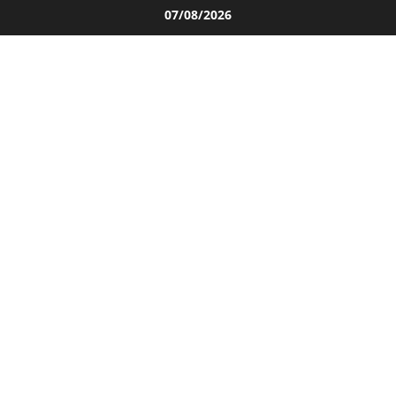
Salta
07/08/2026
al
contenuto