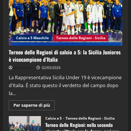
21/04/2026
3
"SportEmpire" in Podcast
Sport News
“SportEmpire” in Podcast: 27^ Puntata
(Martedi 14 Aprile 2026)
Calcio a 5 Maschile
Torneo delle Regioni - Sicilia
15/04/2026
4
Torneo delle Regioni di calcio a 5: la Sicilia Juniores
è vicecampione d’Italia
"SportEmpire" in Podcast
“SportEmpire” in Podcast: 26^ Puntata
sportjonico
02/05/2026
(Martedi 07 Aprile 2026)
La Rappresentativa Sicilia Under 19 è vicecampione
08/04/2026
5
d'Italia. È stato questo il verdetto del campo dopo
la...
Maggiori
Per saperne di più
informazioni
su
Torneo
Calcio a 5
Torneo delle Regioni - Sicilia
delle
Torneo delle Regioni: nella seconda
Regioni
di