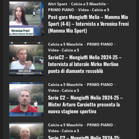
“SportEmpire” in Podcast: 28^ Puntata
Post-
Altri Sport
Calcio a 5 Maschile
gara
(Martedi 21 Aprile 2026)
PRIMO PIANO
Video - Calcio a 5
Mongiuffi
Melia
Post-gara Mongiuffi Melia – Mamma Mia
21/04/2026
–
3
Sport (4-6) – Intervista a Veronica Freni
Mamma
Mia
(Mamma Mia Sport)
Sport
"SportEmpire" in Podcast
Sport News
(4-
30/09/2024
6)
“SportEmpire” in Podcast: 27^ Puntata
Calcio a 5 Maschile
PRIMO PIANO
–
(Martedi 14 Aprile 2026)
Video - Calcio a 5
Intervista
a
SerieC2 – Mongiuffi Melia 2024-25 –
15/04/2026
mister
4
Intervista al laterale Mirko Merlino
Arturo
Carciotto
punta di diamante rossoblù
(Mongiuffi
Melia)
"SportEmpire" in Podcast
26/09/2024
“SportEmpire” in Podcast: 26^ Puntata
Calcio a 5 Maschile
PRIMO PIANO
(Martedi 07 Aprile 2026)
Video - Calcio a 5
Serie C2 – Mongiuffi Melia 2024-25 –
08/04/2026
5
Mister Arturo Carciotto presenta la
nuova stagione sportiva
"SportEmpire" in Podcast
11/09/2024
“SportEmpire” in Podcast: 30^ Puntata
Calcio a 5 Maschile
PRIMO PIANO
(Martedi 05 Maggio 2026)
Video - Calcio a 5
Serie C2 – Mongiuffi Melia 2024-25:
08/05/2026