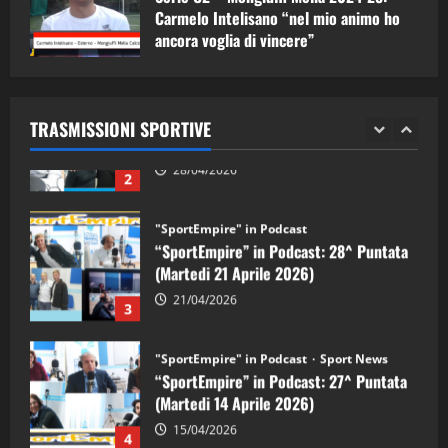
1
Carmelo Intelisano “nel mio animo ho
ancora voglia di vincere”
"SportEmpire" in Podcast
Sport News
05/09/2024
“SportEmpire” in Podcast: 29^ Puntata
(Martedi 28 Aprile 2026)
TRASMISSIONI SPORTIVE
28/04/2026
2
"SportEmpire" in Podcast
“SportEmpire” in Podcast: 28^ Puntata
(Martedi 21 Aprile 2026)
21/04/2026
3
"SportEmpire" in Podcast
Sport News
“SportEmpire” in Podcast: 27^ Puntata
(Martedi 14 Aprile 2026)
15/04/2026
4
"SportEmpire" in Podcast