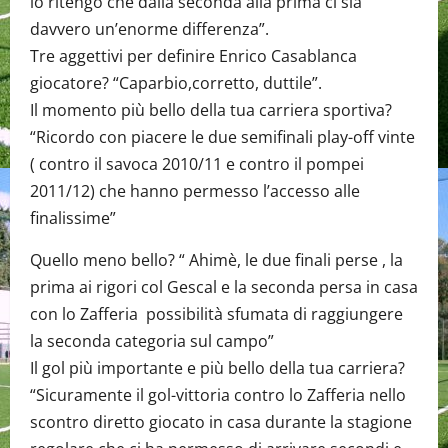
io ritengo che dalla seconda alla prima ci sia
davvero un’enorme differenza”.
Tre aggettivi per definire Enrico Casablanca
giocatore? “Caparbio,corretto, duttile”.
Il momento più bello della tua carriera sportiva?
“Ricordo con piacere le due semifinali play-off vinte
( contro il savoca 2010/11 e contro il pompei
2011/12) che hanno permesso l’accesso alle
finalissime”
Quello meno bello? “ Ahimè, le due finali perse , la
prima ai rigori col Gescal e la seconda persa in casa
con lo Zafferia possibilità sfumata di raggiungere
la seconda categoria sul campo”
Il gol più importante e più bello della tua carriera?
“Sicuramente il gol-vittoria contro lo Zafferia nello
scontro diretto giocato in casa durante la stagione