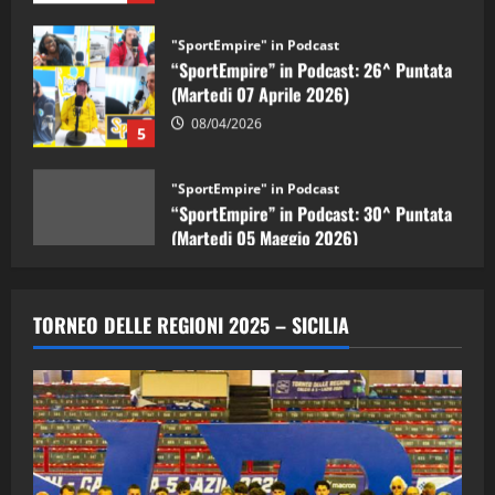
“SportEmpire” in Podcast: 26^ Puntata
(Martedi 07 Aprile 2026)
08/04/2026
5
"SportEmpire" in Podcast
“SportEmpire” in Podcast: 30^ Puntata
(Martedi 05 Maggio 2026)
08/05/2026
1
"SportEmpire" in Podcast
Sport News
“SportEmpire” in Podcast: 29^ Puntata
TORNEO DELLE REGIONI 2025 – SICILIA
(Martedi 28 Aprile 2026)
28/04/2026
2
"SportEmpire" in Podcast
“SportEmpire” in Podcast: 28^ Puntata
(Martedi 21 Aprile 2026)