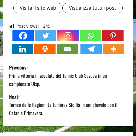
Visita il sito web
Visualizza tutti i post
Post Views:
245
P
Previous:
o
Prima vittoria in assoluto del Tennis Club Savoca in un
campionato Uisp.
s
Next:
t
Torneo delle Regioni: La Juniores Sicilia in amichevole con il
n
Catania Primavera.
a