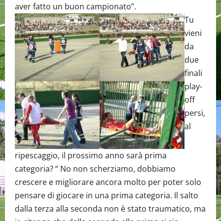
aver fatto un buon campionato”.
Tu
vieni
da
due
finali
play-
off
persi,
al
ripescaggio, il prossimo anno sarà prima
categoria? “ No non scherziamo, dobbiamo
crescere e migliorare ancora molto per poter solo
pensare di giocare in una prima categoria. Il salto
dalla terza alla seconda non è stato traumatico, ma