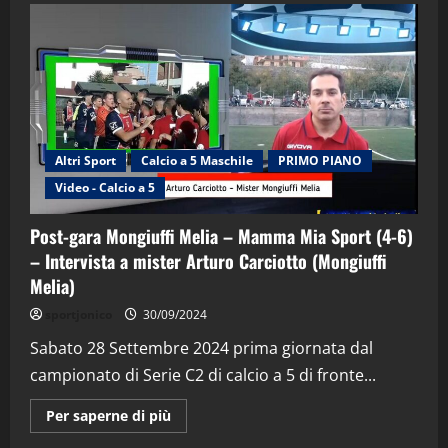
Altri Sport
Calcio a 5 Maschile
PRIMO PIANO
Video - Calcio a 5
Post-gara Mongiuffi Melia – Mamma Mia Sport (4-6)
– Intervista a mister Arturo Carciotto (Mongiuffi
Melia)
"SportEmpire" in Podcast
Sport News
sportjonico
30/09/2024
“SportEmpire” in Podcast: 29^ Puntata
(Martedi 28 Aprile 2026)
Sabato 28 Settembre 2024 prima giornata dal
campionato di Serie C2 di calcio a 5 di fronte...
28/04/2026
2
Maggiori
Per saperne di più
informazioni
"SportEmpire" in Podcast
su