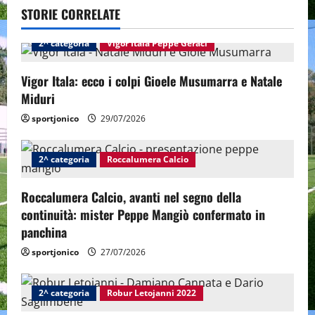
v
STORIE CORRELATE
i
2^ categoria
Vigor Itala Peppe Geraci
g
Vigor Itala: ecco i colpi Gioele Musumarra e Natale
a
Miduri
sportjonico
29/07/2026
t
i
2^ categoria
Roccalumera Calcio
o
Roccalumera Calcio, avanti nel segno della
n
continuità: mister Peppe Mangiò confermato in
panchina
sportjonico
27/07/2026
2^ categoria
Robur Letojanni 2022