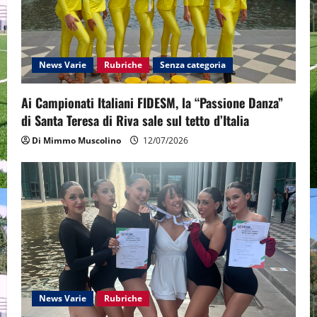
News Varie
Rubriche
Senza categoria
Ai Campionati Italiani FIDESM, la “Passione Danza”
di Santa Teresa di Riva sale sul tetto d’Italia
Di Mimmo Muscolino
12/07/2026
News Varie
Rubriche