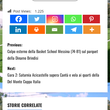
Post Views:
1.225
P
Previous:
o
Colpo esterno della Basket School Messina (74-81) sul parquet
della Dinamo Brindisi
s
Next:
t
Gara 2: Saturnia Acicastello supera Cantù e vola ai quarti della
n
Del Monte Coppa Italia
a
v
STORIE CORRELATE