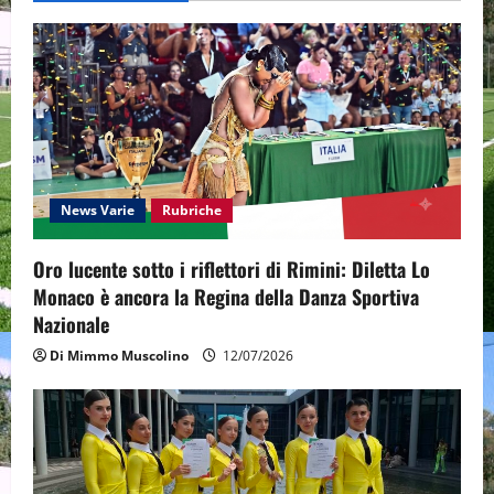
i
g
a
t
i
News Varie
Rubriche
o
Oro lucente sotto i riflettori di Rimini: Diletta Lo
n
Monaco è ancora la Regina della Danza Sportiva
Nazionale
Di Mimmo Muscolino
12/07/2026