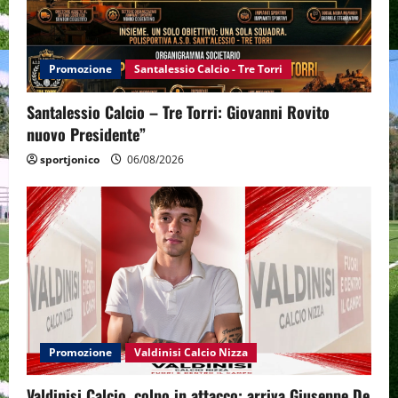
Promozione
Santalessio Calcio - Tre Torri
Santalessio Calcio – Tre Torri: Giovanni Rovito
nuovo Presidente”
sportjonico
06/08/2026
Promozione
Valdinisi Calcio Nizza
Valdinisi Calcio, colpo in attacco: arriva Giuseppe De