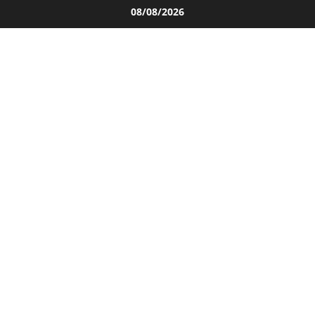
Salta
08/08/2026
al
contenuto