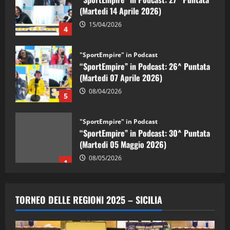
(Martedi 14 Aprile 2026)
15/04/2026
4
"SportEmpire" in Podcast
“SportEmpire” in Podcast: 26^ Puntata
(Martedi 07 Aprile 2026)
08/04/2026
5
"SportEmpire" in Podcast
“SportEmpire” in Podcast: 30^ Puntata
(Martedi 05 Maggio 2026)
08/05/2026
1
"SportEmpire" in Podcast
Sport News
“SportEmpire” in Podcast: 29^ Puntata
TORNEO DELLE REGIONI 2025 – SICILIA
(Martedi 28 Aprile 2026)
28/04/2026
2