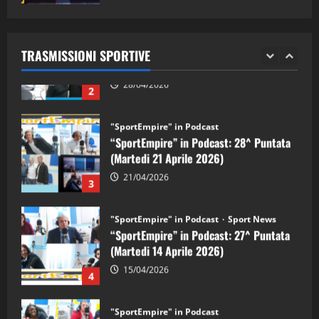
"SportEmpire" in Podcast
Sport News
05/09/2024
“SportEmpire” in Podcast: 29^ Puntata
(Martedi 28 Aprile 2026)
TRASMISSIONI SPORTIVE
28/04/2026
2
"SportEmpire" in Podcast
“SportEmpire” in Podcast: 28^ Puntata
(Martedi 21 Aprile 2026)
21/04/2026
3
"SportEmpire" in Podcast
Sport News
“SportEmpire” in Podcast: 27^ Puntata
(Martedi 14 Aprile 2026)
15/04/2026
4
"SportEmpire" in Podcast
“SportEmpire” in Podcast: 26^ Puntata
(Martedi 07 Aprile 2026)