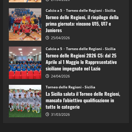
Sicilia
Juniores
Calcio a 5
Torneo delle Regioni - Sicilia
è
Torneo delle Regioni, il riepilogo della
vicecampione
d’Italia
prima giornata: vincono U15, U17 e
Juniores
25/04/2026
Calcio a 5
Torneo delle Regioni - Sicilia
Torneo delle Regioni 2026 C5: dal 25
Aprile al 1 Maggio le Rappresentative
siciliane impegnate nel Lazio
24/04/2026
Torneo delle Regioni - Sicilia
La Sicilia saluta il Torneo delle Regioni,
mancato l’obiettivo qualificazione in
tutte le categorie
31/03/2026