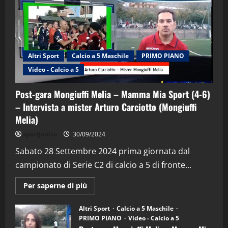
Altri Sport
Calcio a 5 Maschile
PRIMO PIANO
Video - Calcio a 5
Post-gara Mongiuffi Melia – Mamma Mia Sport (4-6)
– Intervista a mister Arturo Carciotto (Mongiuffi
Melia)
"SportEmpire" in Podcast
Sport News
sportjonico
30/09/2024
“SportEmpire” in Podcast: 29^ Puntata
(Martedi 28 Aprile 2026)
Sabato 28 Settembre 2024 prima giornata dal
campionato di Serie C2 di calcio a 5 di fronte...
28/04/2026
2
Maggiori
Per saperne di più
informazioni
"SportEmpire" in Podcast
su
“SportEmpire” in Podcast: 28^ Puntata
Post-
Altri Sport
Calcio a 5 Maschile
gara
(Martedi 21 Aprile 2026)
PRIMO PIANO
Video - Calcio a 5
Mongiuffi
Melia