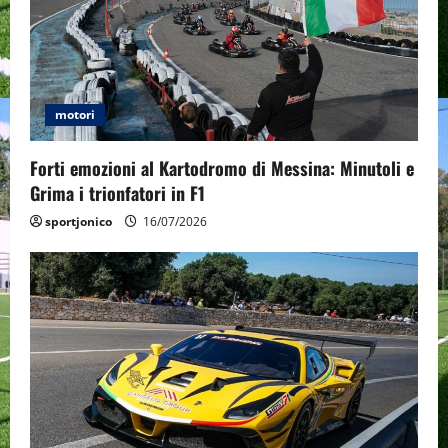
a
t
i
motori
o
Forti emozioni al Kartodromo di Messina: Minutoli e
n
Grima i trionfatori in F1
sportjonico
16/07/2026