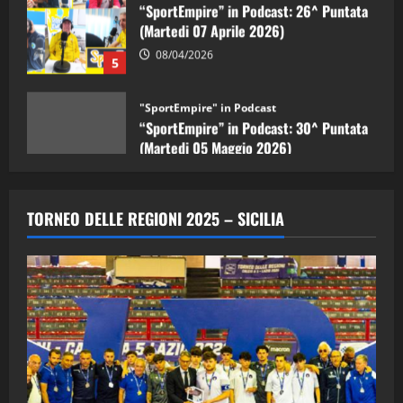
08/04/2026
5
"SportEmpire" in Podcast
“SportEmpire” in Podcast: 30^ Puntata
(Martedi 05 Maggio 2026)
08/05/2026
1
"SportEmpire" in Podcast
Sport News
“SportEmpire” in Podcast: 29^ Puntata
TORNEO DELLE REGIONI 2025 – SICILIA
(Martedi 28 Aprile 2026)
28/04/2026
2
"SportEmpire" in Podcast
“SportEmpire” in Podcast: 28^ Puntata
(Martedi 21 Aprile 2026)
21/04/2026
3