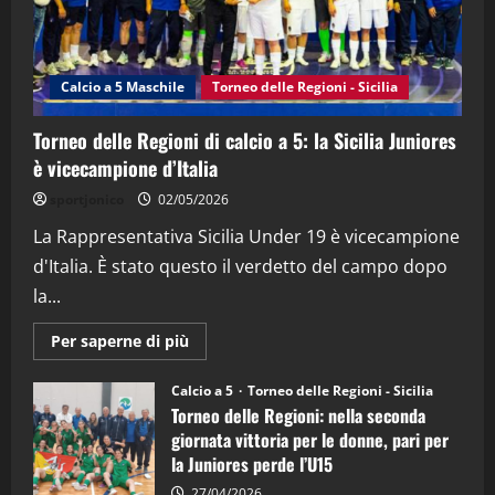
"SportEmpire" in Podcast
Sport News
“SportEmpire” in Podcast: 27^ Puntata
(Martedi 14 Aprile 2026)
Calcio a 5 Maschile
Torneo delle Regioni - Sicilia
15/04/2026
4
Torneo delle Regioni di calcio a 5: la Sicilia Juniores
è vicecampione d’Italia
"SportEmpire" in Podcast
“SportEmpire” in Podcast: 26^ Puntata
sportjonico
02/05/2026
(Martedi 07 Aprile 2026)
La Rappresentativa Sicilia Under 19 è vicecampione
08/04/2026
5
d'Italia. È stato questo il verdetto del campo dopo
la...
Maggiori
Per saperne di più
informazioni
su
Torneo
Calcio a 5
Torneo delle Regioni - Sicilia
delle
Torneo delle Regioni: nella seconda
Regioni
di
giornata vittoria per le donne, pari per
calcio
la Juniores perde l’U15
a
5:
la
27/04/2026