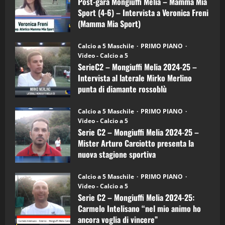
Post-gara Mongiuffi Melia – Mamma Mia
21/04/2026
–
3
Sport (4-6) – Intervista a Veronica Freni
Mamma
Mia
(Mamma Mia Sport)
Sport
"SportEmpire" in Podcast
Sport News
(4-
30/09/2024
6)
“SportEmpire” in Podcast: 27^ Puntata
Calcio a 5 Maschile
PRIMO PIANO
–
(Martedi 14 Aprile 2026)
Video - Calcio a 5
Intervista
a
SerieC2 – Mongiuffi Melia 2024-25 –
15/04/2026
mister
4
Intervista al laterale Mirko Merlino
Arturo
Carciotto
punta di diamante rossoblù
(Mongiuffi
Melia)
"SportEmpire" in Podcast
26/09/2024
“SportEmpire” in Podcast: 26^ Puntata
Calcio a 5 Maschile
PRIMO PIANO
(Martedi 07 Aprile 2026)
Video - Calcio a 5
Serie C2 – Mongiuffi Melia 2024-25 –
08/04/2026
5
Mister Arturo Carciotto presenta la
nuova stagione sportiva
"SportEmpire" in Podcast
11/09/2024
“SportEmpire” in Podcast: 30^ Puntata
Calcio a 5 Maschile
PRIMO PIANO
(Martedi 05 Maggio 2026)
Video - Calcio a 5
Serie C2 – Mongiuffi Melia 2024-25:
08/05/2026
1
Carmelo Intelisano “nel mio animo ho
ancora voglia di vincere”