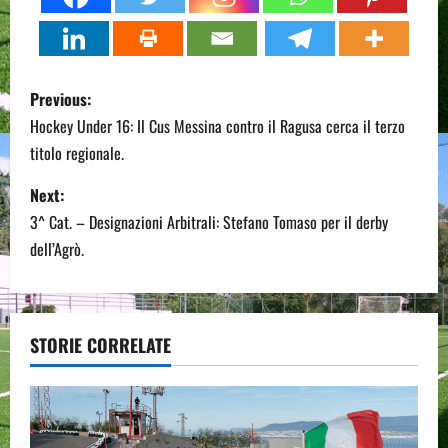
P
Previous:
o
Hockey Under 16: Il Cus Messina contro il Ragusa cerca il terzo
titolo regionale.
s
Next:
t
3^ Cat. – Designazioni Arbitrali: Stefano Tomaso per il derby
n
dell’Agrò.
a
v
STORIE CORRELATE
i
g