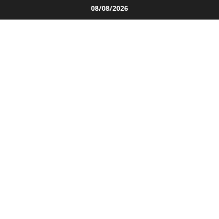
Salta
08/08/2026
al
contenuto