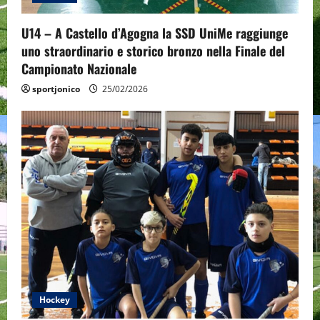
i
o
U14 – A Castello d’Agogna la SSD UniMe raggiunge
uno straordinario e storico bronzo nella Finale del
n
Campionato Nazionale
sportjonico
25/02/2026
Hockey