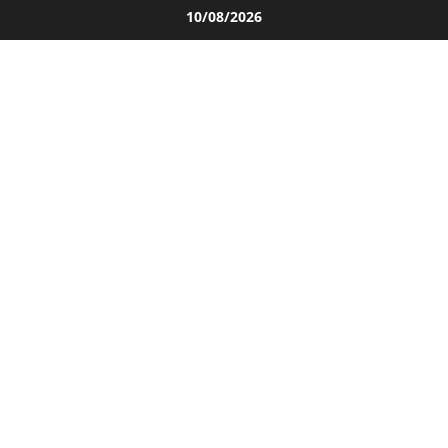
Salta
10/08/2026
al
contenuto