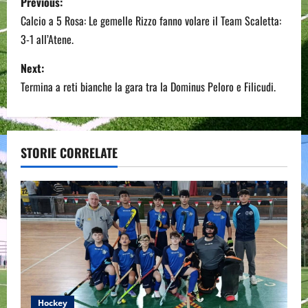
Previous:
o
Calcio a 5 Rosa: Le gemelle Rizzo fanno volare il Team Scaletta:
3-1 all’Atene.
s
Next:
t
Termina a reti bianche la gara tra la Dominus Peloro e Filicudi.
n
a
STORIE CORRELATE
v
i
g
a
t
Hockey