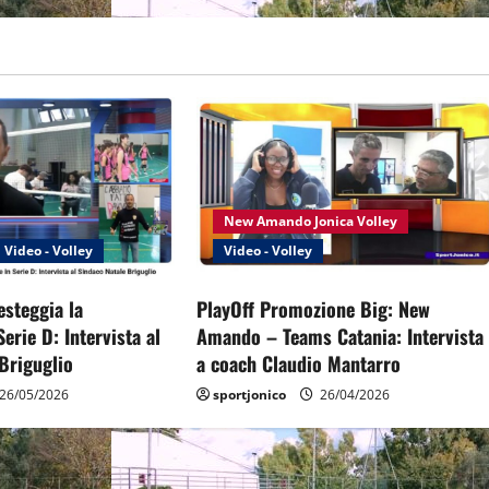
New Amando Jonica Volley
Video - Volley
Video - Volley
festeggia la
PlayOff Promozione Big: New
erie D: Intervista al
Amando – Teams Catania: Intervista
Briguglio
a coach Claudio Mantarro
26/05/2026
sportjonico
26/04/2026