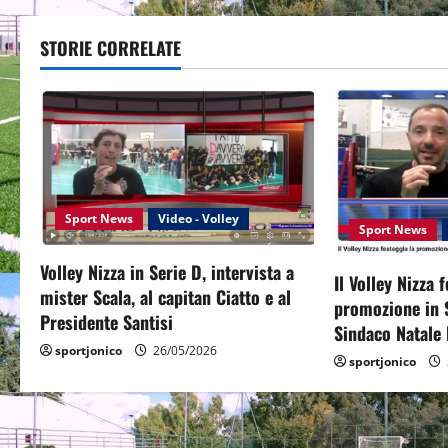
t
STORIE CORRELATE
n
a
v
i
g
Sport News
Video - Volley
Sport News
a
Volley Nizza in Serie D, intervista a
Il Volley Nizza 
mister Scala, al capitan Ciatto e al
t
promozione in S
Presidente Santisi
Sindaco Natale 
i
sportjonico
26/05/2026
sportjonico
o
n