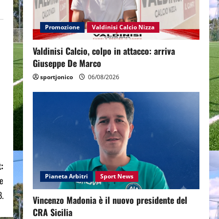
Promozione
Valdinisi Calcio Nizza
Valdinisi Calcio, colpo in attacco: arriva
Giuseppe De Marco
sportjonico
06/08/2026
:
Pianeta Arbitri
Sport News
fe
B.
Vincenzo Madonia è il nuovo presidente del
CRA Sicilia