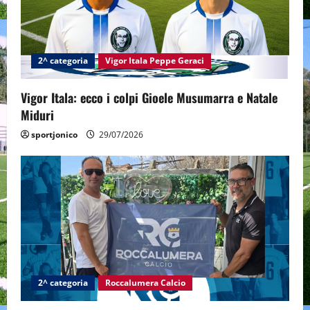
a
t
2^ categoria
Vigor Itala Peppe Geraci
i
Vigor Itala: ecco i colpi Gioele Musumarra e Natale
o
Miduri
n
sportjonico
29/07/2026
2^ categoria
Roccalumera Calcio