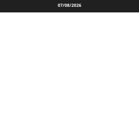
Salta
07/08/2026
al
contenuto