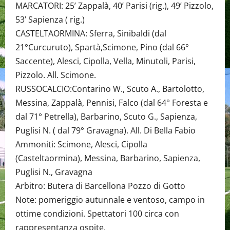
MARCATORI: 25’ Zappalà, 40’ Parisi (rig.), 49’ Pizzolo,
53’ Sapienza ( rig.)
CASTELTAORMINA: Sferra, Sinibaldi (dal
21°Curcuruto), Spartà,Scimone, Pino (dal 66°
Saccente), Alesci, Cipolla, Vella, Minutoli, Parisi,
Pizzolo. All. Scimone.
RUSSOCALCIO:Contarino W., Scuto A., Bartolotto,
Messina, Zappalà, Pennisi, Falco (dal 64° Foresta e
dal 71° Petrella), Barbarino, Scuto G., Sapienza,
Puglisi N. ( dal 79° Gravagna). All. Di Bella Fabio
Ammoniti: Scimone, Alesci, Cipolla
(Casteltaormina), Messina, Barbarino, Sapienza,
Puglisi N., Gravagna
Arbitro: Butera di Barcellona Pozzo di Gotto
Note: pomeriggio autunnale e ventoso, campo in
ottime condizioni. Spettatori 100 circa con
rappresentanza ospite.