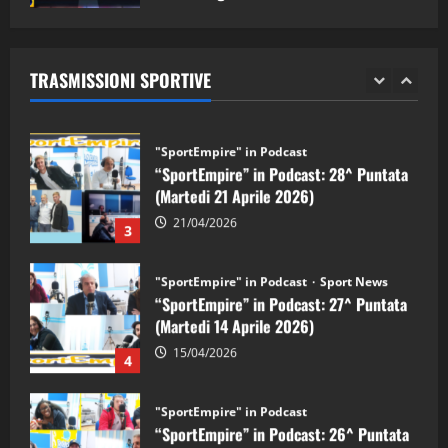
"SportEmpire" in Podcast
Sport News
05/09/2024
“SportEmpire” in Podcast: 29^ Puntata
(Martedi 28 Aprile 2026)
TRASMISSIONI SPORTIVE
28/04/2026
2
"SportEmpire" in Podcast
“SportEmpire” in Podcast: 28^ Puntata
(Martedi 21 Aprile 2026)
21/04/2026
3
"SportEmpire" in Podcast
Sport News
“SportEmpire” in Podcast: 27^ Puntata
(Martedi 14 Aprile 2026)
15/04/2026
4
"SportEmpire" in Podcast
“SportEmpire” in Podcast: 26^ Puntata
(Martedi 07 Aprile 2026)