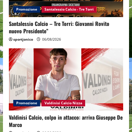
Promozione
Santalessio Calcio - Tre Torri
Santalessio Calcio – Tre Torri: Giovanni Rovito
nuovo Presidente”
sportjonico
06/08/2026
Promozione
Valdinisi Calcio Nizza
Valdinisi Calcio, colpo in attacco: arriva Giuseppe De
Marco