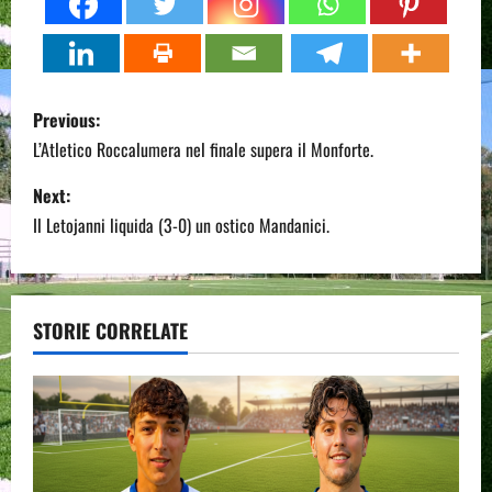
P
Previous:
o
L’Atletico Roccalumera nel finale supera il Monforte.
s
Next:
Il Letojanni liquida (3-0) un ostico Mandanici.
t
n
a
STORIE CORRELATE
v
i
g