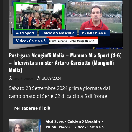
Altri Sport
Calcio a 5 Maschile
PRIMO PIANO
Video - Calcio a 5
Post-gara Mongiuffi Melia – Mamma Mia Sport (4-6)
– Intervista a mister Arturo Carciotto (Mongiuffi
Melia)
"SportEmpire" in Podcast
Sport News
sportjonico
30/09/2024
“SportEmpire” in Podcast: 29^ Puntata
(Martedi 28 Aprile 2026)
Sabato 28 Settembre 2024 prima giornata dal
campionato di Serie C2 di calcio a 5 di fronte...
28/04/2026
2
Maggiori
Per saperne di più
informazioni
"SportEmpire" in Podcast
su
“SportEmpire” in Podcast: 28^ Puntata
Post-
Altri Sport
Calcio a 5 Maschile
gara
(Martedi 21 Aprile 2026)
PRIMO PIANO
Video - Calcio a 5
Mongiuffi