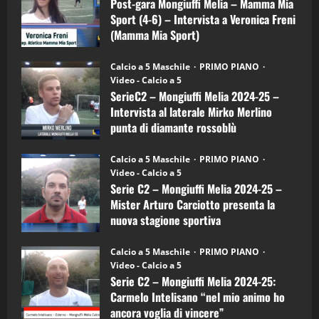
Melia
Post-gara Mongiuffi Melia – Mamma Mia
21/04/2026
–
3
Sport (4-6) – Intervista a Veronica Freni
Mamma
Mia
(Mamma Mia Sport)
Sport
"SportEmpire" in Podcast
Sport News
(4-
30/09/2024
6)
“SportEmpire” in Podcast: 27^ Puntata
Calcio a 5 Maschile
PRIMO PIANO
–
(Martedi 14 Aprile 2026)
Video - Calcio a 5
Intervista
a
SerieC2 – Mongiuffi Melia 2024-25 –
15/04/2026
mister
4
Intervista al laterale Mirko Merlino
Arturo
Carciotto
punta di diamante rossoblù
(Mongiuffi
Melia)
"SportEmpire" in Podcast
26/09/2024
“SportEmpire” in Podcast: 26^ Puntata
Calcio a 5 Maschile
PRIMO PIANO
(Martedi 07 Aprile 2026)
Video - Calcio a 5
Serie C2 – Mongiuffi Melia 2024-25 –
08/04/2026
5
Mister Arturo Carciotto presenta la
nuova stagione sportiva
"SportEmpire" in Podcast
11/09/2024
“SportEmpire” in Podcast: 30^ Puntata
Calcio a 5 Maschile
PRIMO PIANO
(Martedi 05 Maggio 2026)
Video - Calcio a 5
Serie C2 – Mongiuffi Melia 2024-25:
08/05/2026
1
Carmelo Intelisano “nel mio animo ho
ancora voglia di vincere”