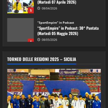
08/04/2026
5
"SportEmpire" in Podcast
“SportEmpire” in Podcast: 30^ Puntata
(Martedi 05 Maggio 2026)
08/05/2026
1
"SportEmpire" in Podcast
Sport News
“SportEmpire” in Podcast: 29^ Puntata
TORNEO DELLE REGIONI 2025 – SICILIA
(Martedi 28 Aprile 2026)
28/04/2026
2
"SportEmpire" in Podcast
“SportEmpire” in Podcast: 28^ Puntata
(Martedi 21 Aprile 2026)
21/04/2026
3