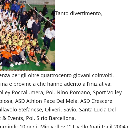
Tanto divertimento,
za per gli oltre quattrocento giovani coinvolti,
na e provincia che hanno aderito all’iniziativa:
olley Roccalumera, Pol. Nino Romano, Sport Volley
Gioiosa, ASD Athlon Pace Del Mela, ASD Crescere
llavolo Stefanese, Oliveri, Savio, Santa Lucia Del
t & Events, Pol. Sirio Barcellona.
nili: 10 per il Minivolley 1° Livello (nati tra il 2004 