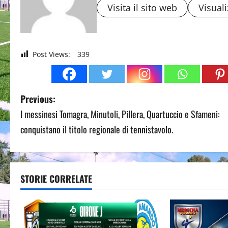
Visita il sito web
Visuali
Post Views:
339
P
Previous:
I messinesi Tomagra, Minutoli, Pillera, Quartuccio e Sfameni:
o
conquistano il titolo regionale di tennistavolo.
s
t
STORIE CORRELATE
n
a