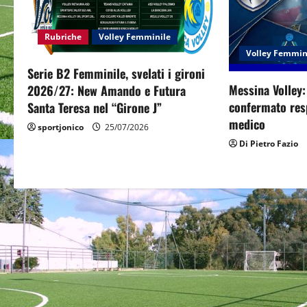
v
i
Rubriche
Volley Femminile
g
Volley Femmin
Serie B2 Femminile, svelati i gironi
a
Messina Volley
2026/27: New Amando e Futura
confermato resp
Santa Teresa nel “Girone J”
t
medico
sportjonico
25/07/2026
i
Di Pietro Fazio
o
n