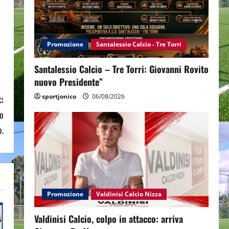
Promozione
Santalessio Calcio - Tre Torri
Santalessio Calcio – Tre Torri: Giovanni Rovito
nuovo Presidente”
sportjonico
06/08/2026
:
mo
o.
Promozione
Valdinisi Calcio Nizza
Valdinisi Calcio, colpo in attacco: arriva