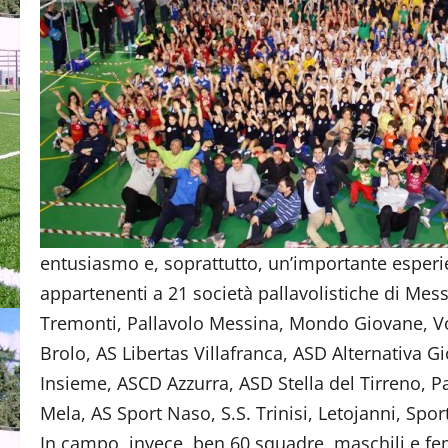
entusiasmo e, soprattutto, un’importante esperien
appartenenti a 21 società pallavolistiche di Messi
Tremonti, Pallavolo Messina, Mondo Giovane, V
Brolo, AS Libertas Villafranca, ASD Alternativa 
Insieme, ASCD Azzurra, ASD Stella del Tirreno, Pa
Mela, AS Sport Naso, S.S. Trinisi, Letojanni, Spor
In campo, invece, ben 60 squadre, maschili e femmi