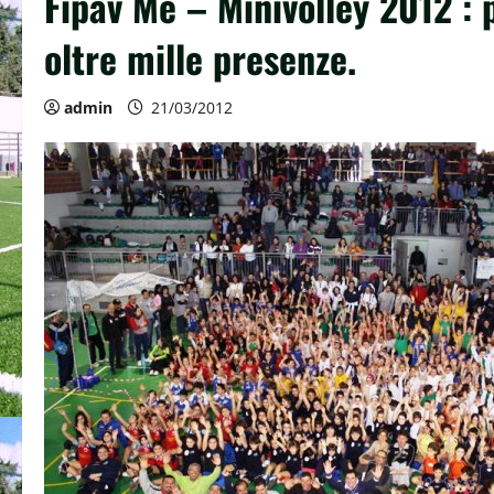
Fipav Me – Minivolley 2012 : 
oltre mille presenze.
admin
21/03/2012