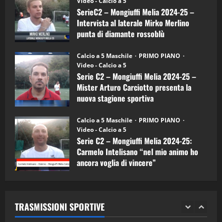
(Martedi 14 Aprile 2026)
Video - Calcio a 5
Intervista
a
SerieC2 – Mongiuffi Melia 2024-25 –
15/04/2026
mister
4
Intervista al laterale Mirko Merlino
Arturo
Carciotto
punta di diamante rossoblù
(Mongiuffi
Melia)
"SportEmpire" in Podcast
26/09/2024
“SportEmpire” in Podcast: 26^ Puntata
Calcio a 5 Maschile
PRIMO PIANO
(Martedi 07 Aprile 2026)
Video - Calcio a 5
Serie C2 – Mongiuffi Melia 2024-25 –
08/04/2026
5
Mister Arturo Carciotto presenta la
nuova stagione sportiva
"SportEmpire" in Podcast
11/09/2024
“SportEmpire” in Podcast: 30^ Puntata
Calcio a 5 Maschile
PRIMO PIANO
(Martedi 05 Maggio 2026)
Video - Calcio a 5
Serie C2 – Mongiuffi Melia 2024-25:
08/05/2026
1
Carmelo Intelisano “nel mio animo ho
ancora voglia di vincere”
"SportEmpire" in Podcast
Sport News
05/09/2024
“SportEmpire” in Podcast: 29^ Puntata
(Martedi 28 Aprile 2026)
TRASMISSIONI SPORTIVE
28/04/2026
2