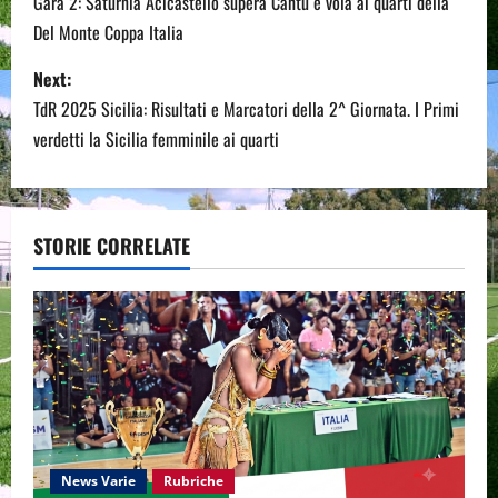
o
Gara 2: Saturnia Acicastello supera Cantù e vola ai quarti della
Del Monte Coppa Italia
s
Next:
t
TdR 2025 Sicilia: Risultati e Marcatori della 2^ Giornata. I Primi
n
verdetti la Sicilia femminile ai quarti
a
v
STORIE CORRELATE
i
g
a
t
i
News Varie
Rubriche