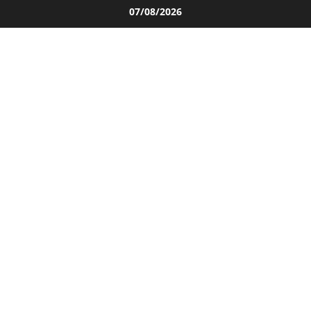
Salta
07/08/2026
al
contenuto