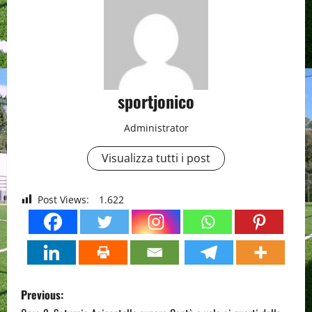
sportjonico
Administrator
Visualizza tutti i post
Post Views:
1.622
P
Previous: