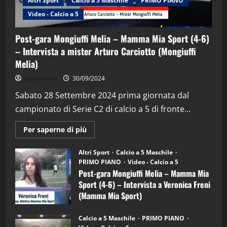
Altri Sport
Calcio a 5 Maschile
PRIMO PIANO
Video - Calcio a 5
Post-gara Mongiuffi Melia – Mamma Mia Sport (4-6)
– Intervista a mister Arturo Carciotto (Mongiuffi
Melia)
"SportEmpire" in Podcast
Sport News
sportjonico
30/09/2024
“SportEmpire” in Podcast: 29^ Puntata
(Martedi 28 Aprile 2026)
Sabato 28 Settembre 2024 prima giornata dal
campionato di Serie C2 di calcio a 5 di fronte...
28/04/2026
2
Maggiori
Per saperne di più
informazioni
"SportEmpire" in Podcast
su
“SportEmpire” in Podcast: 28^ Puntata
Post-
Altri Sport
Calcio a 5 Maschile
gara
(Martedi 21 Aprile 2026)
PRIMO PIANO
Video - Calcio a 5
Mongiuffi
Melia
Post-gara Mongiuffi Melia – Mamma Mia
21/04/2026
–
3
Sport (4-6) – Intervista a Veronica Freni
Mamma
Mia
(Mamma Mia Sport)
Sport
"SportEmpire" in Podcast
Sport News
(4-
30/09/2024
6)
“SportEmpire” in Podcast: 27^ Puntata
Calcio a 5 Maschile
PRIMO PIANO
–