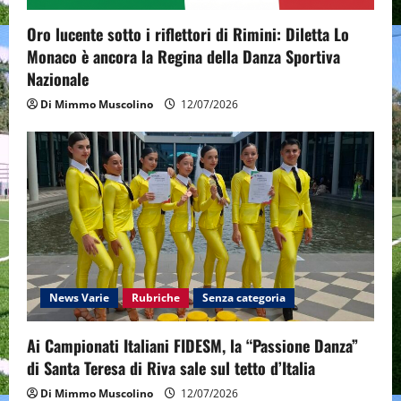
o
Oro lucente sotto i riflettori di Rimini: Diletta Lo
n
Monaco è ancora la Regina della Danza Sportiva
Nazionale
Di Mimmo Muscolino
12/07/2026
News Varie
Rubriche
Senza categoria
Ai Campionati Italiani FIDESM, la “Passione Danza”
di Santa Teresa di Riva sale sul tetto d’Italia
Di Mimmo Muscolino
12/07/2026