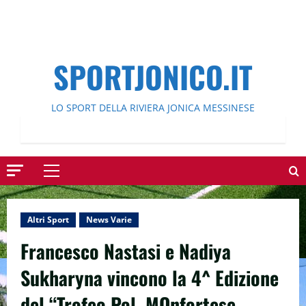
SPORTJONICO.IT
LO SPORT DELLA RIVIERA JONICA MESSINESE
Menu
principale
Altri Sport
News Varie
Francesco Nastasi e Nadiya
Sukharyna vincono la 4^ Edizione
del “Trofeo Pol. MOnfortese