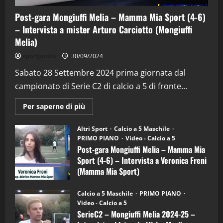
Post-gara Mongiuffi Melia – Mamma Mia Sport (4-6)
– Intervista a mister Arturo Carciotto (Mongiuffi
Melia)
"SportEmpire" in Podcast
Sport News
sportjonico
30/09/2024
“SportEmpire” in Podcast: 29^ Puntata
(Martedi 28 Aprile 2026)
Sabato 28 Settembre 2024 prima giornata dal
campionato di Serie C2 di calcio a 5 di fronte...
28/04/2026
2
Maggiori
Per saperne di più
informazioni
"SportEmpire" in Podcast
su
“SportEmpire” in Podcast: 28^ Puntata
Post-
Altri Sport
Calcio a 5 Maschile
gara
(Martedi 21 Aprile 2026)
PRIMO PIANO
Video - Calcio a 5
Mongiuffi
Melia
Post-gara Mongiuffi Melia – Mamma Mia
21/04/2026
–
3
Sport (4-6) – Intervista a Veronica Freni
Mamma
Mia
(Mamma Mia Sport)
Sport
"SportEmpire" in Podcast
Sport News
(4-
30/09/2024
6)
“SportEmpire” in Podcast: 27^ Puntata
Calcio a 5 Maschile
PRIMO PIANO
–
(Martedi 14 Aprile 2026)
Video - Calcio a 5
Intervista
a
SerieC2 – Mongiuffi Melia 2024-25 –
15/04/2026
mister
4