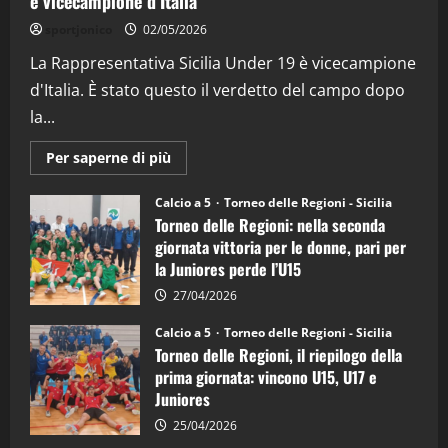
è vicecampione d’Italia
“SportEmpire” in Podcast: 26^ Puntata
sportjonico
02/05/2026
(Martedi 07 Aprile 2026)
La Rappresentativa Sicilia Under 19 è vicecampione
08/04/2026
5
d'Italia. È stato questo il verdetto del campo dopo
la...
Maggiori
Per saperne di più
informazioni
su
Torneo
Calcio a 5
Torneo delle Regioni - Sicilia
delle
Torneo delle Regioni: nella seconda
Regioni
di
giornata vittoria per le donne, pari per
calcio
la Juniores perde l’U15
a
5:
la
27/04/2026
Sicilia
Juniores
Calcio a 5
Torneo delle Regioni - Sicilia
è
Torneo delle Regioni, il riepilogo della
vicecampione
d’Italia
prima giornata: vincono U15, U17 e
Juniores
25/04/2026