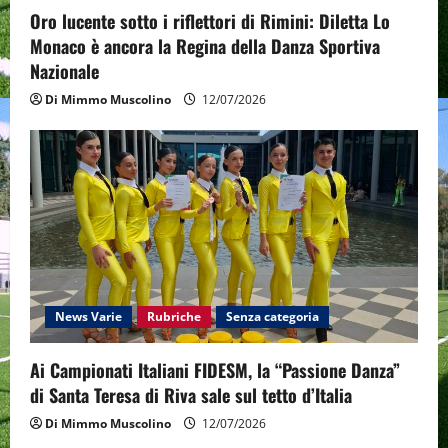
o
Oro lucente sotto i riflettori di Rimini: Diletta Lo
n
Monaco è ancora la Regina della Danza Sportiva
Nazionale
Di Mimmo Muscolino
12/07/2026
News Varie
Rubriche
Senza categoria
Ai Campionati Italiani FIDESM, la “Passione Danza”
di Santa Teresa di Riva sale sul tetto d’Italia
Di Mimmo Muscolino
12/07/2026