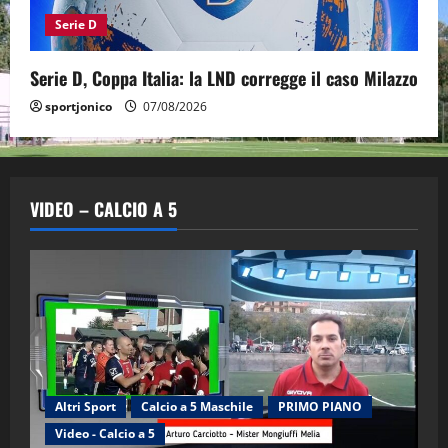
Serie D
Serie D, Coppa Italia: la LND corregge il caso Milazzo
sportjonico
07/08/2026
VIDEO – CALCIO A 5
Altri Sport
Calcio a 5 Maschile
PRIMO PIANO
Video - Calcio a 5