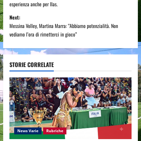
esperienza anche per Ilas.
s
Next:
t
Messina Volley, Martina Marra: “Abbiamo potenzialità. Non
n
vediamo l’ora di rimetterci in gioco”
a
v
STORIE CORRELATE
i
g
a
t
i
News Varie
Rubriche