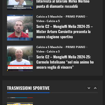
Intervista al laterale Mirko Merlino
Arturo
Carciotto
punta di diamante rossoblù
(Mongiuffi
Melia)
"SportEmpire" in Podcast
26/09/2024
“SportEmpire” in Podcast: 26^ Puntata
Calcio a 5 Maschile
PRIMO PIANO
(Martedi 07 Aprile 2026)
Video - Calcio a 5
Serie C2 – Mongiuffi Melia 2024-25 –
08/04/2026
5
Mister Arturo Carciotto presenta la
nuova stagione sportiva
"SportEmpire" in Podcast
11/09/2024
“SportEmpire” in Podcast: 30^ Puntata
Calcio a 5 Maschile
PRIMO PIANO
(Martedi 05 Maggio 2026)
Video - Calcio a 5
Serie C2 – Mongiuffi Melia 2024-25:
08/05/2026
1
Carmelo Intelisano “nel mio animo ho
ancora voglia di vincere”
"SportEmpire" in Podcast
Sport News
05/09/2024
“SportEmpire” in Podcast: 29^ Puntata
(Martedi 28 Aprile 2026)
TRASMISSIONI SPORTIVE
28/04/2026
2
"SportEmpire" in Podcast