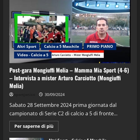
Altri Sport
Calcio a 5 Maschile
PRIMO PIANO
Video - Calcio a 5
Post-gara Mongiuffi Melia – Mamma Mia Sport (4-6)
– Intervista a mister Arturo Carciotto (Mongiuffi
Melia)
"SportEmpire" in Podcast
Sport News
sportjonico
30/09/2024
“SportEmpire” in Podcast: 29^ Puntata
(Martedi 28 Aprile 2026)
Sabato 28 Settembre 2024 prima giornata dal
campionato di Serie C2 di calcio a 5 di fronte...
28/04/2026
2
Maggiori
Per saperne di più
informazioni
"SportEmpire" in Podcast
su
“SportEmpire” in Podcast: 28^ Puntata
Post-