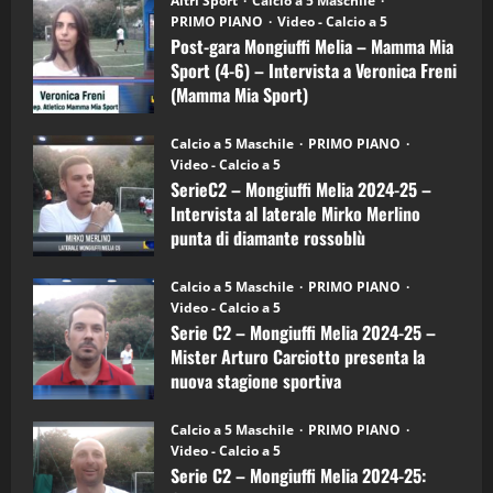
Altri Sport
Calcio a 5 Maschile
gara
(Martedi 21 Aprile 2026)
PRIMO PIANO
Video - Calcio a 5
Mongiuffi
Melia
Post-gara Mongiuffi Melia – Mamma Mia
21/04/2026
–
3
Sport (4-6) – Intervista a Veronica Freni
Mamma
Mia
(Mamma Mia Sport)
Sport
"SportEmpire" in Podcast
Sport News
(4-
30/09/2024
6)
“SportEmpire” in Podcast: 27^ Puntata
Calcio a 5 Maschile
PRIMO PIANO
–
(Martedi 14 Aprile 2026)
Video - Calcio a 5
Intervista
a
SerieC2 – Mongiuffi Melia 2024-25 –
15/04/2026
mister
4
Intervista al laterale Mirko Merlino
Arturo
Carciotto
punta di diamante rossoblù
(Mongiuffi
Melia)
"SportEmpire" in Podcast
26/09/2024
“SportEmpire” in Podcast: 26^ Puntata
Calcio a 5 Maschile
PRIMO PIANO
(Martedi 07 Aprile 2026)
Video - Calcio a 5
Serie C2 – Mongiuffi Melia 2024-25 –
08/04/2026
5
Mister Arturo Carciotto presenta la
nuova stagione sportiva
"SportEmpire" in Podcast
11/09/2024
“SportEmpire” in Podcast: 30^ Puntata
Calcio a 5 Maschile
PRIMO PIANO
(Martedi 05 Maggio 2026)
Video - Calcio a 5
Serie C2 – Mongiuffi Melia 2024-25:
08/05/2026
1