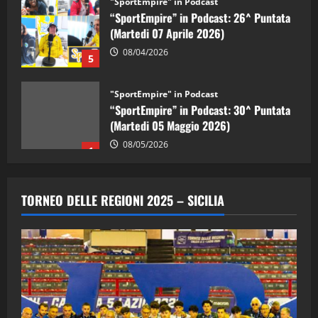
“SportEmpire” in Podcast: 26^ Puntata
(Martedi 07 Aprile 2026)
08/04/2026
5
"SportEmpire" in Podcast
“SportEmpire” in Podcast: 30^ Puntata
(Martedi 05 Maggio 2026)
08/05/2026
1
"SportEmpire" in Podcast
Sport News
“SportEmpire” in Podcast: 29^ Puntata
TORNEO DELLE REGIONI 2025 – SICILIA
(Martedi 28 Aprile 2026)
28/04/2026
2
"SportEmpire" in Podcast
“SportEmpire” in Podcast: 28^ Puntata
(Martedi 21 Aprile 2026)