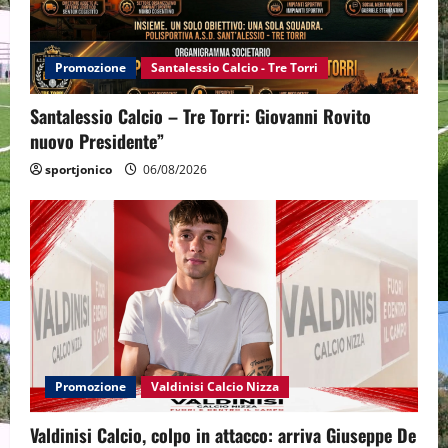
Promozione
Santalessio Calcio - Tre Torri
Santalessio Calcio – Tre Torri: Giovanni Rovito
nuovo Presidente”
sportjonico
06/08/2026
Promozione
Valdinisi Calcio Nizza
Valdinisi Calcio, colpo in attacco: arriva Giuseppe De