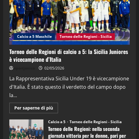
21/04/2026
3
"SportEmpire" in Podcast
Sport News
“SportEmpire” in Podcast: 27^ Puntata
(Martedi 14 Aprile 2026)
Calcio a 5 Maschile
Torneo delle Regioni - Sicilia
15/04/2026
4
Torneo delle Regioni di calcio a 5: la Sicilia Juniores
è vicecampione d’Italia
"SportEmpire" in Podcast
“SportEmpire” in Podcast: 26^ Puntata
sportjonico
02/05/2026
(Martedi 07 Aprile 2026)
La Rappresentativa Sicilia Under 19 è vicecampione
08/04/2026
5
d'Italia. È stato questo il verdetto del campo dopo
la...
Maggiori
Per saperne di più
informazioni
su
Torneo
Calcio a 5
Torneo delle Regioni - Sicilia
delle
Torneo delle Regioni: nella seconda
Regioni
di
giornata vittoria per le donne, pari per
calcio