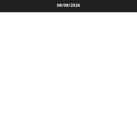
Salta
08/08/2026
al
contenuto