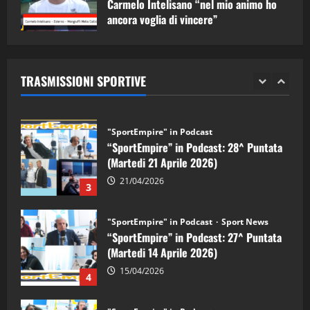
Carmelo Intelisano “nel mio animo ho
ancora voglia di vincere”
"SportEmpire" in Podcast
Sport News
05/09/2024
“SportEmpire” in Podcast: 29^ Puntata
(Martedi 28 Aprile 2026)
TRASMISSIONI SPORTIVE
28/04/2026
2
"SportEmpire" in Podcast
“SportEmpire” in Podcast: 28^ Puntata
(Martedi 21 Aprile 2026)
21/04/2026
3
"SportEmpire" in Podcast
Sport News
“SportEmpire” in Podcast: 27^ Puntata
(Martedi 14 Aprile 2026)
15/04/2026
4
"SportEmpire" in Podcast