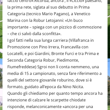
faccio centro».Ricorda, ancora , il «Ciccio» paesano,
la prima rete, siglata al suo debutto in Prima
Categoria (tecnico Mario Pagano), a Venetico
Marina con la Robur Letojanni: «Un buco
importante – spiega con un pizzico di commozione
– che ci salvò dalla sconfitta».
I gol fatti nella sua lunga carriera (Villafranca in
Promozione con Pino Irrera, Francavilla con
Locatelli, e poi Giardini, Bronte Furci e tra Prima e
Seconda Categoria Robur, Piedimonte,
Fiumefreddese) Sgroi non li conta nemmeno, una
media di 15 a campionato, senza fare riferimento a
quelli del settore giovanile roburino, dove si è
formato, guidato all’epoca da Nino Nicita.
Quando gli chiediamo per quanto tempo ancora ha
intenzione di calzare le scarpette chiodate
risponde, melanconicamente «ancora per una