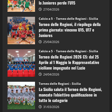
la Juniores perde l’U15
a
5:
la
27/04/2026
Sicilia
Juniores
Calcio a 5
Torneo delle Regioni - Sicilia
è
Torneo delle Regioni, il riepilogo della
vicecampione
d’Italia
prima giornata: vincono U15, U17 e
Juniores
25/04/2026
Calcio a 5
Torneo delle Regioni - Sicilia
Torneo delle Regioni 2026 C5: dal 25
Aprile al 1 Maggio le Rappresentative
siciliane impegnate nel Lazio
24/04/2026
Torneo delle Regioni - Sicilia
La Sicilia saluta il Torneo delle Regioni,
mancato l’obiettivo qualificazione in
tutte le categorie
31/03/2026