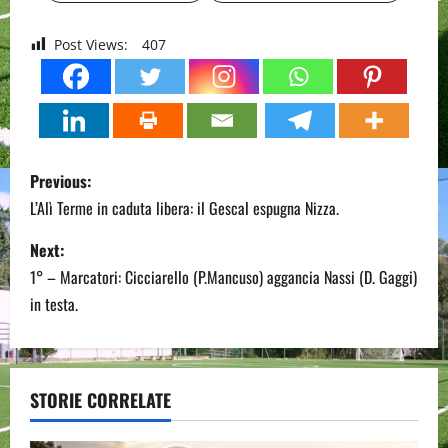
Post Views:
407
P
Previous:
o
L’Alì Terme in caduta libera: il Gescal espugna Nizza.
s
Next:
1° – Marcatori: Cicciarello (P.Mancuso) aggancia Nassi (D. Gaggi)
t
in testa.
n
a
STORIE CORRELATE
v