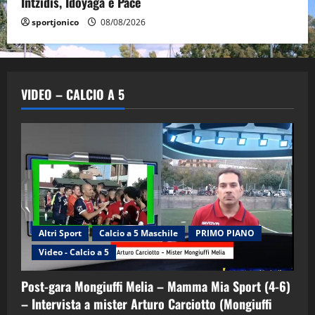
Intzidis, Idoyaga e Pace
sportjonico
08/08/2026
VIDEO – CALCIO A 5
Altri Sport
Calcio a 5 Maschile
PRIMO PIANO
Video - Calcio a 5
Post-gara Mongiuffi Melia – Mamma Mia Sport (4-6)
– Intervista a mister Arturo Carciotto (Mongiuffi