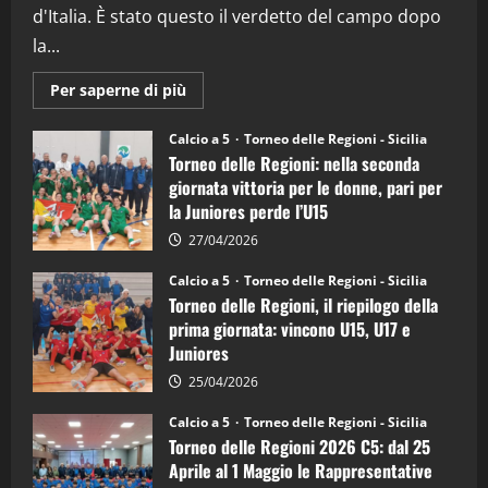
5
d'Italia. È stato questo il verdetto del campo dopo
la...
Maggiori
Per saperne di più
informazioni
su
Torneo
Calcio a 5
Torneo delle Regioni - Sicilia
delle
Torneo delle Regioni: nella seconda
Regioni
di
giornata vittoria per le donne, pari per
calcio
la Juniores perde l’U15
a
5:
la
27/04/2026
Sicilia
Juniores
Calcio a 5
Torneo delle Regioni - Sicilia
è
Torneo delle Regioni, il riepilogo della
vicecampione
d’Italia
prima giornata: vincono U15, U17 e
Juniores
25/04/2026
Calcio a 5
Torneo delle Regioni - Sicilia
Torneo delle Regioni 2026 C5: dal 25
Aprile al 1 Maggio le Rappresentative