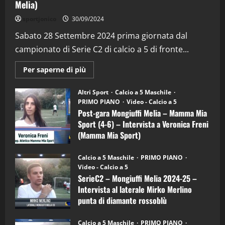
Melia)
"SportEmpire" in Podcast
Sport News
sportjonico
30/09/2024
“SportEmpire” in Podcast: 29^ Puntata
(Martedi 28 Aprile 2026)
Sabato 28 Settembre 2024 prima giornata dal
campionato di Serie C2 di calcio a 5 di fronte...
28/04/2026
2
Maggiori
Per saperne di più
informazioni
"SportEmpire" in Podcast
su
“SportEmpire” in Podcast: 28^ Puntata
Post-
Altri Sport
Calcio a 5 Maschile
gara
(Martedi 21 Aprile 2026)
PRIMO PIANO
Video - Calcio a 5
Mongiuffi
Melia
Post-gara Mongiuffi Melia – Mamma Mia
21/04/2026
–
3
Sport (4-6) – Intervista a Veronica Freni
Mamma
Mia
(Mamma Mia Sport)
Sport
"SportEmpire" in Podcast
Sport News
(4-
30/09/2024
6)
“SportEmpire” in Podcast: 27^ Puntata
Calcio a 5 Maschile
PRIMO PIANO
–
(Martedi 14 Aprile 2026)
Video - Calcio a 5
Intervista
a
SerieC2 – Mongiuffi Melia 2024-25 –
15/04/2026
mister
4
Intervista al laterale Mirko Merlino
Arturo
Carciotto
punta di diamante rossoblù
(Mongiuffi
Melia)
"SportEmpire" in Podcast
26/09/2024
“SportEmpire” in Podcast: 26^ Puntata
Calcio a 5 Maschile
PRIMO PIANO