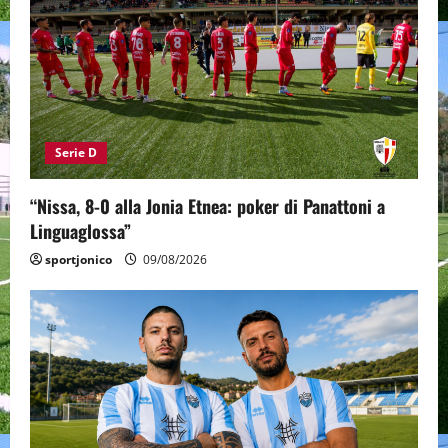
Serie D
“Nissa, 8-0 alla Jonia Etnea: poker di Panattoni a
Linguaglossa”
sportjonico
09/08/2026