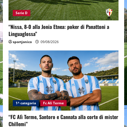
Serie D
“Nissa, 8-0 alla Jonia Etnea: poker di Panattoni a
Linguaglossa”
sportjonico
09/08/2026
1^ categoria
Fc Alì Terme
“FC Alì Terme, Santoro e Cannata alla corte di mister
Chillemi”