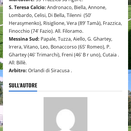
S. Teresa Calcio:
Andronaco, Biella, Annone,
Lombardo, Celisi, Di Bella, Tilenni (50’
Herasymenko), Risiglione, Vera (89’ Tamà), Frazzica,
Finocchio (74’ Fazio). All. Filoramo.
Messina Sud:
Papale, Tuzza, Aiello, G. Ghartey,
Irrera, Vitano, Leo, Bonaccorso (65’ Romeo), P.
Ghartey (46’ Trimarchi), Freni (46’ B r uno), Cutaia .
All: Billè.
Arbitro:
Orlandi di Siracusa .
SULL'AUTORE