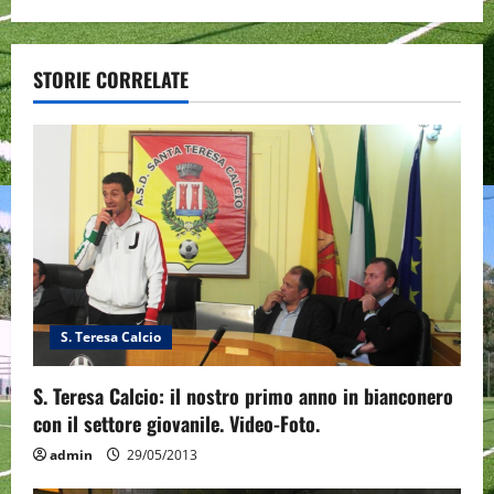
n
a
STORIE CORRELATE
v
i
g
a
t
S. Teresa Calcio
i
S. Teresa Calcio: il nostro primo anno in bianconero
o
con il settore giovanile. Video-Foto.
n
admin
29/05/2013