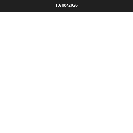
Salta
10/08/2026
al
contenuto