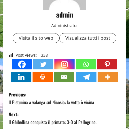
admin
Administrator
Visita il sito web
Visualizza tutti i post
Post Views:
338
P
Previous:
o
Il Pistunina a valanga sul Nicosia: la vetta è vicina.
s
Next:
Il Ghibellina conquista il primato: 3-0 al Pellegrino.
t