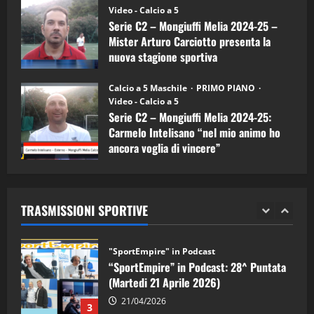
(Martedi 07 Aprile 2026)
Video - Calcio a 5
Serie C2 – Mongiuffi Melia 2024-25 –
08/04/2026
5
Mister Arturo Carciotto presenta la
nuova stagione sportiva
"SportEmpire" in Podcast
11/09/2024
“SportEmpire” in Podcast: 30^ Puntata
Calcio a 5 Maschile
PRIMO PIANO
(Martedi 05 Maggio 2026)
Video - Calcio a 5
Serie C2 – Mongiuffi Melia 2024-25:
08/05/2026
1
Carmelo Intelisano “nel mio animo ho
ancora voglia di vincere”
"SportEmpire" in Podcast
Sport News
05/09/2024
“SportEmpire” in Podcast: 29^ Puntata
(Martedi 28 Aprile 2026)
TRASMISSIONI SPORTIVE
28/04/2026
2
"SportEmpire" in Podcast
“SportEmpire” in Podcast: 28^ Puntata
(Martedi 21 Aprile 2026)
21/04/2026
3