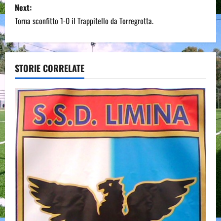
s
Next:
Torna sconfitto 1-0 il Trappitello da Torregrotta.
t
n
a
STORIE CORRELATE
v
i
g
a
t
i
o