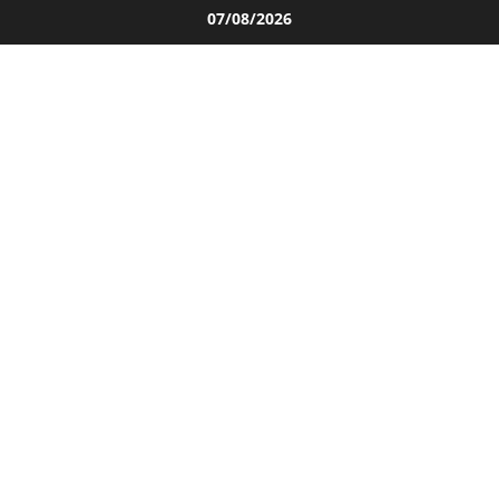
Salta
07/08/2026
al
contenuto