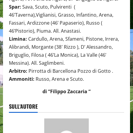
Spar:
Sava, Scuto, Pulvirenti (
46’Taverna),Viglianisi, Grasso, Infantino, Arena,
Fassari, Ardizzone (46’ Papaserio), Russo (
46’Pistorio), Piuma. All. Anastasi.
Limina:
Cardullo, Arena, Sfameni, Pistone, Irrera,
Alibrandi, Morgante (38′ Rizzo ), D’ Alessandro,
Briguglio, Filosa ( 46’La Monica), La Valle (46’
Messina). All. Saglimbeni.
Arbitro:
Pirrotta di Barcellona Pozzo di Gotto .
Ammoniti:
Russo, Arena e Scuto.
di “Filippo Zaccaria “
SULL'AUTORE