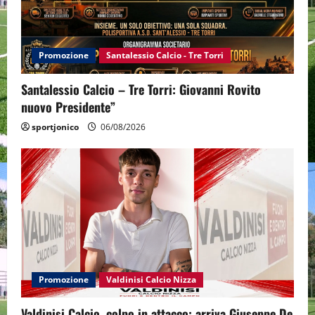
Promozione
Santalessio Calcio - Tre Torri
Santalessio Calcio – Tre Torri: Giovanni Rovito
nuovo Presidente”
sportjonico
06/08/2026
Promozione
Valdinisi Calcio Nizza
Valdinisi Calcio, colpo in attacco: arriva Giuseppe De