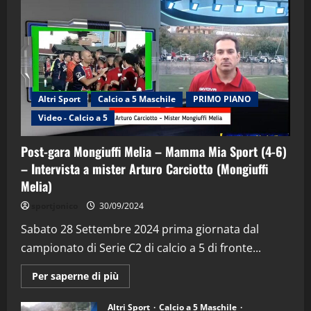
Altri Sport
Calcio a 5 Maschile
PRIMO PIANO
Video - Calcio a 5
Post-gara Mongiuffi Melia – Mamma Mia Sport (4-6)
– Intervista a mister Arturo Carciotto (Mongiuffi
Melia)
"SportEmpire" in Podcast
Sport News
sportjonico
30/09/2024
“SportEmpire” in Podcast: 29^ Puntata
(Martedi 28 Aprile 2026)
Sabato 28 Settembre 2024 prima giornata dal
campionato di Serie C2 di calcio a 5 di fronte...
28/04/2026
2
Maggiori
Per saperne di più
informazioni
"SportEmpire" in Podcast
su
“SportEmpire” in Podcast: 28^ Puntata
Post-
Altri Sport
Calcio a 5 Maschile