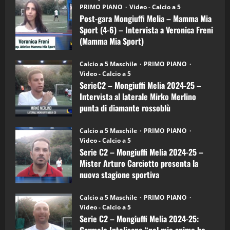
gara
(Martedi 21 Aprile 2026)
PRIMO PIANO
Video - Calcio a 5
Mongiuffi
Melia
Post-gara Mongiuffi Melia – Mamma Mia
21/04/2026
–
3
Sport (4-6) – Intervista a Veronica Freni
Mamma
Mia
(Mamma Mia Sport)
Sport
"SportEmpire" in Podcast
Sport News
(4-
30/09/2024
6)
“SportEmpire” in Podcast: 27^ Puntata
Calcio a 5 Maschile
PRIMO PIANO
–
(Martedi 14 Aprile 2026)
Video - Calcio a 5
Intervista
a
SerieC2 – Mongiuffi Melia 2024-25 –
15/04/2026
mister
4
Intervista al laterale Mirko Merlino
Arturo
Carciotto
punta di diamante rossoblù
(Mongiuffi
Melia)
"SportEmpire" in Podcast
26/09/2024
“SportEmpire” in Podcast: 26^ Puntata
Calcio a 5 Maschile
PRIMO PIANO
(Martedi 07 Aprile 2026)
Video - Calcio a 5
Serie C2 – Mongiuffi Melia 2024-25 –
08/04/2026
5
Mister Arturo Carciotto presenta la
nuova stagione sportiva
"SportEmpire" in Podcast
11/09/2024
“SportEmpire” in Podcast: 30^ Puntata
Calcio a 5 Maschile
PRIMO PIANO
(Martedi 05 Maggio 2026)
Video - Calcio a 5
Serie C2 – Mongiuffi Melia 2024-25:
08/05/2026
1
Carmelo Intelisano “nel mio animo ho