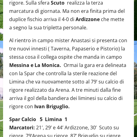
rigore. Sulla sfera
Scuto
realizza la terza
marcatura di giornata. Ma non era finita prima del
duplice fischio arriva il 4-0 di
Ardizzone
che mette
a segno la sua tripletta personale.
Al rientro in campo mister Anastasi si presenta con
tre nuovi innesti ( Taverna, Papaserio e Pistorio) la
stessa cosa il collega ospite che manda in campo
Messina e La Monica.
Ormai la gara era delineata
con la Spar che controlla la sterile reazione del
Limina che va nuovamente sotto al 79’ su calcio di
rigore realizzato da Arena. A tre minuti dalla fine
arriva il gol della bandiera dei liminesi su calcio di
rigore con
Ivan Briguglio.
Spar Calcio 5 Limina 1
Marcatori:
21′, 29’ e 44’ Ardizzone, 30’ Scuto su
rigore, 79’Arena su rigore, 87’ Briguglio su rigore.