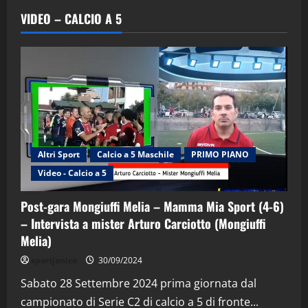
VIDEO – CALCIO A 5
Altri Sport
Calcio a 5 Maschile
PRIMO PIANO
Video - Calcio a 5
Post-gara Mongiuffi Melia – Mamma Mia Sport (4-6)
– Intervista a mister Arturo Carciotto (Mongiuffi
Melia)
"SportEmpire" in Podcast
Sport News
sportjonico
30/09/2024
“SportEmpire” in Podcast: 29^ Puntata
(Martedi 28 Aprile 2026)
Sabato 28 Settembre 2024 prima giornata dal
campionato di Serie C2 di calcio a 5 di fronte...
28/04/2026
2