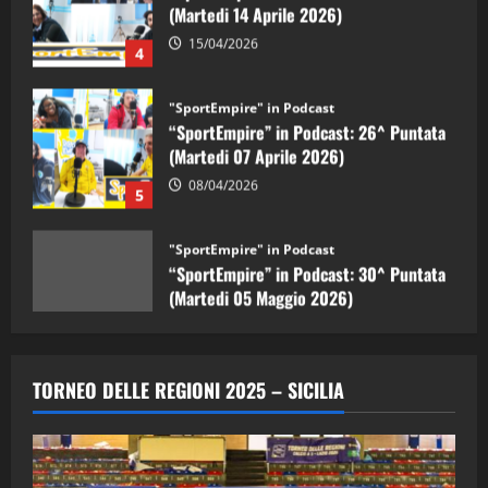
15/04/2026
4
"SportEmpire" in Podcast
“SportEmpire” in Podcast: 26^ Puntata
(Martedi 07 Aprile 2026)
08/04/2026
5
"SportEmpire" in Podcast
“SportEmpire” in Podcast: 30^ Puntata
(Martedi 05 Maggio 2026)
08/05/2026
1
"SportEmpire" in Podcast
Sport News
“SportEmpire” in Podcast: 29^ Puntata
TORNEO DELLE REGIONI 2025 – SICILIA
(Martedi 28 Aprile 2026)
28/04/2026
2