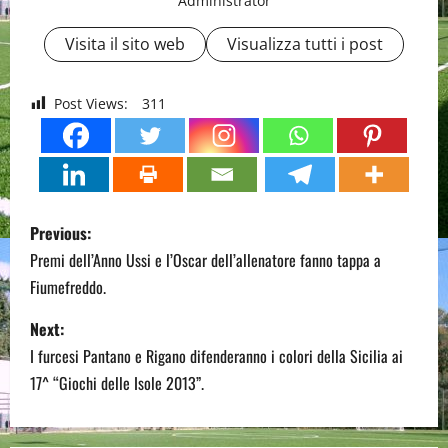
Administrator
Visita il sito web
Visualizza tutti i post
Post Views:
311
P
Previous:
o
Premi dell’Anno Ussi e l’Oscar dell’allenatore fanno tappa a
Fiumefreddo.
s
Next:
t
I furcesi Pantano e Rigano difenderanno i colori della Sicilia ai
n
17^ “Giochi delle Isole 2013”.
a