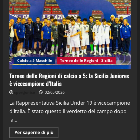
"SportEmpire" in Podcast
“SportEmpire” in Podcast: 28^ Puntata
(Martedi 21 Aprile 2026)
21/04/2026
3
"SportEmpire" in Podcast
Sport News
“SportEmpire” in Podcast: 27^ Puntata
(Martedi 14 Aprile 2026)
Calcio a 5 Maschile
Torneo delle Regioni - Sicilia
15/04/2026
4
Torneo delle Regioni di calcio a 5: la Sicilia Juniores
è vicecampione d’Italia
"SportEmpire" in Podcast
“SportEmpire” in Podcast: 26^ Puntata
sportjonico
02/05/2026
(Martedi 07 Aprile 2026)
La Rappresentativa Sicilia Under 19 è vicecampione
08/04/2026
5
d'Italia. È stato questo il verdetto del campo dopo
la...
Maggiori
Per saperne di più
informazioni