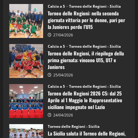
su
Torneo
Calcio a 5
Torneo delle Regioni - Sicilia
delle
Torneo delle Regioni: nella seconda
Regioni
di
giornata vittoria per le donne, pari per
calcio
la Juniores perde l’U15
a
5:
la
27/04/2026
Sicilia
Juniores
Calcio a 5
Torneo delle Regioni - Sicilia
è
Torneo delle Regioni, il riepilogo della
vicecampione
d’Italia
prima giornata: vincono U15, U17 e
Juniores
25/04/2026
Calcio a 5
Torneo delle Regioni - Sicilia
Torneo delle Regioni 2026 C5: dal 25
Aprile al 1 Maggio le Rappresentative
siciliane impegnate nel Lazio
24/04/2026
Torneo delle Regioni - Sicilia
La Sicilia saluta il Torneo delle Regioni,