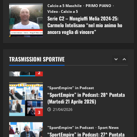
11/09/2024
“SportEmpire” in Podcast: 30^ Puntata
Calcio a 5 Maschile
PRIMO PIANO
(Martedi 05 Maggio 2026)
Video - Calcio a 5
Serie C2 – Mongiuffi Melia 2024-25:
08/05/2026
1
Carmelo Intelisano “nel mio animo ho
ancora voglia di vincere”
"SportEmpire" in Podcast
Sport News
05/09/2024
“SportEmpire” in Podcast: 29^ Puntata
(Martedi 28 Aprile 2026)
TRASMISSIONI SPORTIVE
28/04/2026
2
"SportEmpire" in Podcast
“SportEmpire” in Podcast: 28^ Puntata
(Martedi 21 Aprile 2026)
21/04/2026
3
"SportEmpire" in Podcast
Sport News
“SportEmpire” in Podcast: 27^ Puntata
(Martedi 14 Aprile 2026)