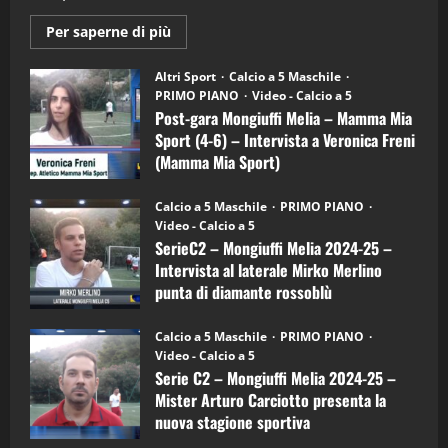
Maggiori
Per saperne di più
informazioni
"SportEmpire" in Podcast
su
“SportEmpire” in Podcast: 28^ Puntata
Post-
Altri Sport
Calcio a 5 Maschile
gara
(Martedi 21 Aprile 2026)
PRIMO PIANO
Video - Calcio a 5
Mongiuffi
Melia
Post-gara Mongiuffi Melia – Mamma Mia
21/04/2026
–
3
Sport (4-6) – Intervista a Veronica Freni
Mamma
Mia
(Mamma Mia Sport)
Sport
"SportEmpire" in Podcast
Sport News
(4-
30/09/2024
6)
“SportEmpire” in Podcast: 27^ Puntata
Calcio a 5 Maschile
PRIMO PIANO
–
(Martedi 14 Aprile 2026)
Video - Calcio a 5
Intervista
a
SerieC2 – Mongiuffi Melia 2024-25 –
15/04/2026
mister
4
Intervista al laterale Mirko Merlino
Arturo
Carciotto
punta di diamante rossoblù
(Mongiuffi
Melia)
"SportEmpire" in Podcast
26/09/2024
“SportEmpire” in Podcast: 26^ Puntata
Calcio a 5 Maschile
PRIMO PIANO
(Martedi 07 Aprile 2026)
Video - Calcio a 5
Serie C2 – Mongiuffi Melia 2024-25 –
08/04/2026
5
Mister Arturo Carciotto presenta la
nuova stagione sportiva
"SportEmpire" in Podcast