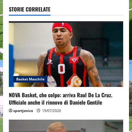
v
STORIE CORRELATE
i
g
a
t
i
o
Basket Maschile
n
NOVA Basket, che colpo: arriva Raul De La Cruz.
Ufficiale anche il rinnovo di Daniele Gentile
sportjonico
19/07/2026