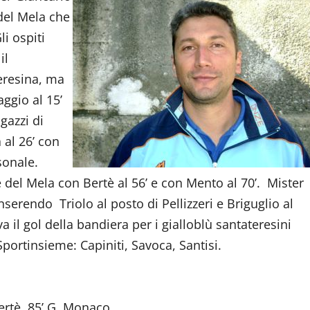
del Mela che
li ospiti
il
eresina, ma
aggio al 15’
gazzi di
 al 26’ con
sonale.
le del Mela con Bertè al 56’ e con Mento al 70’. Mister
nserendo Triolo al posto di Pellizzeri e Briguglio al
a il gol della bandiera per i gialloblù santateresini
portinsieme: Capiniti, Savoca, Santisi.
Bertè, 85’ G. Monaco.