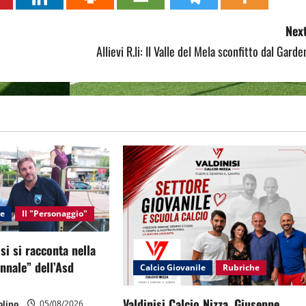
Next
Allievi R.li: Il Valle del Mela sconfitto dal Garde
le
Il "Personaggio"
si si racconta nella
ennale” dell’Asd
Calcio Giovanile
Rubriche
Valdinisi Calcio Nizza, Giuseppe
lino
05/08/2026