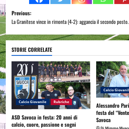
P
Previous:
La Granitese vince in rimonta (4-2): aggancia il secondo posto.
o
s
t
STORIE CORRELATE
n
a
v
Calcio Giovani
i
Calcio Giovanile
Rubriche
Alessandro Pari
g
festa del “Vent
ASD Savoca in festa: 20 anni di
Savoca
a
calcio, cuore, passione e sogni
Di Mimmo Musco