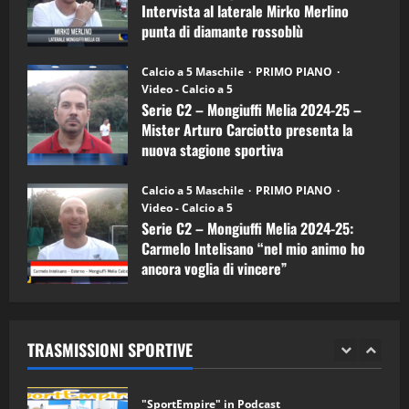
4
Intervista al laterale Mirko Merlino
Arturo
Carciotto
punta di diamante rossoblù
(Mongiuffi
Melia)
"SportEmpire" in Podcast
26/09/2024
“SportEmpire” in Podcast: 26^ Puntata
Calcio a 5 Maschile
PRIMO PIANO
(Martedi 07 Aprile 2026)
Video - Calcio a 5
Serie C2 – Mongiuffi Melia 2024-25 –
08/04/2026
5
Mister Arturo Carciotto presenta la
nuova stagione sportiva
"SportEmpire" in Podcast
11/09/2024
“SportEmpire” in Podcast: 30^ Puntata
Calcio a 5 Maschile
PRIMO PIANO
(Martedi 05 Maggio 2026)
Video - Calcio a 5
Serie C2 – Mongiuffi Melia 2024-25:
08/05/2026
1
Carmelo Intelisano “nel mio animo ho
ancora voglia di vincere”
"SportEmpire" in Podcast
Sport News
05/09/2024
“SportEmpire” in Podcast: 29^ Puntata
(Martedi 28 Aprile 2026)
TRASMISSIONI SPORTIVE
28/04/2026
2
"SportEmpire" in Podcast