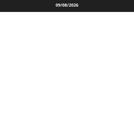
Salta
09/08/2026
al
contenuto