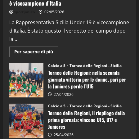
è vicecampione d’Italia
"SportEmpire" in Podcast
“SportEmpire” in Podcast: 26^ Puntata
sportjonico
02/05/2026
(Martedi 07 Aprile 2026)
La Rappresentativa Sicilia Under 19 è vicecampione
08/04/2026
5
d'Italia. È stato questo il verdetto del campo dopo
la...
Maggiori
Per saperne di più
informazioni
su
Torneo
Calcio a 5
Torneo delle Regioni - Sicilia
delle
Torneo delle Regioni: nella seconda
Regioni
di
giornata vittoria per le donne, pari per
calcio
la Juniores perde l’U15
a
5:
la
27/04/2026
Sicilia
Juniores
Calcio a 5
Torneo delle Regioni - Sicilia
è
Torneo delle Regioni, il riepilogo della
vicecampione
d’Italia
prima giornata: vincono U15, U17 e
Juniores
25/04/2026