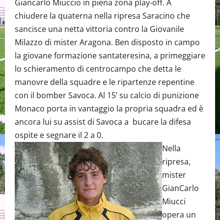
Giancarlo Miuccio in piena zona play-off. A
chiudere la quaterna nella ripresa Saracino che
sancisce una netta vittoria contro la Giovanile
Milazzo di mister Aragona. Ben disposto in campo
la giovane formazione santateresina, a primeggiare
lo schieramento di centrocampo che detta le
manovre della squadre e le ripartenze repentine
con il bomber Savoca. Al 15’ su calcio di punizione
Monaco porta in vantaggio la propria squadra ed è
ancora lui su assist di Savoca a bucare la difesa
ospite e segnare il 2 a 0.
Nella
ripresa,
mister
GianCarlo
Miucci
opera un