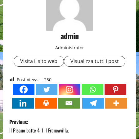
admin
Administrator
Visita il sito web
Visualizza tutti i post
Post Views:
250
P
Previous:
o
Il Pisano batte 4-1 il Francavilla.