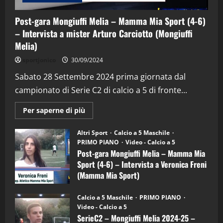
Post-gara Mongiuffi Melia – Mamma Mia Sport (4-6)
– Intervista a mister Arturo Carciotto (Mongiuffi
Melia)
"SportEmpire" in Podcast
Sport News
sportjonico
30/09/2024
“SportEmpire” in Podcast: 29^ Puntata
(Martedi 28 Aprile 2026)
Sabato 28 Settembre 2024 prima giornata dal
campionato di Serie C2 di calcio a 5 di fronte...
28/04/2026
2
Maggiori
Per saperne di più
informazioni
"SportEmpire" in Podcast
su
“SportEmpire” in Podcast: 28^ Puntata
Post-
Altri Sport
Calcio a 5 Maschile
gara
(Martedi 21 Aprile 2026)
PRIMO PIANO
Video - Calcio a 5
Mongiuffi
Melia
Post-gara Mongiuffi Melia – Mamma Mia
21/04/2026
–
3
Sport (4-6) – Intervista a Veronica Freni
Mamma
Mia
(Mamma Mia Sport)
Sport
"SportEmpire" in Podcast
Sport News
(4-
30/09/2024
6)
“SportEmpire” in Podcast: 27^ Puntata
Calcio a 5 Maschile
PRIMO PIANO
–
(Martedi 14 Aprile 2026)
Video - Calcio a 5
Intervista
a
SerieC2 – Mongiuffi Melia 2024-25 –
15/04/2026
mister