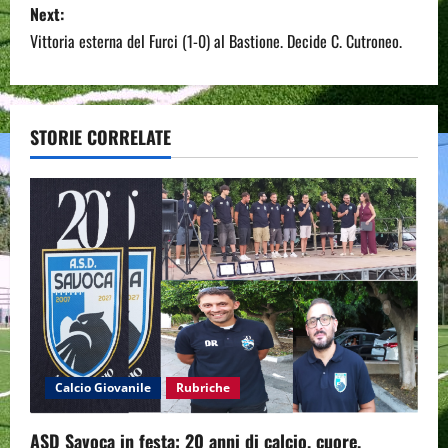
s
Next:
Vittoria esterna del Furci (1-0) al Bastione. Decide C. Cutroneo.
t
n
a
STORIE CORRELATE
v
i
g
a
t
i
Calcio Giovanile
Rubriche
o
ASD Savoca in festa: 20 anni di calcio, cuore,