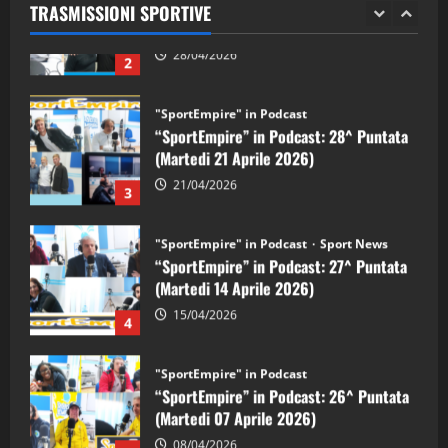
TRASMISSIONI SPORTIVE
28/04/2026
2
"SportEmpire" in Podcast
“SportEmpire” in Podcast: 28^ Puntata
(Martedi 21 Aprile 2026)
21/04/2026
3
"SportEmpire" in Podcast
Sport News
“SportEmpire” in Podcast: 27^ Puntata
(Martedi 14 Aprile 2026)
15/04/2026
4
"SportEmpire" in Podcast
“SportEmpire” in Podcast: 26^ Puntata
(Martedi 07 Aprile 2026)
08/04/2026
5