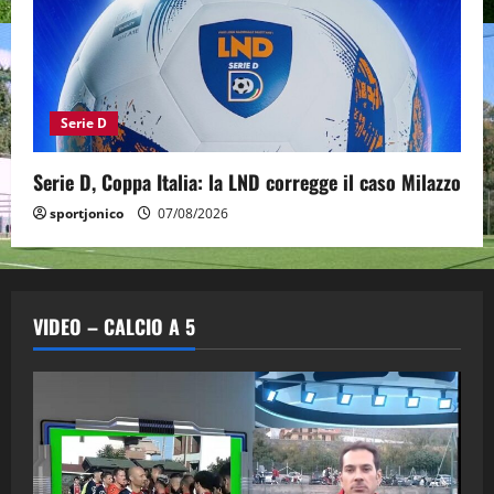
Serie D
Serie D, Coppa Italia: la LND corregge il caso Milazzo
sportjonico
07/08/2026
VIDEO – CALCIO A 5