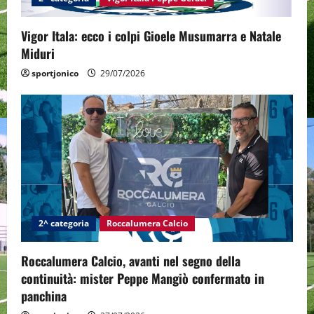
o
Vigor Itala: ecco i colpi Gioele Musumarra e Natale
n
Miduri
sportjonico
29/07/2026
2^ categoria
Roccalumera Calcio
Roccalumera Calcio, avanti nel segno della
continuità: mister Peppe Mangiò confermato in
panchina