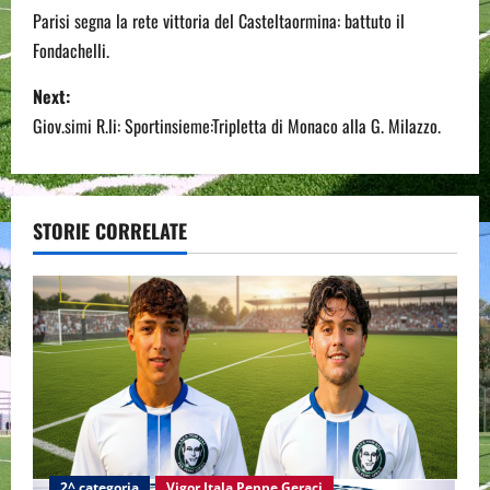
o
Parisi segna la rete vittoria del Casteltaormina: battuto il
Fondachelli.
s
Next:
t
Giov.simi R.li: Sportinsieme:Tripletta di Monaco alla G. Milazzo.
n
a
STORIE CORRELATE
v
i
g
a
t
i
2^ categoria
Vigor Itala Peppe Geraci