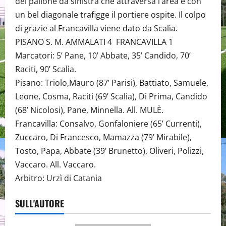
del pallone da sinistra che attraversa l’area e con
un bel diagonale trafigge il portiere ospite. Il colpo
di grazie al Francavilla viene dato da Scalìa.
PISANO S. M. AMMALATI 4 FRANCAVILLA 1
Marcatori: 5’ Pane, 10’ Abbate, 35’ Candido, 70’
Raciti, 90’ Scalìa.
Pisano: Triolo,Mauro (87’ Parisi), Battiato, Samuele,
Leone, Cosma, Raciti (69’ Scalia), Di Prima, Candido
(68’ Nicolosi), Pane, Minnella. All. MULÈ.
Francavilla: Consalvo, Gonfaloniere (65’ Currenti),
Zuccaro, Di Francesco, Mamazza (79’ Mirabile),
Tosto, Papa, Abbate (39’ Brunetto), Oliveri, Polizzi,
Vaccaro. All. Vaccaro.
Arbitro: Urzì di Catania
SULL'AUTORE