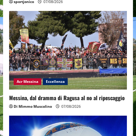
sportjonico
07/08/2026
Acr Messina
Eccellenza
Messina, dal dramma di Ragusa al no al ripescaggio
Di Mimmo Muscolino
07/08/2026