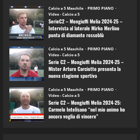
"SportEmpire" in Podcast
Sport News
(4-
30/09/2024
6)
“SportEmpire” in Podcast: 27^ Puntata
Calcio a 5 Maschile
PRIMO PIANO
–
(Martedi 14 Aprile 2026)
Video - Calcio a 5
Intervista
a
SerieC2 – Mongiuffi Melia 2024-25 –
15/04/2026
mister
4
Intervista al laterale Mirko Merlino
Arturo
Carciotto
punta di diamante rossoblù
(Mongiuffi
Melia)
"SportEmpire" in Podcast
26/09/2024
“SportEmpire” in Podcast: 26^ Puntata
Calcio a 5 Maschile
PRIMO PIANO
(Martedi 07 Aprile 2026)
Video - Calcio a 5
Serie C2 – Mongiuffi Melia 2024-25 –
08/04/2026
5
Mister Arturo Carciotto presenta la
nuova stagione sportiva
"SportEmpire" in Podcast
11/09/2024
“SportEmpire” in Podcast: 30^ Puntata
Calcio a 5 Maschile
PRIMO PIANO
(Martedi 05 Maggio 2026)
Video - Calcio a 5
Serie C2 – Mongiuffi Melia 2024-25:
08/05/2026
1
Carmelo Intelisano “nel mio animo ho
ancora voglia di vincere”
"SportEmpire" in Podcast
Sport News
05/09/2024
“SportEmpire” in Podcast: 29^ Puntata
(Martedi 28 Aprile 2026)