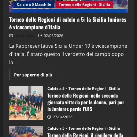
(Martedi 14 Aprile 2026)
Calcio a 5 Maschile
Torneo delle Regioni - Sicilia
15/04/2026
4
Torneo delle Regioni di calcio a 5: la Sicilia Juniores
è vicecampione d’Italia
"SportEmpire" in Podcast
“SportEmpire” in Podcast: 26^ Puntata
sportjonico
02/05/2026
(Martedi 07 Aprile 2026)
La Rappresentativa Sicilia Under 19 è vicecampione
08/04/2026
5
d'Italia. È stato questo il verdetto del campo dopo
la...
Maggiori
Per saperne di più
informazioni
su
Torneo
Calcio a 5
Torneo delle Regioni - Sicilia
delle
Torneo delle Regioni: nella seconda
Regioni
di
giornata vittoria per le donne, pari per
calcio
la Juniores perde l’U15
a
5:
la
27/04/2026
Sicilia
Juniores
Calcio a 5
Torneo delle Regioni - Sicilia
è
Torneo delle Regioni, il riepilogo della
vicecampione