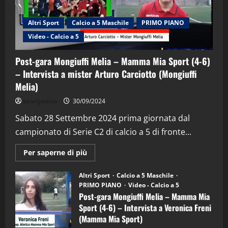
Altri Sport
Calcio a 5 Maschile
PRIMO PIANO
Video - Calcio a 5
Post-gara Mongiuffi Melia – Mamma Mia Sport (4-6)
– Intervista a mister Arturo Carciotto (Mongiuffi
Melia)
"SportEmpire" in Podcast
Sport News
sportjonico
30/09/2024
“SportEmpire” in Podcast: 29^ Puntata
(Martedi 28 Aprile 2026)
Sabato 28 Settembre 2024 prima giornata dal
campionato di Serie C2 di calcio a 5 di fronte...
28/04/2026
2
Maggiori
Per saperne di più
informazioni
"SportEmpire" in Podcast
su
“SportEmpire” in Podcast: 28^ Puntata
Post-
Altri Sport
Calcio a 5 Maschile
gara
(Martedi 21 Aprile 2026)
PRIMO PIANO
Video - Calcio a 5
Mongiuffi
Melia
Post-gara Mongiuffi Melia – Mamma Mia
21/04/2026
–
3
Sport (4-6) – Intervista a Veronica Freni
Mamma
Mia
(Mamma Mia Sport)
Sport