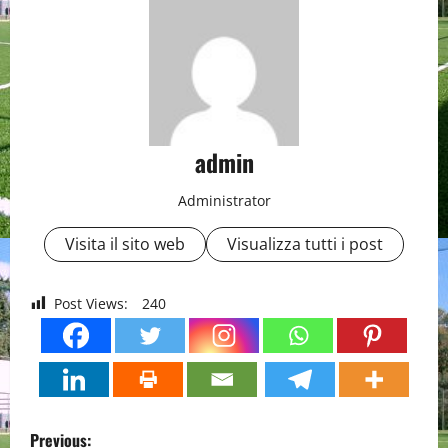
admin
Administrator
Visita il sito web
Visualizza tutti i post
Post Views:
240
P
Previous: