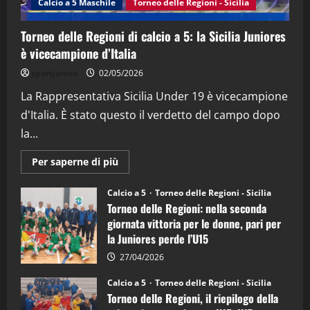
Calcio a 5 Maschile
Torneo delle Regioni - Sicilia
15/04/2026
4
Torneo delle Regioni di calcio a 5: la Sicilia Juniores
è vicecampione d’Italia
"SportEmpire" in Podcast
“SportEmpire” in Podcast: 26^ Puntata
sportjonico
02/05/2026
(Martedi 07 Aprile 2026)
La Rappresentativa Sicilia Under 19 è vicecampione
08/04/2026
5
d'Italia. È stato questo il verdetto del campo dopo
la...
Maggiori
Per saperne di più
informazioni
su
Torneo
Calcio a 5
Torneo delle Regioni - Sicilia
delle
Torneo delle Regioni: nella seconda
Regioni
di
giornata vittoria per le donne, pari per
calcio
la Juniores perde l’U15
a
5:
la
27/04/2026
Sicilia
Juniores
Calcio a 5
Torneo delle Regioni - Sicilia
è
Torneo delle Regioni, il riepilogo della
vicecampione
d’Italia