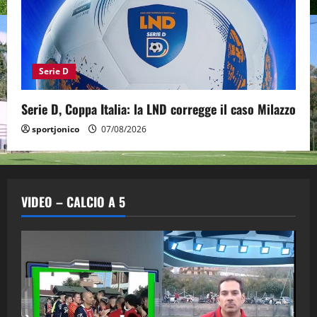
Serie D
Serie D, Coppa Italia: la LND corregge il caso Milazzo
sportjonico
07/08/2026
VIDEO – CALCIO A 5