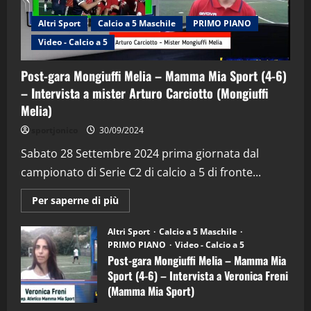
Altri Sport
Calcio a 5 Maschile
PRIMO PIANO
Video - Calcio a 5
Post-gara Mongiuffi Melia – Mamma Mia Sport (4-6)
– Intervista a mister Arturo Carciotto (Mongiuffi
Melia)
"SportEmpire" in Podcast
Sport News
sportjonico
30/09/2024
“SportEmpire” in Podcast: 29^ Puntata
(Martedi 28 Aprile 2026)
Sabato 28 Settembre 2024 prima giornata dal
campionato di Serie C2 di calcio a 5 di fronte...
28/04/2026
2
Maggiori
Per saperne di più
informazioni
"SportEmpire" in Podcast
su
“SportEmpire” in Podcast: 28^ Puntata
Post-
Altri Sport
Calcio a 5 Maschile
gara
(Martedi 21 Aprile 2026)
PRIMO PIANO
Video - Calcio a 5
Mongiuffi
Melia
Post-gara Mongiuffi Melia – Mamma Mia
21/04/2026
–
3
Sport (4-6) – Intervista a Veronica Freni
Mamma
Mia
(Mamma Mia Sport)
Sport
"SportEmpire" in Podcast
Sport News
(4-
30/09/2024