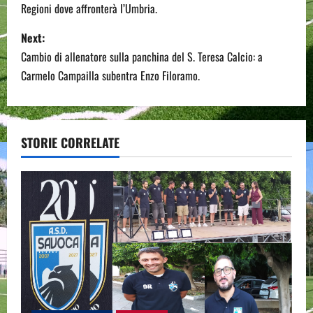
Regioni dove affronterà l’Umbria.
s
Next:
t
Cambio di allenatore sulla panchina del S. Teresa Calcio: a
n
Carmelo Campailla subentra Enzo Filoramo.
a
v
STORIE CORRELATE
i
g
a
t
i