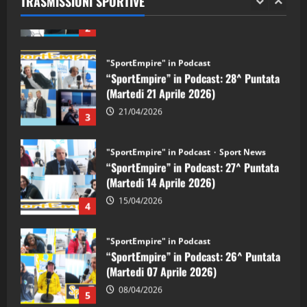
TRASMISSIONI SPORTIVE
28/04/2026
2
"SportEmpire" in Podcast
“SportEmpire” in Podcast: 28^ Puntata
(Martedi 21 Aprile 2026)
21/04/2026
3
"SportEmpire" in Podcast
Sport News
“SportEmpire” in Podcast: 27^ Puntata
(Martedi 14 Aprile 2026)
15/04/2026
4
"SportEmpire" in Podcast
“SportEmpire” in Podcast: 26^ Puntata
(Martedi 07 Aprile 2026)
08/04/2026
5