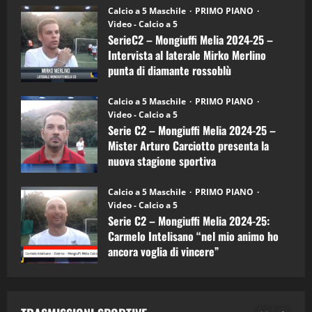
6)
“SportEmpire” in Podcast: 27^ Puntata
Calcio a 5 Maschile
PRIMO PIANO
–
(Martedi 14 Aprile 2026)
Video - Calcio a 5
Intervista
a
SerieC2 – Mongiuffi Melia 2024-25 –
15/04/2026
mister
4
Intervista al laterale Mirko Merlino
Arturo
Carciotto
punta di diamante rossoblù
(Mongiuffi
Melia)
"SportEmpire" in Podcast
26/09/2024
“SportEmpire” in Podcast: 26^ Puntata
Calcio a 5 Maschile
PRIMO PIANO
(Martedi 07 Aprile 2026)
Video - Calcio a 5
Serie C2 – Mongiuffi Melia 2024-25 –
08/04/2026
5
Mister Arturo Carciotto presenta la
nuova stagione sportiva
"SportEmpire" in Podcast
11/09/2024
“SportEmpire” in Podcast: 30^ Puntata
Calcio a 5 Maschile
PRIMO PIANO
(Martedi 05 Maggio 2026)
Video - Calcio a 5
Serie C2 – Mongiuffi Melia 2024-25:
08/05/2026
1
Carmelo Intelisano “nel mio animo ho
ancora voglia di vincere”
"SportEmpire" in Podcast
Sport News
05/09/2024
“SportEmpire” in Podcast: 29^ Puntata
(Martedi 28 Aprile 2026)