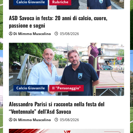
o
Calcio Giovanile
Rubriche
n
ASD Savoca in festa: 20 anni di calcio, cuore,
passione e sogni
Di Mimmo Muscolino
05/08/2026
Calcio Giovanile
Il "Personaggio"
Alessandro Parisi si racconta nella festa del
“Ventennale” dell’Asd Savoca
Di Mimmo Muscolino
05/08/2026