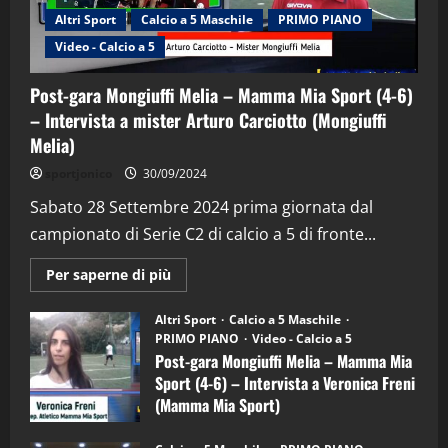
Altri Sport
Calcio a 5 Maschile
PRIMO PIANO
Video - Calcio a 5
Post-gara Mongiuffi Melia – Mamma Mia Sport (4-6)
– Intervista a mister Arturo Carciotto (Mongiuffi
Melia)
"SportEmpire" in Podcast
Sport News
sportjonico
30/09/2024
“SportEmpire” in Podcast: 29^ Puntata
(Martedi 28 Aprile 2026)
Sabato 28 Settembre 2024 prima giornata dal
campionato di Serie C2 di calcio a 5 di fronte...
28/04/2026
2
Maggiori
Per saperne di più
informazioni
"SportEmpire" in Podcast
su
“SportEmpire” in Podcast: 28^ Puntata
Post-
Altri Sport
Calcio a 5 Maschile
gara
(Martedi 21 Aprile 2026)
PRIMO PIANO
Video - Calcio a 5
Mongiuffi
Melia
Post-gara Mongiuffi Melia – Mamma Mia
21/04/2026
–
3
Sport (4-6) – Intervista a Veronica Freni
Mamma
Mia
(Mamma Mia Sport)
Sport
"SportEmpire" in Podcast
Sport News
(4-
30/09/2024
6)
“SportEmpire” in Podcast: 27^ Puntata