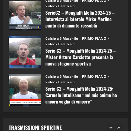
Calcio a 5 Maschile
PRIMO PIANO
–
(Martedi 14 Aprile 2026)
Video - Calcio a 5
Intervista
a
SerieC2 – Mongiuffi Melia 2024-25 –
15/04/2026
mister
4
Intervista al laterale Mirko Merlino
Arturo
Carciotto
punta di diamante rossoblù
(Mongiuffi
Melia)
"SportEmpire" in Podcast
26/09/2024
“SportEmpire” in Podcast: 26^ Puntata
Calcio a 5 Maschile
PRIMO PIANO
(Martedi 07 Aprile 2026)
Video - Calcio a 5
Serie C2 – Mongiuffi Melia 2024-25 –
08/04/2026
5
Mister Arturo Carciotto presenta la
nuova stagione sportiva
"SportEmpire" in Podcast
11/09/2024
“SportEmpire” in Podcast: 30^ Puntata
Calcio a 5 Maschile
PRIMO PIANO
(Martedi 05 Maggio 2026)
Video - Calcio a 5
Serie C2 – Mongiuffi Melia 2024-25:
08/05/2026
1
Carmelo Intelisano “nel mio animo ho
ancora voglia di vincere”
"SportEmpire" in Podcast
Sport News
05/09/2024
“SportEmpire” in Podcast: 29^ Puntata
(Martedi 28 Aprile 2026)
TRASMISSIONI SPORTIVE
28/04/2026
2