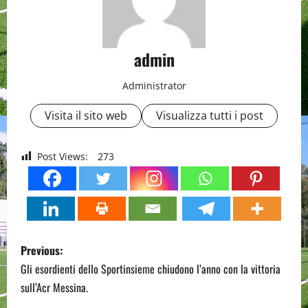
admin
Administrator
Visita il sito web
Visualizza tutti i post
Post Views:
273
P
Previous:
o
Gli esordienti dello Sportinsieme chiudono l’anno con la vittoria
sull’Acr Messina.
s