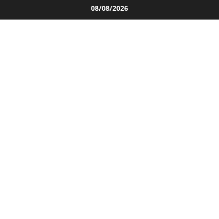
Salta
08/08/2026
al
contenuto