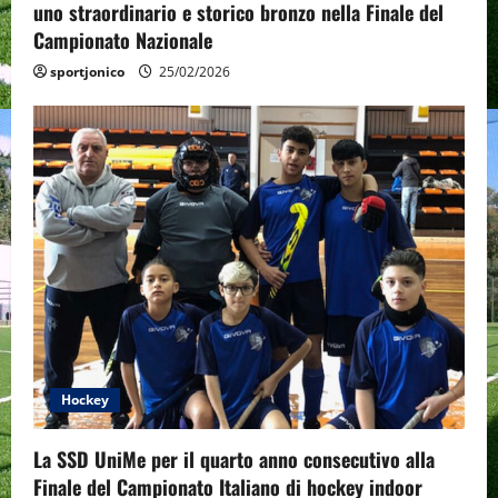
n
uno straordinario e storico bronzo nella Finale del
Campionato Nazionale
sportjonico
25/02/2026
Hockey
La SSD UniMe per il quarto anno consecutivo alla
Finale del Campionato Italiano di hockey indoor