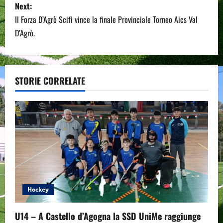
Next:
t
Il Forza D’Agrò Scifì vince la finale Provinciale Torneo Aics Val
n
D’Agrò.
a
v
STORIE CORRELATE
i
g
a
t
i
Hockey
o
U14 – A Castello d’Agogna la SSD UniMe raggiunge