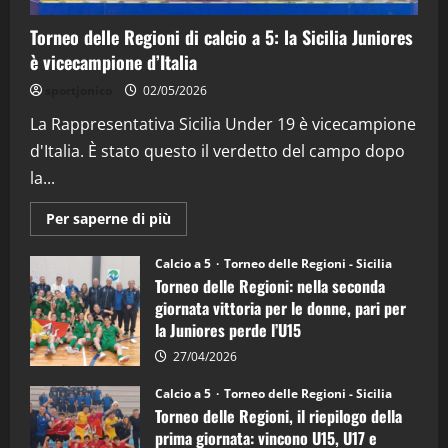
15/04/2026
4
Torneo delle Regioni di calcio a 5: la Sicilia Juniores
è vicecampione d’Italia
"SportEmpire" in Podcast
“SportEmpire” in Podcast: 26^ Puntata
sportjonico
02/05/2026
(Martedi 07 Aprile 2026)
La Rappresentativa Sicilia Under 19 è vicecampione
08/04/2026
5
d'Italia. È stato questo il verdetto del campo dopo
la...
Maggiori
Per saperne di più
informazioni
su
Torneo
Calcio a 5
Torneo delle Regioni - Sicilia
delle
Torneo delle Regioni: nella seconda
Regioni
di
giornata vittoria per le donne, pari per
calcio
la Juniores perde l’U15
a
5:
la
27/04/2026
Sicilia
Juniores
Calcio a 5
Torneo delle Regioni - Sicilia
è
Torneo delle Regioni, il riepilogo della
vicecampione
d’Italia
prima giornata: vincono U15, U17 e