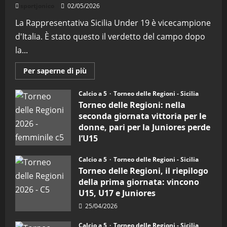
sportjonico
02/05/2026
La Rappresentativa Sicilia Under 19 è vicecampione
d'Italia. È stato questo il verdetto del campo dopo
la...
Maggiori
Per saperne di più
informazioni
su
Torneo
Calcio a 5
Torneo delle Regioni - Sicilia
delle
Torneo delle Regioni: nella
Regioni
di
seconda giornata vittoria per le
calcio
donne, pari per la Juniores perde
a
5:
l’U15
la
Sicilia
27/04/2026
Juniores
Calcio a 5
Torneo delle Regioni - Sicilia
è
vicecampione
Torneo delle Regioni, il riepilogo
d’Italia
della prima giornata: vincono
U15, U17 e Juniores
25/04/2026
Calcio a 5
Torneo delle Regioni - Sicilia