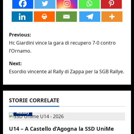
P
Previous:
o
Hc Giardini vince la gara di recupero 7-0 contro
l’Ornamo.
s
Next:
t
Esordio vincente al Rally di Zappa per la SGB Rallye.
n
a
STORIE CORRELATE
v
Hockey
i
U14 – A Castello d’Agogna la SSD UniMe
g