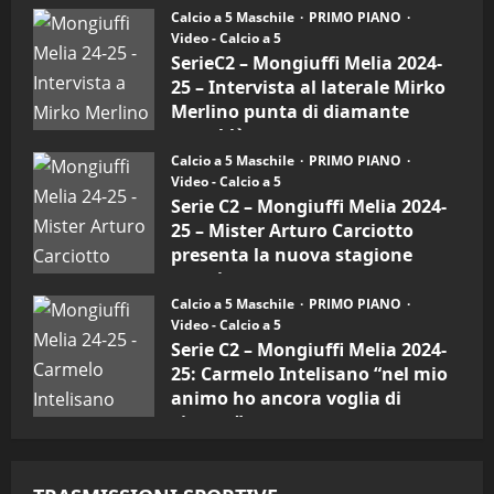
6)
Calcio a 5 Maschile
PRIMO PIANO
30/09/2024
–
Video - Calcio a 5
Intervista
a
SerieC2 – Mongiuffi Melia 2024-
mister
25 – Intervista al laterale Mirko
Arturo
Carciotto
Merlino punta di diamante
(Mongiuffi
Melia)
rossoblù
Calcio a 5 Maschile
PRIMO PIANO
26/09/2024
Video - Calcio a 5
Serie C2 – Mongiuffi Melia 2024-
25 – Mister Arturo Carciotto
presenta la nuova stagione
sportiva
Calcio a 5 Maschile
PRIMO PIANO
11/09/2024
Video - Calcio a 5
Serie C2 – Mongiuffi Melia 2024-
25: Carmelo Intelisano “nel mio
animo ho ancora voglia di
vincere”
05/09/2024