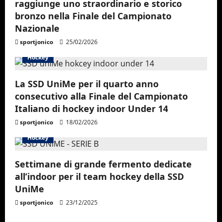
raggiunge uno straordinario e storico
a
bronzo nella Finale del Campionato
Nazionale
t
sportjonico
25/02/2026
i
Hockey
o
La SSD UniMe per il quarto anno
consecutivo alla Finale del Campionato
n
Italiano di hockey indoor Under 14
sportjonico
18/02/2026
Hockey
Settimane di grande fermento dedicate
all’indoor per il team hockey della SSD
UniMe
sportjonico
23/12/2025