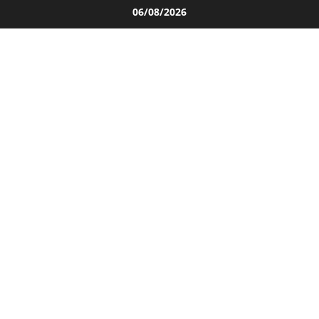
Salta
06/08/2026
al
contenuto