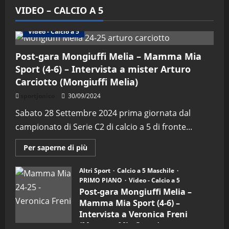
VIDEO – CALCIO A 5
Altri Sport
Calcio a 5 Maschile
PRIMO PIANO
Video - Calcio a 5
Post-gara Mongiuffi Melia – Mamma Mia
Sport (4-6) – Intervista a mister Arturo
Carciotto (Mongiuffi Melia)
sportjonico
30/09/2024
Sabato 28 Settembre 2024 prima giornata dal
campionato di Serie C2 di calcio a 5 di fronte...
Maggiori
Per saperne di più
informazioni
su
Post-
Altri Sport
Calcio a 5 Maschile
gara
PRIMO PIANO
Video - Calcio a 5
Mongiuffi
Melia
Post-gara Mongiuffi Melia –
–
Mamma Mia Sport (4-6) –
Mamma
Mia
Intervista a Veronica Freni
Sport
(Mamma Mia Sport)
(4-