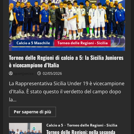
“SportEmpire” in Podcast: 29^ Puntata
(Martedi 28 Aprile 2026)
28/04/2026
2
"SportEmpire" in Podcast
“SportEmpire” in Podcast: 28^ Puntata
Calcio a 5 Maschile
Torneo delle Regioni - Sicilia
(Martedi 21 Aprile 2026)
21/04/2026
Torneo delle Regioni di calcio a 5: la Sicilia Juniores
3
è vicecampione d’Italia
sportjonico
02/05/2026
"SportEmpire" in Podcast
Sport News
“SportEmpire” in Podcast: 27^ Puntata
La Rappresentativa Sicilia Under 19 è vicecampione
(Martedi 14 Aprile 2026)
d'Italia. È stato questo il verdetto del campo dopo
15/04/2026
4
la...
Maggiori
Per saperne di più
"SportEmpire" in Podcast
informazioni
“SportEmpire” in Podcast: 26^ Puntata
su
Torneo
(Martedi 07 Aprile 2026)
Calcio a 5
Torneo delle Regioni - Sicilia
delle
Torneo delle Regioni: nella seconda
Regioni
08/04/2026