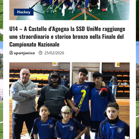
t
Hockey
i
o
U14 – A Castello d’Agogna la SSD UniMe raggiunge
uno straordinario e storico bronzo nella Finale del
n
Campionato Nazionale
sportjonico
25/02/2026