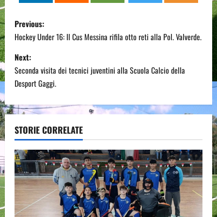
P
Previous:
o
Hockey Under 16: Il Cus Messina rifila otto reti alla Pol. Valverde.
s
Next:
Seconda visita dei tecnici juventini alla Scuola Calcio della
t
Desport Gaggi.
n
a
STORIE CORRELATE
v
i
g
a