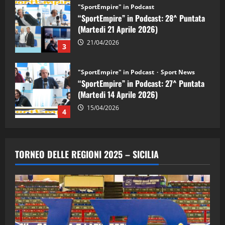
"SportEmpire" in Podcast
Sport News
“SportEmpire” in Podcast: 27^ Puntata
(Martedi 14 Aprile 2026)
15/04/2026
4
"SportEmpire" in Podcast
“SportEmpire” in Podcast: 26^ Puntata
(Martedi 07 Aprile 2026)
08/04/2026
5
TORNEO DELLE REGIONI 2025 – SICILIA
"SportEmpire" in Podcast
“SportEmpire” in Podcast: 30^ Puntata
(Martedi 05 Maggio 2026)
08/05/2026
1
"SportEmpire" in Podcast
Sport News