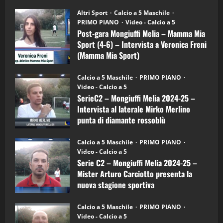
su
Post-
Altri Sport
Calcio a 5 Maschile
"SportEmpire" in Podcast
Sport News
gara
PRIMO PIANO
Video - Calcio a 5
“SportEmpire” in Podcast: 29^ Puntata
Mongiuffi
Melia
Post-gara Mongiuffi Melia – Mamma Mia
(Martedi 28 Aprile 2026)
–
Sport (4-6) – Intervista a Veronica Freni
Mamma
28/04/2026
Mia
(Mamma Mia Sport)
2
Sport
(4-
30/09/2024
6)
Calcio a 5 Maschile
PRIMO PIANO
"SportEmpire" in Podcast
–
Video - Calcio a 5
Intervista
“SportEmpire” in Podcast: 28^ Puntata
a
SerieC2 – Mongiuffi Melia 2024-25 –
(Martedi 21 Aprile 2026)
mister
Intervista al laterale Mirko Merlino
Arturo
21/04/2026
Carciotto
punta di diamante rossoblù
3
(Mongiuffi
Melia)
26/09/2024
Calcio a 5 Maschile
PRIMO PIANO
"SportEmpire" in Podcast
Sport News
Video - Calcio a 5
“SportEmpire” in Podcast: 27^ Puntata
Serie C2 – Mongiuffi Melia 2024-25 –
(Martedi 14 Aprile 2026)
Mister Arturo Carciotto presenta la
15/04/2026
nuova stagione sportiva
4
11/09/2024
Calcio a 5 Maschile
PRIMO PIANO
"SportEmpire" in Podcast
Video - Calcio a 5
“SportEmpire” in Podcast: 26^ Puntata