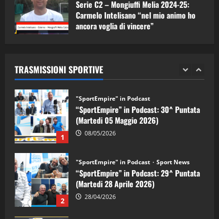
Serie C2 – Mongiuffi Melia 2024-25:
(Martedi 07 Aprile 2026)
Carmelo Intelisano “nel mio animo ho
08/04/2026
ancora voglia di vincere”
5
05/09/2024
"SportEmpire" in Podcast
“SportEmpire” in Podcast: 30^ Puntata
TRASMISSIONI SPORTIVE
(Martedi 05 Maggio 2026)
08/05/2026
1
"SportEmpire" in Podcast
Sport News
“SportEmpire” in Podcast: 29^ Puntata
(Martedi 28 Aprile 2026)
28/04/2026
2
"SportEmpire" in Podcast
“SportEmpire” in Podcast: 28^ Puntata
(Martedi 21 Aprile 2026)
21/04/2026
3