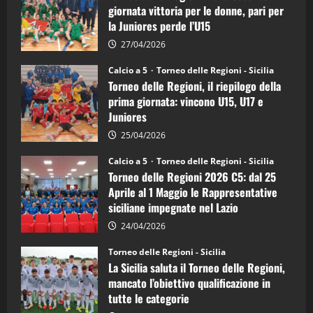
5
di
giornata vittoria per le donne, pari per
calcio
la Juniores perde l’U15
a
5:
la
27/04/2026
Sicilia
Juniores
Calcio a 5
Torneo delle Regioni - Sicilia
è
Torneo delle Regioni, il riepilogo della
vicecampione
d’Italia
prima giornata: vincono U15, U17 e
Juniores
25/04/2026
Calcio a 5
Torneo delle Regioni - Sicilia
Torneo delle Regioni 2026 C5: dal 25
Aprile al 1 Maggio le Rappresentative
siciliane impegnate nel Lazio
24/04/2026
Torneo delle Regioni - Sicilia
La Sicilia saluta il Torneo delle Regioni,
mancato l’obiettivo qualificazione in
tutte le categorie