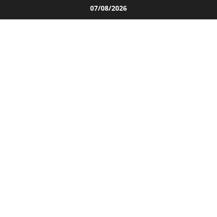
Salta
07/08/2026
al
contenuto