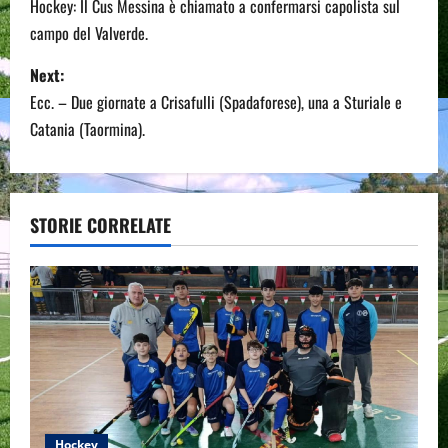
o
Hockey: Il Cus Messina è chiamato a confermarsi capolista sul
campo del Valverde.
s
Next:
t
Ecc. – Due giornate a Crisafulli (Spadaforese), una a Sturiale e
n
Catania (Taormina).
a
v
STORIE CORRELATE
i
g
a
t
i
Hockey