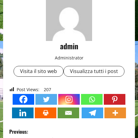
admin
Administrator
Visita il sito web
Visualizza tutti i post
Post Views:
207
P
Previous: