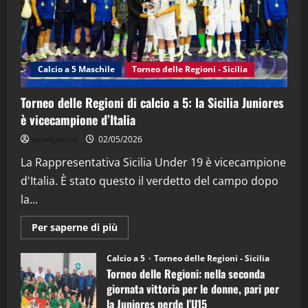
"SportEmpire" in Podcast
Sport News
“SportEmpire” in Podcast: 27^ Puntata
(Martedi 14 Aprile 2026)
Calcio a 5 Maschile
Torneo delle Regioni - Sicilia
15/04/2026
4
Torneo delle Regioni di calcio a 5: la Sicilia Juniores
è vicecampione d’Italia
"SportEmpire" in Podcast
“SportEmpire” in Podcast: 26^ Puntata
sportjonico
02/05/2026
(Martedi 07 Aprile 2026)
La Rappresentativa Sicilia Under 19 è vicecampione
08/04/2026
5
d'Italia. È stato questo il verdetto del campo dopo
la...
Maggiori
Per saperne di più
informazioni
su
Torneo
Calcio a 5
Torneo delle Regioni - Sicilia
delle
Torneo delle Regioni: nella seconda
Regioni
di
giornata vittoria per le donne, pari per
calcio
la Juniores perde l’U15
a