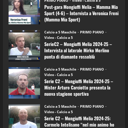
(Martedi 21 Aprile 2026)
PRIMO PIANO
Video - Calcio a 5
Mongiuffi
Melia
Post-gara Mongiuffi Melia – Mamma Mia
21/04/2026
–
3
Sport (4-6) – Intervista a Veronica Freni
Mamma
Mia
(Mamma Mia Sport)
Sport
"SportEmpire" in Podcast
Sport News
(4-
30/09/2024
6)
“SportEmpire” in Podcast: 27^ Puntata
Calcio a 5 Maschile
PRIMO PIANO
–
(Martedi 14 Aprile 2026)
Video - Calcio a 5
Intervista
a
SerieC2 – Mongiuffi Melia 2024-25 –
15/04/2026
mister
4
Intervista al laterale Mirko Merlino
Arturo
Carciotto
punta di diamante rossoblù
(Mongiuffi
Melia)
"SportEmpire" in Podcast
26/09/2024
“SportEmpire” in Podcast: 26^ Puntata
Calcio a 5 Maschile
PRIMO PIANO
(Martedi 07 Aprile 2026)
Video - Calcio a 5
Serie C2 – Mongiuffi Melia 2024-25 –
08/04/2026
5
Mister Arturo Carciotto presenta la
nuova stagione sportiva
"SportEmpire" in Podcast
11/09/2024
“SportEmpire” in Podcast: 30^ Puntata
Calcio a 5 Maschile
PRIMO PIANO
(Martedi 05 Maggio 2026)
Video - Calcio a 5
Serie C2 – Mongiuffi Melia 2024-25:
08/05/2026
1
Carmelo Intelisano “nel mio animo ho