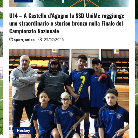
o
U14 – A Castello d’Agogna la SSD UniMe raggiunge
n
uno straordinario e storico bronzo nella Finale del
Campionato Nazionale
sportjonico
25/02/2026
Hockey