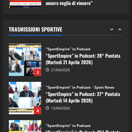
ancora voglia di vincere”
"SportEmpire" in Podcast
Sport News
05/09/2024
“SportEmpire” in Podcast: 29^ Puntata
(Martedi 28 Aprile 2026)
TRASMISSIONI SPORTIVE
28/04/2026
2
"SportEmpire" in Podcast
“SportEmpire” in Podcast: 28^ Puntata
(Martedi 21 Aprile 2026)
21/04/2026
3
"SportEmpire" in Podcast
Sport News
“SportEmpire” in Podcast: 27^ Puntata
(Martedi 14 Aprile 2026)
15/04/2026
4
"SportEmpire" in Podcast
“SportEmpire” in Podcast: 26^ Puntata