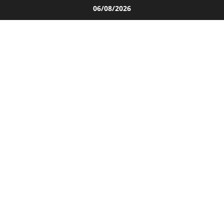
Salta
06/08/2026
al
contenuto