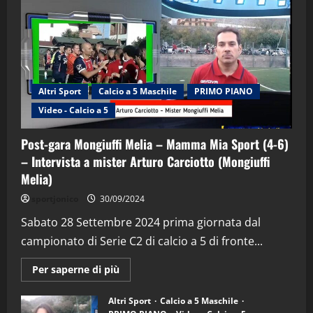
Altri Sport
Calcio a 5 Maschile
PRIMO PIANO
Video - Calcio a 5
Post-gara Mongiuffi Melia – Mamma Mia Sport (4-6)
– Intervista a mister Arturo Carciotto (Mongiuffi
Melia)
"SportEmpire" in Podcast
Sport News
sportjonico
30/09/2024
“SportEmpire” in Podcast: 29^ Puntata
(Martedi 28 Aprile 2026)
Sabato 28 Settembre 2024 prima giornata dal
campionato di Serie C2 di calcio a 5 di fronte...
28/04/2026
2
Maggiori
Per saperne di più
informazioni
"SportEmpire" in Podcast
su
“SportEmpire” in Podcast: 28^ Puntata
Post-
Altri Sport
Calcio a 5 Maschile
gara