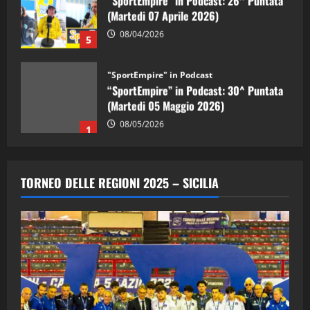
(Martedi 07 Aprile 2026)
08/04/2026
5
"SportEmpire" in Podcast
“SportEmpire” in Podcast: 30^ Puntata
(Martedi 05 Maggio 2026)
08/05/2026
1
"SportEmpire" in Podcast
Sport News
“SportEmpire” in Podcast: 29^ Puntata
TORNEO DELLE REGIONI 2025 – SICILIA
(Martedi 28 Aprile 2026)
28/04/2026
2
"SportEmpire" in Podcast
“SportEmpire” in Podcast: 28^ Puntata
(Martedi 21 Aprile 2026)
21/04/2026
3