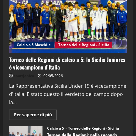
(Martedi 21 Aprile 2026)
21/04/2026
3
"SportEmpire" in Podcast
Sport News
“SportEmpire” in Podcast: 27^ Puntata
(Martedi 14 Aprile 2026)
Calcio a 5 Maschile
Torneo delle Regioni - Sicilia
15/04/2026
4
Torneo delle Regioni di calcio a 5: la Sicilia Juniores
è vicecampione d’Italia
"SportEmpire" in Podcast
“SportEmpire” in Podcast: 26^ Puntata
sportjonico
02/05/2026
(Martedi 07 Aprile 2026)
La Rappresentativa Sicilia Under 19 è vicecampione
08/04/2026
5
d'Italia. È stato questo il verdetto del campo dopo
la...
Maggiori
Per saperne di più
informazioni
su
Torneo
Calcio a 5
Torneo delle Regioni - Sicilia
delle
Torneo delle Regioni: nella seconda
Regioni