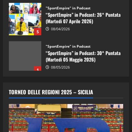
"SportEmpire" in Podcast
“SportEmpire” in Podcast: 26^ Puntata
(Martedi 07 Aprile 2026)
08/04/2026
5
"SportEmpire" in Podcast
“SportEmpire” in Podcast: 30^ Puntata
(Martedi 05 Maggio 2026)
08/05/2026
1
"SportEmpire" in Podcast
Sport News
“SportEmpire” in Podcast: 29^ Puntata
TORNEO DELLE REGIONI 2025 – SICILIA
(Martedi 28 Aprile 2026)
28/04/2026
2
"SportEmpire" in Podcast
“SportEmpire” in Podcast: 28^ Puntata