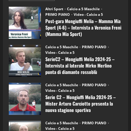
"SportEmpire" in Podcast
su
“SportEmpire” in Podcast: 28^ Puntata
Post-
Altri Sport
Calcio a 5 Maschile
gara
(Martedi 21 Aprile 2026)
PRIMO PIANO
Video - Calcio a 5
Mongiuffi
Melia
Post-gara Mongiuffi Melia – Mamma Mia
21/04/2026
–
3
Sport (4-6) – Intervista a Veronica Freni
Mamma
Mia
(Mamma Mia Sport)
Sport
"SportEmpire" in Podcast
Sport News
(4-
30/09/2024
6)
“SportEmpire” in Podcast: 27^ Puntata
Calcio a 5 Maschile
PRIMO PIANO
–
(Martedi 14 Aprile 2026)
Video - Calcio a 5
Intervista
a
SerieC2 – Mongiuffi Melia 2024-25 –
15/04/2026
mister
4
Intervista al laterale Mirko Merlino
Arturo
Carciotto
punta di diamante rossoblù
(Mongiuffi
Melia)
"SportEmpire" in Podcast
26/09/2024
“SportEmpire” in Podcast: 26^ Puntata
Calcio a 5 Maschile
PRIMO PIANO
(Martedi 07 Aprile 2026)
Video - Calcio a 5
Serie C2 – Mongiuffi Melia 2024-25 –
08/04/2026
5
Mister Arturo Carciotto presenta la
nuova stagione sportiva
"SportEmpire" in Podcast
11/09/2024
“SportEmpire” in Podcast: 30^ Puntata
Calcio a 5 Maschile
PRIMO PIANO
(Martedi 05 Maggio 2026)
Video - Calcio a 5