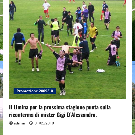
i
g
a
t
i
o
n
Promozione 2009/10
Il Limina per la prossima stagione punta sulla
riconferma di mister Gigi D’Alessandro.
admin
31/05/2010