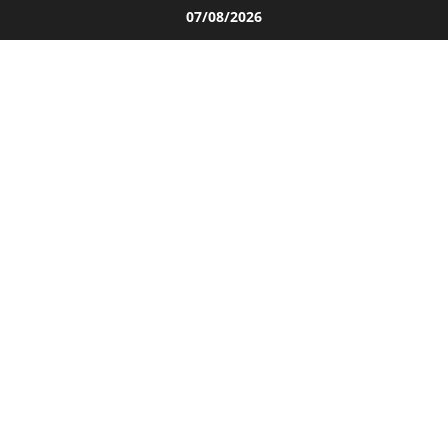
Salta
07/08/2026
al
contenuto