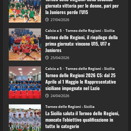
di
giornata vittoria per le donne, pari per
calcio
la Juniores perde l’U15
a
5:
la
27/04/2026
Sicilia
Juniores
Calcio a 5
Torneo delle Regioni - Sicilia
è
Torneo delle Regioni, il riepilogo della
vicecampione
d’Italia
prima giornata: vincono U15, U17 e
Juniores
25/04/2026
Calcio a 5
Torneo delle Regioni - Sicilia
Torneo delle Regioni 2026 C5: dal 25
Aprile al 1 Maggio le Rappresentative
siciliane impegnate nel Lazio
24/04/2026
Torneo delle Regioni - Sicilia
La Sicilia saluta il Torneo delle Regioni,
mancato l’obiettivo qualificazione in
tutte le categorie