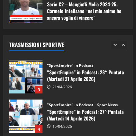
Serie C2 – Mongiuffi Melia 2024-25:
08/05/2026
1
Carmelo Intelisano “nel mio animo ho
ancora voglia di vincere”
"SportEmpire" in Podcast
Sport News
05/09/2024
“SportEmpire” in Podcast: 29^ Puntata
(Martedi 28 Aprile 2026)
TRASMISSIONI SPORTIVE
28/04/2026
2
"SportEmpire" in Podcast
“SportEmpire” in Podcast: 28^ Puntata
(Martedi 21 Aprile 2026)
21/04/2026
3
"SportEmpire" in Podcast
Sport News
“SportEmpire” in Podcast: 27^ Puntata
(Martedi 14 Aprile 2026)
15/04/2026
4