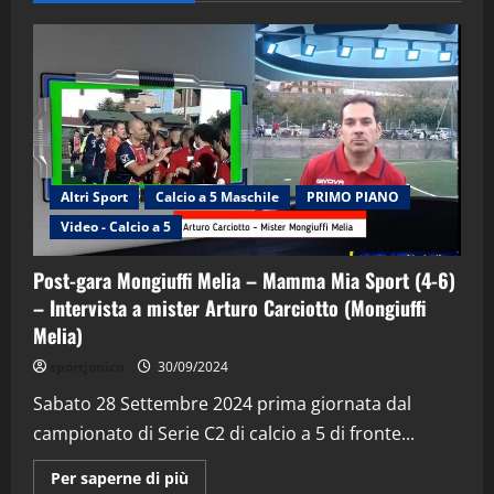
Altri Sport
Calcio a 5 Maschile
PRIMO PIANO
Video - Calcio a 5
Post-gara Mongiuffi Melia – Mamma Mia Sport (4-6)
– Intervista a mister Arturo Carciotto (Mongiuffi
Melia)
"SportEmpire" in Podcast
Sport News
sportjonico
30/09/2024
“SportEmpire” in Podcast: 29^ Puntata
(Martedi 28 Aprile 2026)
Sabato 28 Settembre 2024 prima giornata dal
campionato di Serie C2 di calcio a 5 di fronte...
28/04/2026
2
Maggiori
Per saperne di più
informazioni