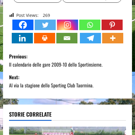
Post Views:
269
P
Previous:
o
Il calendario delle gare 2009-10 dello Sportinsieme.
s
Next:
Al via la stagione dello Sporting Club Taormina.
t
n
a
STORIE CORRELATE
v