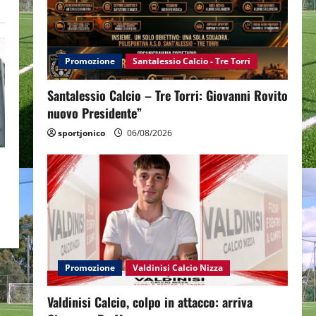
Promozione
Santalessio Calcio - Tre Torri
Santalessio Calcio – Tre Torri: Giovanni Rovito
nuovo Presidente”
sportjonico
06/08/2026
Promozione
Valdinisi Calcio Nizza
Valdinisi Calcio, colpo in attacco: arriva