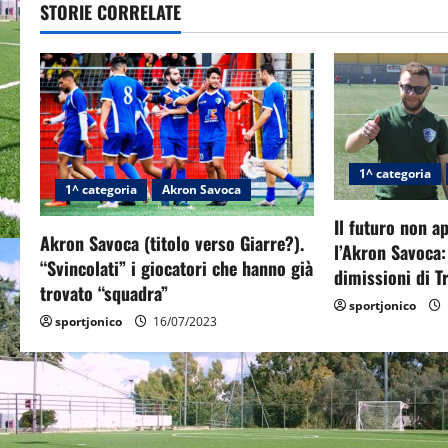
t
STORIE CORRELATE
n
a
v
i
1^ categoria
1^ categoria
Akron Savoca
g
Il futuro non a
Akron Savoca (titolo verso Giarre?).
l’Akron Savoca:
a
“Svincolati” i giocatori che hanno già
dimissioni di T
trovato “squadra”
t
sportjonico
sportjonico
16/07/2023
i
o
n