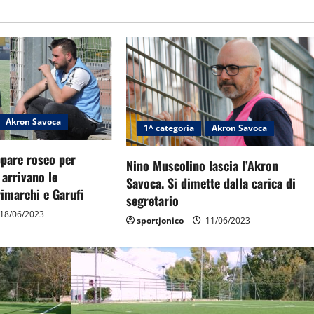
Akron Savoca
1^ categoria
Akron Savoca
ppare roseo per
Nino Muscolino lascia l’Akron
 arrivano le
Savoca. Si dimette dalla carica di
rimarchi e Garufi
segretario
18/06/2023
sportjonico
11/06/2023