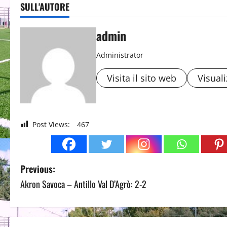
SULL'AUTORE
admin
Administrator
Visita il sito web
Visuali
Post Views:
467
P
Previous:
Akron Savoca – Antillo Val D’Agrò: 2-2
o
s