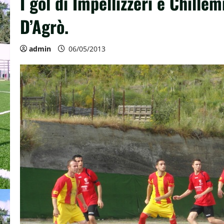
I gol di Impellizzeri e Chille
D’Agrò.
admin
06/05/2013