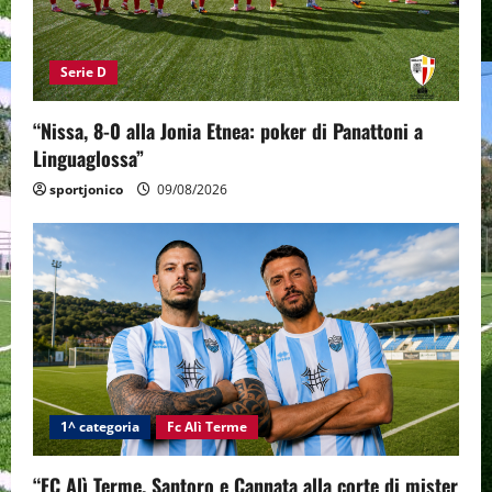
Serie D
“Nissa, 8-0 alla Jonia Etnea: poker di Panattoni a
Linguaglossa”
sportjonico
09/08/2026
1^ categoria
Fc Alì Terme
“FC Alì Terme, Santoro e Cannata alla corte di mister