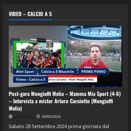
VIDEO – CALCIO A 5
Altri Sport
Calcio a 5 Maschile
PRIMO PIANO
Video - Calcio a 5
Post-gara Mongiuffi Melia – Mamma Mia Sport (4-6)
– Intervista a mister Arturo Carciotto (Mongiuffi
Melia)
"SportEmpire" in Podcast
Sport News
sportjonico
30/09/2024
“SportEmpire” in Podcast: 29^ Puntata
(Martedi 28 Aprile 2026)
Sabato 28 Settembre 2024 prima giornata dal