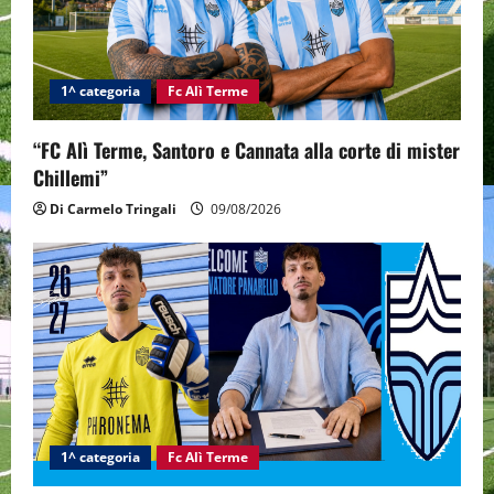
t
i
1^ categoria
Fc Alì Terme
o
“FC Alì Terme, Santoro e Cannata alla corte di mister
n
Chillemi”
Di Carmelo Tringali
09/08/2026
1^ categoria
Fc Alì Terme