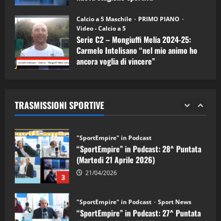
"SportEmpire" in Podcast
11/09/2024
“SportEmpire” in Podcast: 30^ Puntata
Calcio a 5 Maschile
PRIMO PIANO
(Martedi 05 Maggio 2026)
Video - Calcio a 5
Serie C2 – Mongiuffi Melia 2024-25:
08/05/2026
1
Carmelo Intelisano “nel mio animo ho
ancora voglia di vincere”
"SportEmpire" in Podcast
Sport News
05/09/2024
“SportEmpire” in Podcast: 29^ Puntata
(Martedi 28 Aprile 2026)
TRASMISSIONI SPORTIVE
28/04/2026
2
"SportEmpire" in Podcast
“SportEmpire” in Podcast: 28^ Puntata
(Martedi 21 Aprile 2026)
21/04/2026
3
"SportEmpire" in Podcast
Sport News
“SportEmpire” in Podcast: 27^ Puntata
(Martedi 14 Aprile 2026)