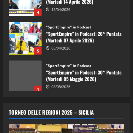
15/04/2026
4
"SportEmpire" in Podcast
“SportEmpire” in Podcast: 26^ Puntata
(Martedi 07 Aprile 2026)
08/04/2026
5
"SportEmpire" in Podcast
“SportEmpire” in Podcast: 30^ Puntata
(Martedi 05 Maggio 2026)
08/05/2026
1
"SportEmpire" in Podcast
Sport News
“SportEmpire” in Podcast: 29^ Puntata
TORNEO DELLE REGIONI 2025 – SICILIA
(Martedi 28 Aprile 2026)
28/04/2026
2