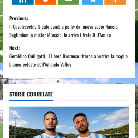
P
Previous:
o
Il Casalvecchio Siculo cambia pelle: dal nuovo socio Nuccio
Saglimbeni a mister Miuccio. In arrivo i fratelli D’Amico
s
Next:
t
Geraldina Quiligotti, il libero livornese ritorna a vestire la maglia
n
bianco-celeste dell’Amando Volley
a
v
STORIE CORRELATE
i
g
a