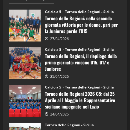
informazioni
su
Torneo
Calcio a 5
Torneo delle Regioni - Sicilia
delle
Torneo delle Regioni: nella seconda
Regioni
di
giornata vittoria per le donne, pari per
calcio
la Juniores perde l’U15
a
5:
la
27/04/2026
Sicilia
Juniores
Calcio a 5
Torneo delle Regioni - Sicilia
è
Torneo delle Regioni, il riepilogo della
vicecampione
d’Italia
prima giornata: vincono U15, U17 e
Juniores
25/04/2026
Calcio a 5
Torneo delle Regioni - Sicilia
Torneo delle Regioni 2026 C5: dal 25
Aprile al 1 Maggio le Rappresentative
siciliane impegnate nel Lazio
24/04/2026
Torneo delle Regioni - Sicilia