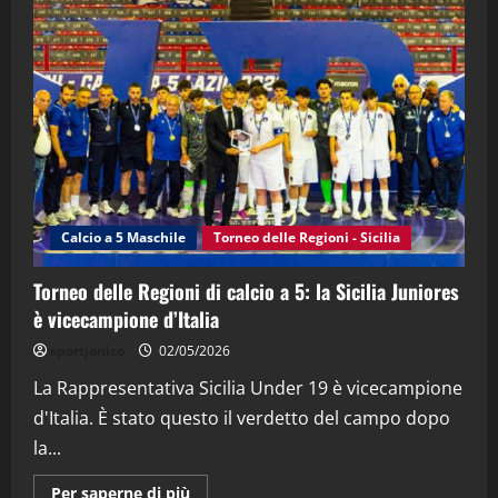
"SportEmpire" in Podcast
“SportEmpire” in Podcast: 28^ Puntata
(Martedi 21 Aprile 2026)
21/04/2026
3
"SportEmpire" in Podcast
Sport News
“SportEmpire” in Podcast: 27^ Puntata
(Martedi 14 Aprile 2026)
Calcio a 5 Maschile
Torneo delle Regioni - Sicilia
15/04/2026
4
Torneo delle Regioni di calcio a 5: la Sicilia Juniores
è vicecampione d’Italia
"SportEmpire" in Podcast
“SportEmpire” in Podcast: 26^ Puntata
sportjonico
02/05/2026
(Martedi 07 Aprile 2026)
La Rappresentativa Sicilia Under 19 è vicecampione
08/04/2026
5
d'Italia. È stato questo il verdetto del campo dopo
la...
Maggiori
Per saperne di più