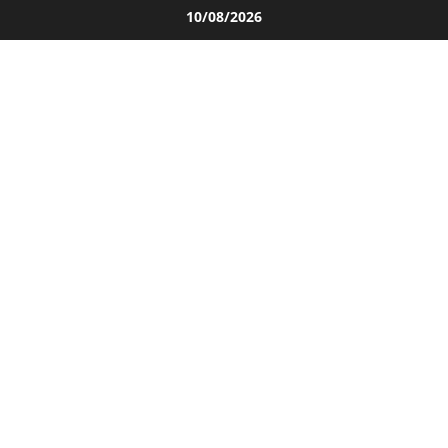
Salta
10/08/2026
al
contenuto