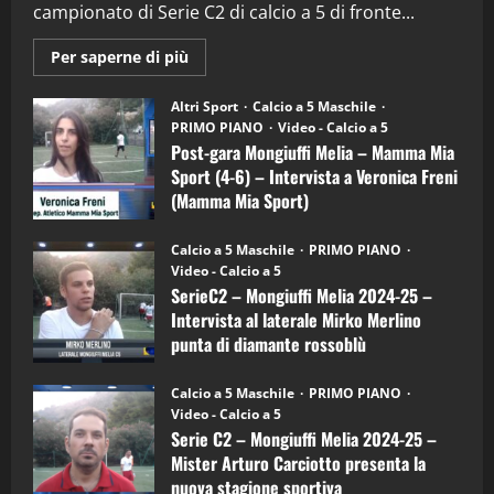
campionato di Serie C2 di calcio a 5 di fronte...
28/04/2026
2
Maggiori
Per saperne di più
informazioni
"SportEmpire" in Podcast
su
“SportEmpire” in Podcast: 28^ Puntata
Post-
Altri Sport
Calcio a 5 Maschile
gara
(Martedi 21 Aprile 2026)
PRIMO PIANO
Video - Calcio a 5
Mongiuffi
Melia
Post-gara Mongiuffi Melia – Mamma Mia
21/04/2026
–
3
Sport (4-6) – Intervista a Veronica Freni
Mamma
Mia
(Mamma Mia Sport)
Sport
"SportEmpire" in Podcast
Sport News
(4-
30/09/2024
6)
“SportEmpire” in Podcast: 27^ Puntata
Calcio a 5 Maschile
PRIMO PIANO
–
(Martedi 14 Aprile 2026)
Video - Calcio a 5
Intervista
a
SerieC2 – Mongiuffi Melia 2024-25 –
15/04/2026
mister
4
Intervista al laterale Mirko Merlino
Arturo
Carciotto
punta di diamante rossoblù
(Mongiuffi
Melia)
"SportEmpire" in Podcast
26/09/2024
“SportEmpire” in Podcast: 26^ Puntata
Calcio a 5 Maschile
PRIMO PIANO
(Martedi 07 Aprile 2026)
Video - Calcio a 5
Serie C2 – Mongiuffi Melia 2024-25 –
08/04/2026
5
Mister Arturo Carciotto presenta la
nuova stagione sportiva