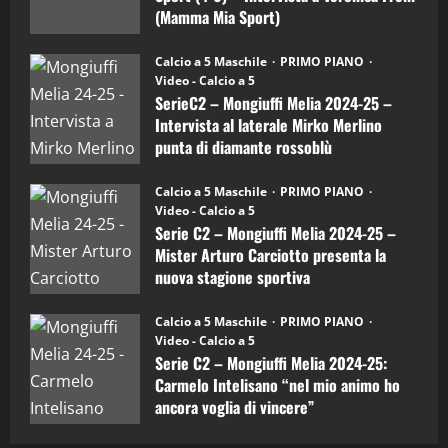
Mia
(Mamma Mia Sport)
Sport
"SportEmpire" in Podcast
Sport News
(4-
30/09/2024
6)
“SportEmpire” in Podcast: 27^ Puntata
Calcio a 5 Maschile
PRIMO PIANO
–
(Martedi 14 Aprile 2026)
Video - Calcio a 5
Intervista
a
SerieC2 – Mongiuffi Melia 2024-25 –
15/04/2026
mister
4
Intervista al laterale Mirko Merlino
Arturo
Carciotto
punta di diamante rossoblù
(Mongiuffi
Melia)
"SportEmpire" in Podcast
26/09/2024
“SportEmpire” in Podcast: 26^ Puntata
Calcio a 5 Maschile
PRIMO PIANO
(Martedi 07 Aprile 2026)
Video - Calcio a 5
Serie C2 – Mongiuffi Melia 2024-25 –
08/04/2026
5
Mister Arturo Carciotto presenta la
nuova stagione sportiva
"SportEmpire" in Podcast
11/09/2024
“SportEmpire” in Podcast: 30^ Puntata
Calcio a 5 Maschile
PRIMO PIANO
(Martedi 05 Maggio 2026)
Video - Calcio a 5
Serie C2 – Mongiuffi Melia 2024-25:
08/05/2026
1
Carmelo Intelisano “nel mio animo ho
ancora voglia di vincere”
"SportEmpire" in Podcast
Sport News
05/09/2024
“SportEmpire” in Podcast: 29^ Puntata