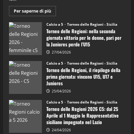
“SportEmpire” in Podcast: 27^ Puntata
(Martedi 14 Aprile 2026)
Maggiori
Per saperne di più
informazioni
15/04/2026
su
4
Torneo
Calcio a 5
Torneo delle Regioni - Sicilia
delle
Torneo delle Regioni: nella seconda
Regioni
di
"SportEmpire" in Podcast
giornata vittoria per le donne, pari per
calcio
“SportEmpire” in Podcast: 26^ Puntata
la Juniores perde l’U15
a
5:
(Martedi 07 Aprile 2026)
la
27/04/2026
Sicilia
08/04/2026
5
Juniores
Calcio a 5
Torneo delle Regioni - Sicilia
è
Torneo delle Regioni, il riepilogo della
vicecampione
d’Italia
prima giornata: vincono U15, U17 e
Juniores
25/04/2026
Calcio a 5
Torneo delle Regioni - Sicilia
Torneo delle Regioni 2026 C5: dal 25
Aprile al 1 Maggio le Rappresentative
siciliane impegnate nel Lazio
24/04/2026