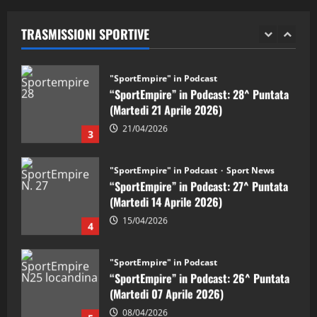
(Martedi 28 Aprile 2026)
TRASMISSIONI SPORTIVE
28/04/2026
2
"SportEmpire" in Podcast
“SportEmpire” in Podcast: 28^ Puntata
(Martedi 21 Aprile 2026)
21/04/2026
3
"SportEmpire" in Podcast
Sport News
“SportEmpire” in Podcast: 27^ Puntata
(Martedi 14 Aprile 2026)
15/04/2026
4
"SportEmpire" in Podcast
“SportEmpire” in Podcast: 26^ Puntata
(Martedi 07 Aprile 2026)
08/04/2026
5