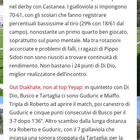
nel derby con Castanea. I gialloviola si impongono
70-61, con gli scolari che fanno registrare
percentuali bassissime al tiro (29% con 18/61 dal
campo), nonostante un primo quarto ben giocato,
soprattutto sul piano mentale. Ma tra rotazioni
accorciate e problemi di falli, i ragazzi di Pippo
Sidoti non sono riusciti a trovare continuità di
rendimento. Non bastano i 24 punti di Di Dio,
miglior realizzatore dell’incontro.
Out Diakhate, non al top Yeyap:
in quintetto con Di
Dio, Busco e Tartaglia ci sono Guduric e Miaffo.
Tripla di Roberto ad aprire il match, poi canestro di
Guduric e cinque punti consecutivi di Busco per il
3-7 dopo 1’36”. Altro scambio dalla lunga distanza
tra Roberto e Guduric, con il 7 giallaviola che
incassa una sonora stoppata da Tartaglia: per la