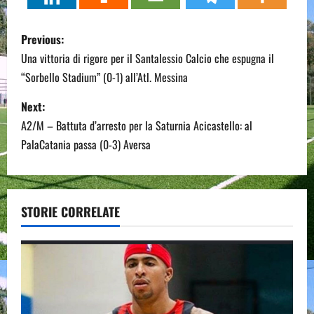
P
Previous:
o
Una vittoria di rigore per il Santalessio Calcio che espugna il
“Sorbello Stadium” (0-1) all’Atl. Messina
s
Next:
t
A2/M – Battuta d’arresto per la Saturnia Acicastello: al
n
PalaCatania passa (0-3) Aversa
a
v
STORIE CORRELATE
i
g
a