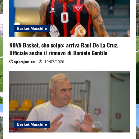
t
i
o
Basket Maschile
n
NOVA Basket, che colpo: arriva Raul De La Cruz.
Ufficiale anche il rinnovo di Daniele Gentile
sportjonico
19/07/2026
Basket Maschile