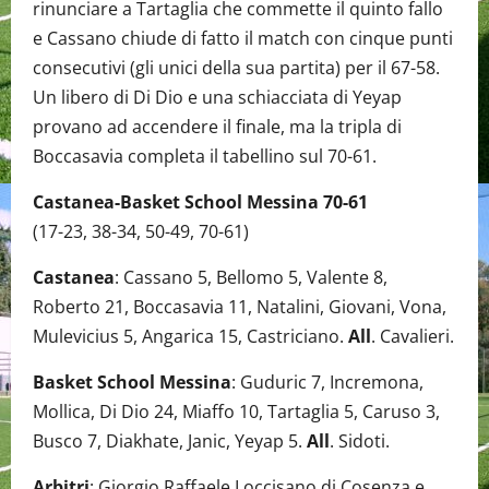
rinunciare a Tartaglia che commette il quinto fallo
e Cassano chiude di fatto il match con cinque punti
consecutivi (gli unici della sua partita) per il 67-58.
Un libero di Di Dio e una schiacciata di Yeyap
provano ad accendere il finale, ma la tripla di
Boccasavia completa il tabellino sul 70-61.
Castanea-Basket School Messina 70-61
(17-23, 38-34, 50-49, 70-61)
Castanea
: Cassano 5, Bellomo 5, Valente 8,
Roberto 21, Boccasavia 11, Natalini, Giovani, Vona,
Mulevicius 5, Angarica 15, Castriciano.
All
. Cavalieri.
Basket School Messina
: Guduric 7, Incremona,
Mollica, Di Dio 24, Miaffo 10, Tartaglia 5, Caruso 3,
Busco 7, Diakhate, Janic, Yeyap 5.
All
. Sidoti.
Arbitri
: Giorgio Raffaele Loccisano di Cosenza e