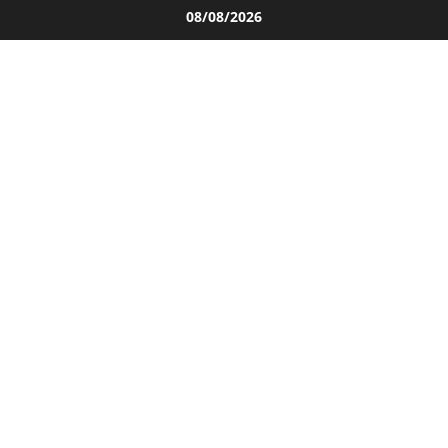
Salta
08/08/2026
al
contenuto