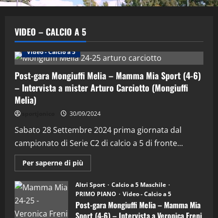
VIDEO – CALCIO A 5
Altri Sport
Calcio a 5 Maschile
PRIMO PIANO
Video - Calcio a 5
Post-gara Mongiuffi Melia – Mamma Mia Sport (4-6)
– Intervista a mister Arturo Carciotto (Mongiuffi
Melia)
"SportEmpire" in Podcast
Sport News
sportjonico
30/09/2024
“SportEmpire” in Podcast: 29^ Puntata
(Martedi 28 Aprile 2026)
Sabato 28 Settembre 2024 prima giornata dal
campionato di Serie C2 di calcio a 5 di fronte...
28/04/2026
2
Maggiori
Per saperne di più
informazioni
"SportEmpire" in Podcast
su
“SportEmpire” in Podcast: 28^ Puntata
Post-
Altri Sport
Calcio a 5 Maschile
gara
(Martedi 21 Aprile 2026)
PRIMO PIANO
Video - Calcio a 5
Mongiuffi
Melia
Post-gara Mongiuffi Melia – Mamma Mia
21/04/2026
–
3
Sport (4-6) – Intervista a Veronica Freni
Mamma