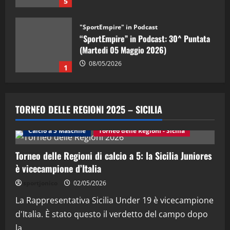
"SportEmpire" in Podcast
“SportEmpire” in Podcast: 30^ Puntata
(Martedi 05 Maggio 2026)
08/05/2026
1
"SportEmpire" in Podcast
Sport News
“SportEmpire” in Podcast: 29^ Puntata
TORNEO DELLE REGIONI 2025 – SICILIA
(Martedi 28 Aprile 2026)
28/04/2026
Calcio a 5 Maschile
Torneo delle Regioni - Sicilia
2
Torneo delle Regioni di calcio a 5: la Sicilia Juniores
"SportEmpire" in Podcast
è vicecampione d’Italia
“SportEmpire” in Podcast: 28^ Puntata
(Martedi 21 Aprile 2026)
sportjonico
02/05/2026
21/04/2026
La Rappresentativa Sicilia Under 19 è vicecampione
3
d'Italia. È stato questo il verdetto del campo dopo
"SportEmpire" in Podcast
Sport News
la...