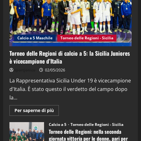
21/04/2026
3
"SportEmpire" in Podcast
Sport News
“SportEmpire” in Podcast: 27^ Puntata
(Martedi 14 Aprile 2026)
Calcio a 5 Maschile
Torneo delle Regioni - Sicilia
15/04/2026
4
Torneo delle Regioni di calcio a 5: la Sicilia Juniores
è vicecampione d’Italia
"SportEmpire" in Podcast
“SportEmpire” in Podcast: 26^ Puntata
sportjonico
02/05/2026
(Martedi 07 Aprile 2026)
La Rappresentativa Sicilia Under 19 è vicecampione
08/04/2026
5
d'Italia. È stato questo il verdetto del campo dopo
la...
Maggiori
Per saperne di più
informazioni
su
Torneo
Calcio a 5
Torneo delle Regioni - Sicilia
delle
Torneo delle Regioni: nella seconda
Regioni
di
giornata vittoria per le donne, pari per
calcio