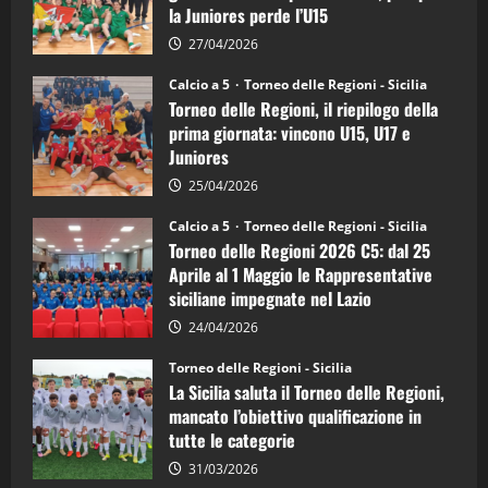
la Juniores perde l’U15
a
5:
la
27/04/2026
Sicilia
Juniores
Calcio a 5
Torneo delle Regioni - Sicilia
è
Torneo delle Regioni, il riepilogo della
vicecampione
d’Italia
prima giornata: vincono U15, U17 e
Juniores
25/04/2026
Calcio a 5
Torneo delle Regioni - Sicilia
Torneo delle Regioni 2026 C5: dal 25
Aprile al 1 Maggio le Rappresentative
siciliane impegnate nel Lazio
24/04/2026
Torneo delle Regioni - Sicilia
La Sicilia saluta il Torneo delle Regioni,
mancato l’obiettivo qualificazione in
tutte le categorie
31/03/2026