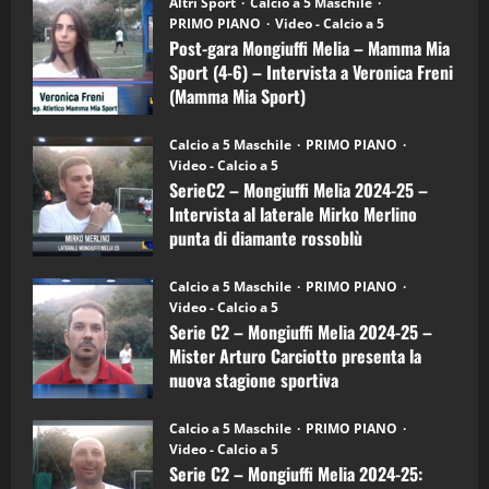
Altri Sport
Calcio a 5 Maschile
gara
(Martedi 21 Aprile 2026)
PRIMO PIANO
Video - Calcio a 5
Mongiuffi
Melia
Post-gara Mongiuffi Melia – Mamma Mia
21/04/2026
–
3
Sport (4-6) – Intervista a Veronica Freni
Mamma
Mia
(Mamma Mia Sport)
Sport
"SportEmpire" in Podcast
Sport News
(4-
30/09/2024
6)
“SportEmpire” in Podcast: 27^ Puntata
Calcio a 5 Maschile
PRIMO PIANO
–
(Martedi 14 Aprile 2026)
Video - Calcio a 5
Intervista
a
SerieC2 – Mongiuffi Melia 2024-25 –
15/04/2026
mister
4
Intervista al laterale Mirko Merlino
Arturo
Carciotto
punta di diamante rossoblù
(Mongiuffi
Melia)
"SportEmpire" in Podcast
26/09/2024
“SportEmpire” in Podcast: 26^ Puntata
Calcio a 5 Maschile
PRIMO PIANO
(Martedi 07 Aprile 2026)
Video - Calcio a 5
Serie C2 – Mongiuffi Melia 2024-25 –
08/04/2026
5
Mister Arturo Carciotto presenta la
nuova stagione sportiva
"SportEmpire" in Podcast
11/09/2024
“SportEmpire” in Podcast: 30^ Puntata
Calcio a 5 Maschile
PRIMO PIANO
(Martedi 05 Maggio 2026)
Video - Calcio a 5
Serie C2 – Mongiuffi Melia 2024-25:
08/05/2026
1