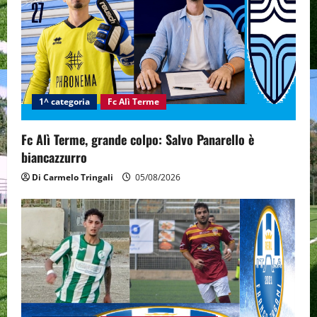
a
t
i
1^ categoria
Fc Alì Terme
o
n
Fc Alì Terme, grande colpo: Salvo Panarello è
biancazzurro
Di Carmelo Tringali
05/08/2026