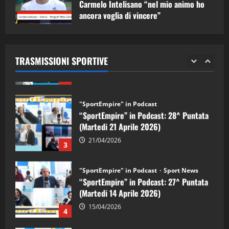
Carmelo Intelisano “nel mio animo ho
ancora voglia di vincere”
"SportEmpire" in Podcast
Sport News
05/09/2024
“SportEmpire” in Podcast: 29^ Puntata
(Martedi 28 Aprile 2026)
TRASMISSIONI SPORTIVE
28/04/2026
2
"SportEmpire" in Podcast
“SportEmpire” in Podcast: 28^ Puntata
(Martedi 21 Aprile 2026)
21/04/2026
3
"SportEmpire" in Podcast
Sport News
“SportEmpire” in Podcast: 27^ Puntata
(Martedi 14 Aprile 2026)
15/04/2026
4
"SportEmpire" in Podcast