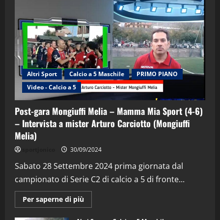
Altri Sport
Calcio a 5 Maschile
PRIMO PIANO
Video - Calcio a 5
Post-gara Mongiuffi Melia – Mamma Mia Sport (4-6)
– Intervista a mister Arturo Carciotto (Mongiuffi
Melia)
"SportEmpire" in Podcast
Sport News
sportjonico
30/09/2024
“SportEmpire” in Podcast: 29^ Puntata
(Martedi 28 Aprile 2026)
Sabato 28 Settembre 2024 prima giornata dal
campionato di Serie C2 di calcio a 5 di fronte...
28/04/2026
2
Maggiori
Per saperne di più
informazioni
"SportEmpire" in Podcast
su
“SportEmpire” in Podcast: 28^ Puntata
Post-