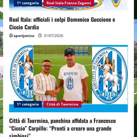
1^ categoria
Real Itala Franco Zagami
Real Itala: ufficiali i colpi Domenico Guccione e
Ciccio Cardia
sportjonico
31/07/2026
1^ categoria
Città di Taormina
Città di Taormina, panchina affidata a Francesco
“Ciccio” Carpillo: “Pronti a creare una grande
simbiosi”