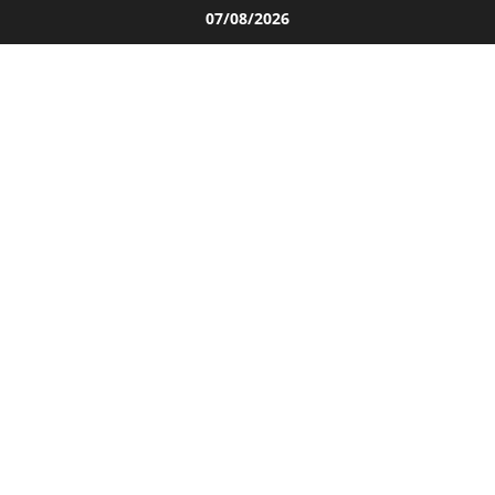
Salta
07/08/2026
al
contenuto