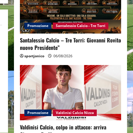
Promozione
Santalessio Calcio - Tre Torri
Santalessio Calcio – Tre Torri: Giovanni Rovito
nuovo Presidente”
sportjonico
06/08/2026
Promozione
Valdinisi Calcio Nizza
Valdinisi Calcio, colpo in attacco: arriva