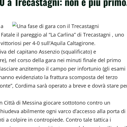
-0 a Trecastagni: non è più primo
la
atale il pareggio al “La Carlina” di Trecastagni , uno
vittoriosi per 4-0 sull’Aquila Caltagirone.
riva del capitano Assenzio (squalificato) e
), nel corso della gara nei minuti finale del primo
asciare anzitempo il campo per infortunio (gli esami
 hanno evidenziato la frattura scomposta del terzo
onte”, Cordima sarà operato a breve e dovrà stare pe
un Città di Messina giocare sottotono contro un
 chiudeva abilmente ogni varco d’accesso alla porta di
i a colpire in contropiede. Contro tale tattica i