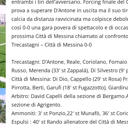
entrambi i tiri dell’avversario. Forcing finale del
prova a superare D’Antone in uscita ma il suo tir
calcia da distanza ravvicinata ma colpisce debo
così 0-0 una gara povera di spettacolo e di occa
prossima Città di Messina chiamato al confronto 
Trecastagni – Città di Messina 0-0
Trecastagni: D’Antone, Reale, Coriolano, Fornaio
Russo, Merenda (33′ st Zappalá), Di Silvestro (9′ p
Città di Messina: Di Dio, Cappello (29′ st Rosa) 
Pirrotta, Berti, Garufi (18′ st Fugazzotto), Giard
Arbitro: David Capelli della sezione di Bergamo.
sezione di Agrigento.
Ammoniti: 3′ st Ponzio,22′ st Munafò, 36′ st Corio
Espulsi : 40′ st Rando allenatore del Città di Mes