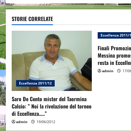
t
STORIE CORRELATE
n
a
Eccellenza 2011/
v
Finali Promozion
Messina promos
i
resta in Eccelle
g
admin
17/0
a
Eccellenza 2011/12
t
Saro De Cento mister del Taormina
Calcio: ” Noi la rivelazione del torneo
i
di Eccellenza…..”
o
admin
19/06/2012