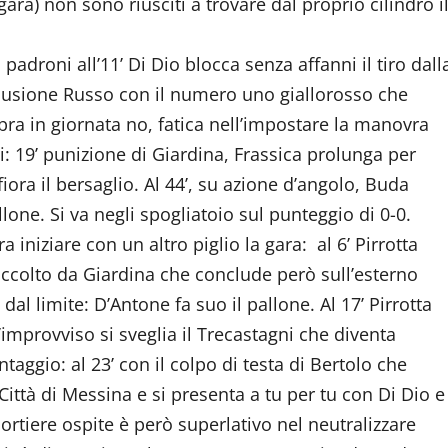
ara) non sono riusciti a trovare dal proprio cilindro i
 padroni all’11’ Di Dio blocca senza affanni il tiro dall
clusione Russo con il numero uno giallorosso che
bra in giornata no, fatica nell’impostare la manovra
i: 19’ punizione di Giardina, Frassica prolunga per
sfiora il bersaglio. Al 44’, su azione d’angolo, Buda
lone. Si va negli spogliatoio sul punteggio di 0-0.
 iniziare con un altro piglio la gara: al 6’ Pirrotta
 raccolto da Giardina che conclude però sull’esterno
 dal limite: D’Antone fa suo il pallone. Al 17’ Pirrotta
l’improvviso si sveglia il Trecastagni che diventa
taggio: al 23’ con il colpo di testa di Bertolo che
Città di Messina e si presenta a tu per tu con Di Dio e
portiere ospite è però superlativo nel neutralizzare