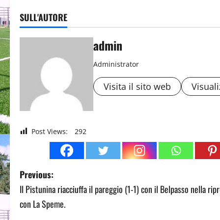
SULL'AUTORE
admin
Administrator
Visita il sito web
Visuali
Post Views:
292
P
Previous:
Il Pistunina riacciuffa il pareggio (1-1) con il Belpasso nella rip
o
con La Speme.
s