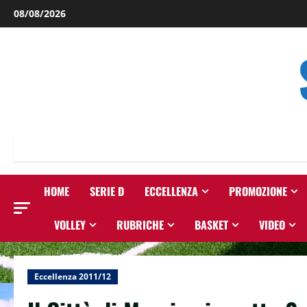
Salta
08/08/2026
al
contenuto
HOME
SERIE D
ECCELLENZA
PROMOZIONE
VOLLEY
RUBRICHE
BASKET
VIDEO
Eccellenza 2011/12