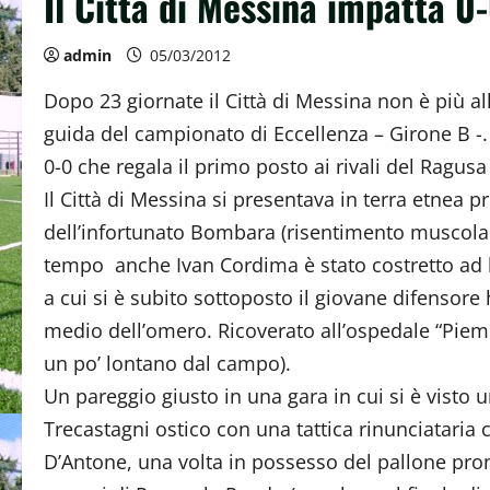
Il Città di Messina impatta 0
admin
05/03/2012
Dopo 23 giornate il Città di Messina non è più al
guida del campionato di Eccellenza – Girone B -. F
0-0 che regala il primo posto ai rivali del Ragusa 
Il Città di Messina si presentava in terra etnea p
dell’infortunato Bombara (risentimento muscolare
tempo anche Ivan Cordima è stato costretto ad l
a cui si è subito sottoposto il giovane difensore
medio dell’omero. Ricoverato all’ospedale “Piem
un po’ lontano dal campo).
Un pareggio giusto in una gara in cui si è visto 
Trecastagni ostico con una tattica rinunciataria
D’Antone, una volta in possesso del pallone pront