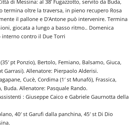
 Città di Messina: al 38’ Fugazzotto, servito da Buda,
o termina oltre la traversa, in pieno recupero Rosa
lmente il pallone e D’Antone può intervenire. Termina
sioni, giocata a lungo a basso ritmo.. Domenica
interno contro il Due Torri
 (35′ pt Ponzio), Bertolo, Femiano, Balsamo, Giuca,
t Garrasi). Allenatore: Pierpaolo Alderisi.
Fragapane, Cucè, Cordima (1′ st Munafó), Frassica,
ina, Buda. Allenatore: Pasquale Rando.
Assistenti : Giuseppe Caico e Gabriele Gaurnotta della
lano, 40′ st Garufi dalla panchina, 45′ st Di Dio
sina.