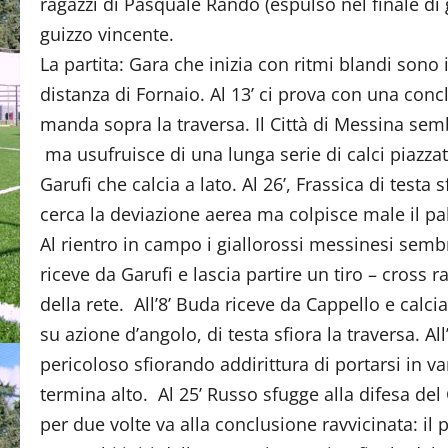
ragazzi di Pasquale Rando (espulso nel finale di g
guizzo vincente.
La partita: Gara che inizia con ritmi blandi sono i
distanza di Fornaio. Al 13’ ci prova con una con
manda sopra la traversa. Il Città di Messina sem
ma usufruisce di una lunga serie di calci piazzat
Garufi che calcia a lato. Al 26’, Frassica di testa 
cerca la deviazione aerea ma colpisce male il pal
Al rientro in campo i giallorossi messinesi sembra
riceve da Garufi e lascia partire un tiro – cross
della rete. All’8’ Buda riceve da Cappello e calcia
su azione d’angolo, di testa sfiora la traversa. Al
pericoloso sfiorando addirittura di portarsi in van
termina alto. Al 25’ Russo sfugge alla difesa del 
per due volte va alla conclusione ravvicinata: il 